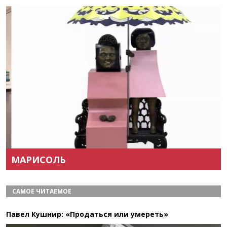
Назад
Вперёд
МАРИСОЛЬ
САМОЕ ЧИТАЕМОЕ
Павел Кушнир: «Продаться или умереть»