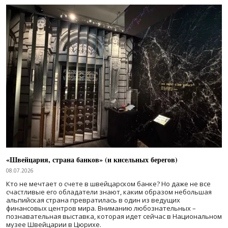
«Швейцария, страна банков» (и кисельных берегов)
08.07.2026
Кто не мечтает о счете в швейцарском банке? Но даже не все
счастливые его обладатели знают, каким образом небольшая
альпийская страна превратилась в один из ведущих
финансовых центров мира. Вниманию любознательных –
познавательная выставка, которая идет сейчас в Национальном
музее Швейцарии в Цюрихе.