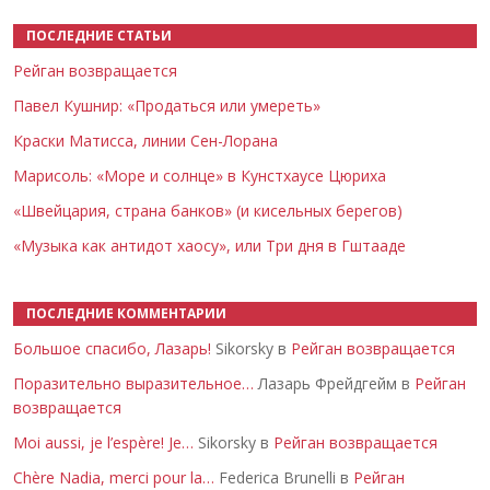
ПОСЛЕДНИЕ СТАТЬИ
Рейган возвращается
Павел Кушнир: «Продаться или умереть»
Краски Матисса, линии Сен-Лорана
Марисоль: «Море и солнце» в Кунстхаусе Цюриха
«Швейцария, страна банков» (и кисельных берегов)
«Музыка как антидот хаосу», или Три дня в Гштааде
ПОСЛЕДНИЕ КОММЕНТАРИИ
Большое спасибо, Лазарь!
Sikorsky в
Рейган возвращается
Поразительно выразительное…
Лазарь Фрейдгейм в
Рейган
возвращается
Moi aussi, je l’espère! Je…
Sikorsky в
Рейган возвращается
Chère Nadia, merci pour la…
Federica Brunelli в
Рейган