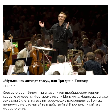
«Музыка как антидот хаосу», или Три дня в Гштааде
03.07.2026
Совсем скоро, 16 июля, на знаменитом швейцарском горном
курорте откроется Фестиваль имени Менухина. Надеюсь, вы уже
заказали билеты на все интересующие вас концерты. Если же
почему-то нет, то читайте и действуйте! Впрочем, читайте в
любом случае.