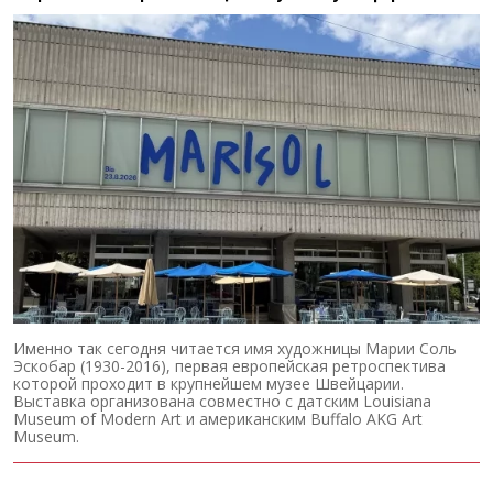
Именно так сегодня читается имя художницы Марии Соль
Эскобар (1930-2016), первая европейская ретроспектива
которой проходит в крупнейшем музее Швейцарии.
Выставка организована совместно с датским Louisiana
Museum of Modern Art и американским Buffalo AKG Art
Museum.