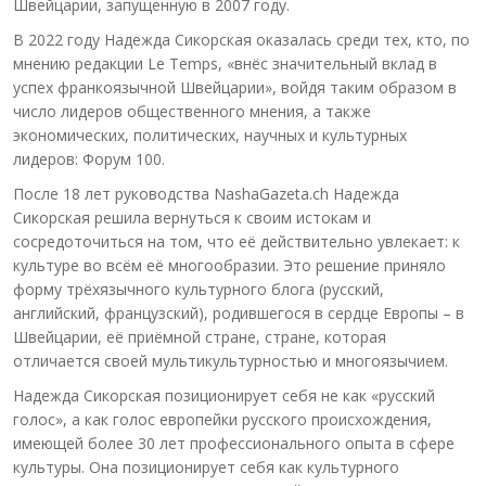
Швейцарии, запущенную в 2007 году.
В 2022 году Надежда Сикорская оказалась среди тех, кто, по
мнению редакции Le Temps, «внёс значительный вклад в
успех франкоязычной Швейцарии», войдя таким образом в
число лидеров общественного мнения, а также
экономических, политических, научных и культурных
лидеров: Форум 100.
После 18 лет руководства NashaGazeta.ch Надежда
Сикорская решила вернуться к своим истокам и
сосредоточиться на том, что её действительно увлекает: к
культуре во всём её многообразии. Это решение приняло
форму трёхязычного культурного блога (русский,
английский, французский), родившегося в сердце Европы – в
Швейцарии, её приёмной стране, стране, которая
отличается своей мультикультурностью и многоязычием.
Надежда Сикорская позиционирует себя не как «русский
голос», а как голос европейки русского происхождения,
имеющей более 30 лет профессионального опыта в сфере
культуры. Она позиционирует себя как культурного