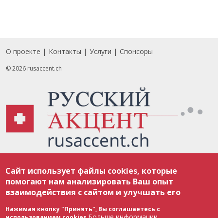
О проекте
Контакты
Услуги
Спонсоры
Footer
© 2026 rusaccent.ch
Все материалы, размещенные на веб-сайте rusaccent.ch, охраняются в
Сайт использует файлы cookies, которые
соответствии с законодательством Швейцарии об авторском праве и
международными соглашениями. Полное или частичное использование
помогают нам анализировать Ваш опыт
материалов возможно только с разрешения редакции. В случае полного
взаимодействия с сайтом и улучшать его
или частичного воспроизведения материалов сайта rusaccent.ch,
ОБЯЗАТЕЛЬНА АКТИВНАЯ ГИПЕРССЫЛКА на конкретный заимствованный
текст. Фотоизображения, размещенные редакцией rusaccent.ch, являются
Нажимая кнопку "Принять", Вы соглашаетесь с
ее исключительной собственностью. Полное или частичное
Больше информации
использованием cookies