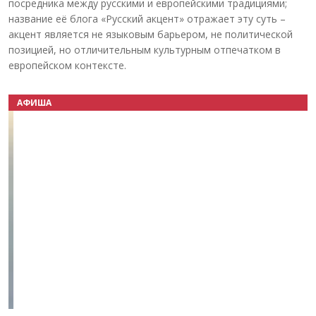
посредника между русскими и европейскими традициями;
название её блога «Русский акцент» отражает эту суть –
акцент является не языковым барьером, не политической
позицией, но отличительным культурным отпечатком в
европейском контексте.
АФИША
Назад
Вперёд