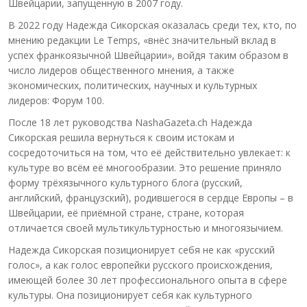
Швейцарии, запущенную в 2007 году.
В 2022 году Надежда Сикорская оказалась среди тех, кто, по
мнению редакции Le Temps, «внёс значительный вклад в
успех франкоязычной Швейцарии», войдя таким образом в
число лидеров общественного мнения, а также
экономических, политических, научных и культурных
лидеров: Форум 100.
После 18 лет руководства NashaGazeta.ch Надежда
Сикорская решила вернуться к своим истокам и
сосредоточиться на том, что её действительно увлекает: к
культуре во всём её многообразии. Это решение приняло
форму трёхязычного культурного блога (русский,
английский, французский), родившегося в сердце Европы – в
Швейцарии, её приёмной стране, стране, которая
отличается своей мультикультурностью и многоязычием.
Надежда Сикорская позиционирует себя не как «русский
голос», а как голос европейки русского происхождения,
имеющей более 30 лет профессионального опыта в сфере
культуры. Она позиционирует себя как культурного