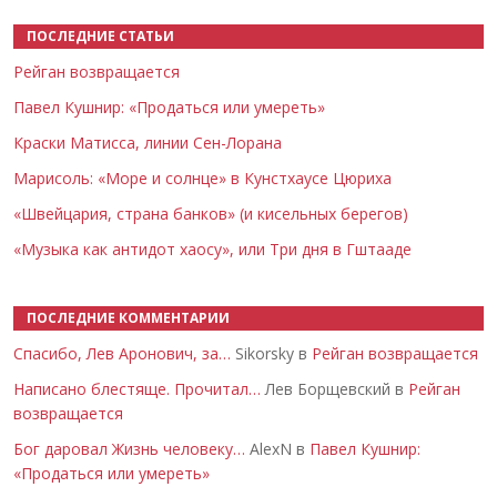
ПОСЛЕДНИЕ СТАТЬИ
Рейган возвращается
Павел Кушнир: «Продаться или умереть»
Краски Матисса, линии Сен-Лорана
Марисоль: «Море и солнце» в Кунстхаусе Цюриха
«Швейцария, страна банков» (и кисельных берегов)
«Музыка как антидот хаосу», или Три дня в Гштааде
ПОСЛЕДНИЕ КОММЕНТАРИИ
Спасибо, Лев Аронович, за…
Sikorsky в
Рейган возвращается
Написано блестяще. Прочитал…
Лев Борщевский в
Рейган
возвращается
Бог даровал Жизнь человеку…
AlexN в
Павел Кушнир:
«Продаться или умереть»