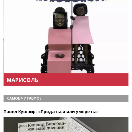
Назад
Вперёд
МАРИСОЛЬ
САМОЕ ЧИТАЕМОЕ
Павел Кушнир: «Продаться или умереть»