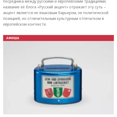
посредника между русскими и европейскими традициями;
название её блога «Русский акцент» отражает эту суть –
акцент является не языковым барьером, не политической
позицией, но отличительным культурным отпечатком в
европейском контексте.
АФИША
Назад
Вперёд