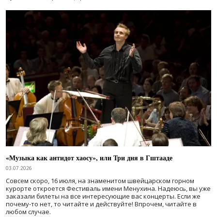
«Музыка как антидот хаосу», или Три дня в Гштааде
03.07.2026
Совсем скоро, 16 июля, на знаменитом швейцарском горном
курорте откроется Фестиваль имени Менухина. Надеюсь, вы уже
заказали билеты на все интересующие вас концерты. Если же
почему-то нет, то читайте и действуйте! Впрочем, читайте в
любом случае.