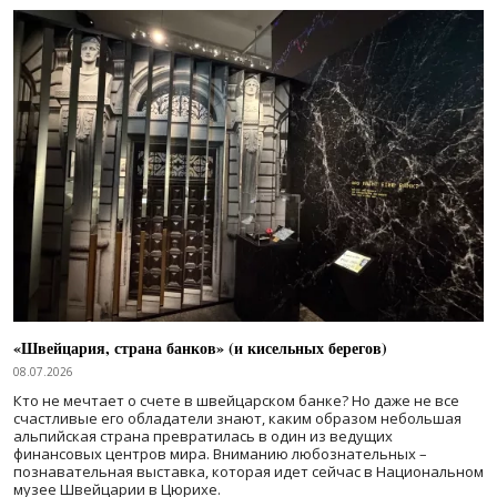
«Швейцария, страна банков» (и кисельных берегов)
08.07.2026
Кто не мечтает о счете в швейцарском банке? Но даже не все
счастливые его обладатели знают, каким образом небольшая
альпийская страна превратилась в один из ведущих
финансовых центров мира. Вниманию любознательных –
познавательная выставка, которая идет сейчас в Национальном
музее Швейцарии в Цюрихе.