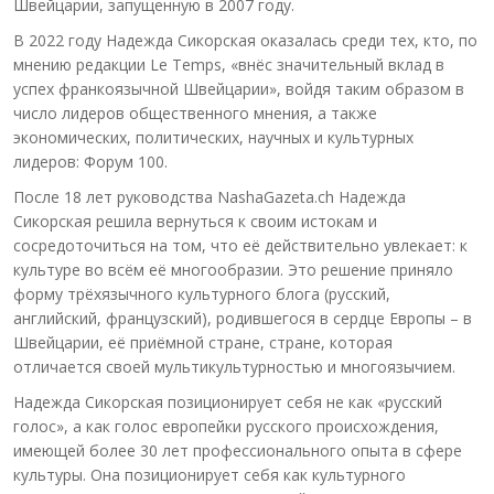
Швейцарии, запущенную в 2007 году.
В 2022 году Надежда Сикорская оказалась среди тех, кто, по
мнению редакции Le Temps, «внёс значительный вклад в
успех франкоязычной Швейцарии», войдя таким образом в
число лидеров общественного мнения, а также
экономических, политических, научных и культурных
лидеров: Форум 100.
После 18 лет руководства NashaGazeta.ch Надежда
Сикорская решила вернуться к своим истокам и
сосредоточиться на том, что её действительно увлекает: к
культуре во всём её многообразии. Это решение приняло
форму трёхязычного культурного блога (русский,
английский, французский), родившегося в сердце Европы – в
Швейцарии, её приёмной стране, стране, которая
отличается своей мультикультурностью и многоязычием.
Надежда Сикорская позиционирует себя не как «русский
голос», а как голос европейки русского происхождения,
имеющей более 30 лет профессионального опыта в сфере
культуры. Она позиционирует себя как культурного