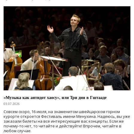
«Музыка как антидот хаосу», или Три дня в Гштааде
03.07.2026
Совсем скоро, 16 июля, на знаменитом швейцарском горном
курорте откроется Фестиваль имени Менухина. Надеюсь, вы уже
заказали билеты на все интересующие вас концерты. Если же
почему-то нет, то читайте и действуйте! Впрочем, читайте в
любом случае.