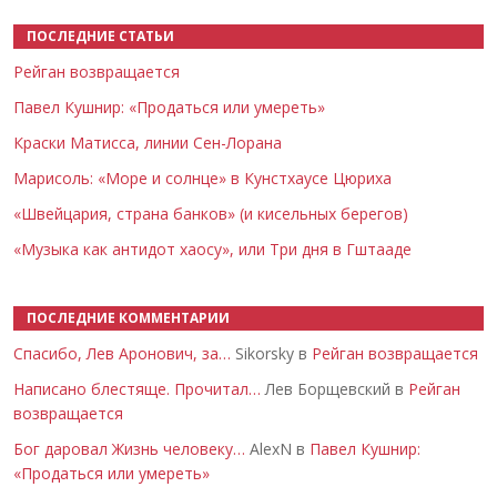
ПОСЛЕДНИЕ СТАТЬИ
Рейган возвращается
Павел Кушнир: «Продаться или умереть»
Краски Матисса, линии Сен-Лорана
Марисоль: «Море и солнце» в Кунстхаусе Цюриха
«Швейцария, страна банков» (и кисельных берегов)
«Музыка как антидот хаосу», или Три дня в Гштааде
ПОСЛЕДНИЕ КОММЕНТАРИИ
Спасибо, Лев Аронович, за…
Sikorsky в
Рейган возвращается
Написано блестяще. Прочитал…
Лев Борщевский в
Рейган
возвращается
Бог даровал Жизнь человеку…
AlexN в
Павел Кушнир:
«Продаться или умереть»