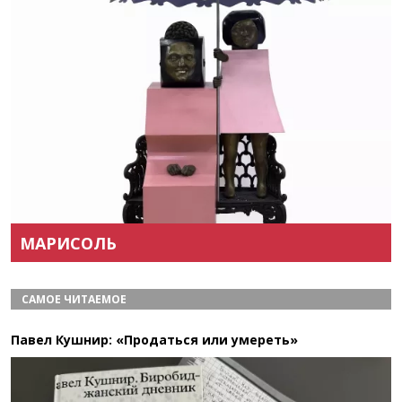
Назад
Вперёд
МАРИСОЛЬ
САМОЕ ЧИТАЕМОЕ
Павел Кушнир: «Продаться или умереть»