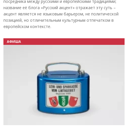
посредника между русскими и европейскими традициями;
название её блога «Русский акцент» отражает эту суть –
акцент является не языковым барьером, не политической
позицией, но отличительным культурным отпечатком в
европейском контексте.
АФИША
Назад
Вперёд