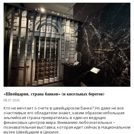
«Швейцария, страна банков» (и кисельных берегов)
08.07.2026
Кто не мечтает о счете в швейцарском банке? Но даже не все
счастливые его обладатели знают, каким образом небольшая
альпийская страна превратилась в один из ведущих
финансовых центров мира. Вниманию любознательных –
познавательная выставка, которая идет сейчас в Национальном
музее Швейцарии в Цюрихе.