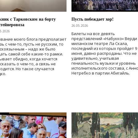
ник с Тарковским на борту
Пусть побеждает хор!
тейнеровоза
26.05.2026
5.2026
Билеты на все девять
представлений «Набукко» Верди
вание моего блога предполагает
миланском театре Ла Скала,
зь с чем-то, пусть не русским, то
последний из которых пройдет 9
скоязычным – надо же было
июня, давно распроданы. Что не
ать самой себе какие-то рамки.
удивительно, учитывая
ывает обидно, когда хочется
гениальность музыки и уровень
сказать о чем-то, а связь не
исполнительского состава, с Анн
одится. Но такое случается
Нетребко в партии Абигайль.
ко.