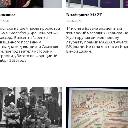
ошенные
В лабиринте MAZE
6.2026
16.06.2026
колько мыслей после просмотра
14 июня в Базеле знаменитый
льма
L'abandon
(«Брошенность»)
женевский часовщик Франсуа-П
иссера Винсента Гаренка,
Журн вручил диплом новому
священного последним
лауреату премии MAZE/Art Award
иннадцати дням жизни Самюэля
F.P. Journe. Им стал мастер из Ин
и, преподавателя истории и
Бижой Джаин.
графии, убитого во Франции 16
ября 2020 года.