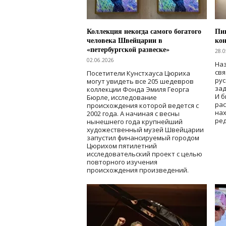
Коллекция некогда самого богатого
Пик
человека Швейцарии в
кон
«петербургской развеске»
28.0
02.06.2026
Наз
свя
Посетители Кунстхауса Цюриха
рус
могут увидеть все 205 шедевров
зад
коллекции Фонда Эмиля Георга
И б
Бюрле, исследование
рас
происхождения которой ведется с
нах
2002 года. А начиная с весны
ред
нынешнего года крупнейший
художественный музей Швейцарии
запустил финансируемый городом
Цюрихом пятилетний
исследовательский проект с целью
повторного изучения
происхождения произведений.