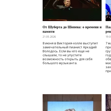
От Шуберта до Шопена: о времени и
Паа
памяти
ре
21.05.2026
19.0
8 июня в Виктория-холле выступит
7 м
замечательный пианист Аркадий
при
Володось. Если вы его еще не
гру
слышали, то не упустите
го
возможность открыть для себя
об
большого музыканта.
мас
зах
при