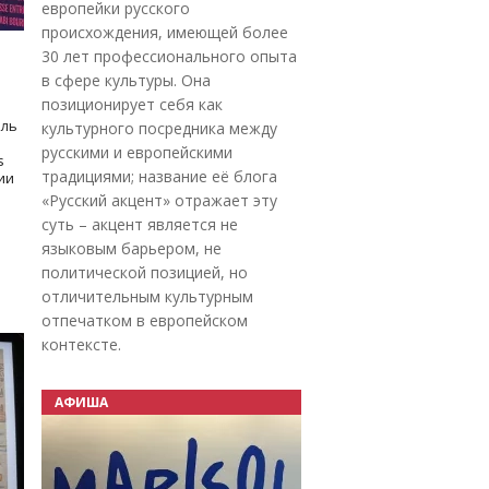
европейки русского
происхождения, имеющей более
30 лет профессионального опыта
в сфере культуры. Она
позиционирует себя как
оль
культурного посредника между
русскими и европейскими
s
традициями; название её блога
дии
«Русский акцент» отражает эту
суть – акцент является не
языковым барьером, не
политической позицией, но
отличительным культурным
отпечатком в европейском
контексте.
АФИША