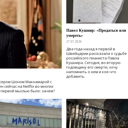
Павел Кушнир: «Продаться или
умереть»
27.07.2026
Два года назад я первой в
Швейцарии рассказала о судьбе
российского пианиста Павла
Кушнира. Сегодня, во вторую
годовщину его смерти, хочу
напомнить о нем и кое-что
добавить.
сером Шоном Макнамарой с
 сейчас на Netflix во многих
й первой мыслью было: зачем?