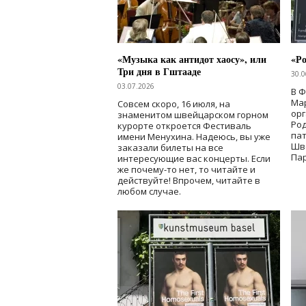
«Музыка как антидот хаосу», или
«Ро
Три дня в Гштааде
30.0
03.07.2026
В 
Мар
Совсем скоро, 16 июля, на
ор
знаменитом швейцарском горном
Ро
курорте откроется Фестиваль
па
имени Менухина. Надеюсь, вы уже
Шв
заказали билеты на все
Пар
интересующие вас концерты. Если
же почему-то нет, то читайте и
действуйте! Впрочем, читайте в
любом случае.