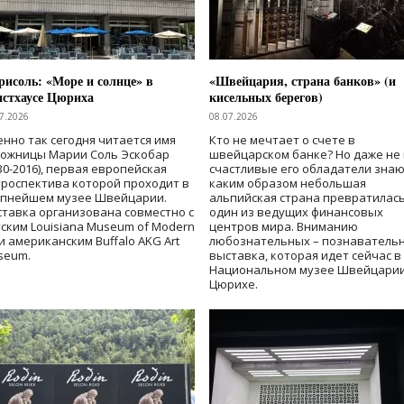
исоль: «Море и солнце» в
«Швейцария, страна банков» (и
нстхаусе Цюриха
кисельных берегов)
7.2026
08.07.2026
нно так сегодня читается имя
Кто не мечтает о счете в
дожницы Марии Соль Эскобар
швейцарском банке? Но даже не 
30-2016), первая европейская
счастливые его обладатели знаю
роспектива которой проходит в
каким образом небольшая
упнейшем музее Швейцарии.
альпийская страна превратилась
тавка организована совместно с
один из ведущих финансовых
ским Louisiana Museum of Modern
центров мира. Вниманию
 и американским Buffalo AKG Art
любознательных – познаватель
seum.
выставка, которая идет сейчас в
Национальном музее Швейцарии
Цюрихе.