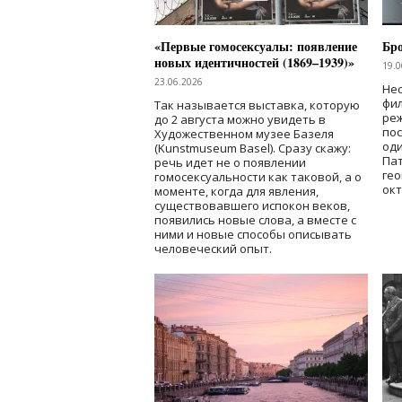
«Первые гомосексуалы: появление
Бр
новых идентичностей (1869–1939)»
19.0
23.06.2026
Нес
фи
Так называется выставка, которую
реж
до 2 августа можно увидеть в
по
Художественном музее Базеля
од
(Kunstmuseum Basel). Сразу скажу:
Пат
речь идет не о появлении
гео
гомосексуальности как таковой, а о
окт
моменте, когда для явления,
существовавшего испокон веков,
появились новые слова, а вместе с
ними и новые способы описывать
человеческий опыт.