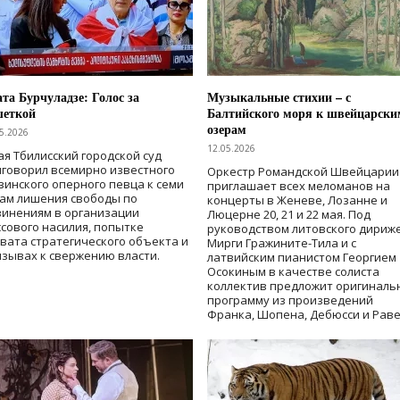
та Бурчуладзе: Голос за
Музыкальные стихии – с
шеткой
Балтийского моря к швейцарски
озерам
5.2026
12.05.2026
ая Тбилисский городской суд
говорил всемирно известного
Оркестр Романдской Швейцарии
зинского оперного певца к семи
приглашает всех меломанов на
дам лишения свободы
по
концерты в Женеве, Лозанне и
винениям в организации
Люцерне 20, 21 и 22 мая. Под
сового насилия, попытке
руководством литовского дириж
вата стратегического объекта и
Мирги Гражините-Тила и с
зывах к свержению власти
.
латвийским пианистом Георгием
Осокиным в качестве солиста
коллектив предложит оригиналь
программу из произведений
Франка, Шопена, Дебюсси и Раве