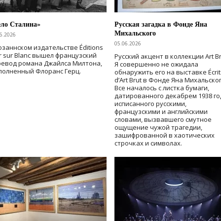
ело Сталина»
Русская загадка в Фонде Яна
Михальского
6.2026
05.06.2026
озаннском издательстве Éditions
r sur Blanc вышел французский
Русский акцент в коллекции Art Br
ревод романа Джайлса Милтона,
Я совершенно не ожидала
полненный Флоранс Герц.
обнаружить его на выставке Écrit
d’Art Brut в Фонде Яна Михальског
Все началось с листка бумаги,
датированного декабрем 1938 го
исписанного русскими,
французскими и английскими
словами, вызвавшего смутное
ощущение чужой трагедии,
зашифрованной в хаотических
строчках и символах.