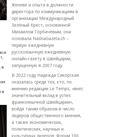
Женеве и опыта в должности
директора по коммуникациям в
организации Международный
Зелёный Крест, основанной
Михаилом Горбачёвым, она
основала NashaGazeta.ch –
первую ежедневную
русскоязычную ежедневную
все
т,
онлайн-газету в Швейцарии,
запущенную в 2007 году.
 в
В 2022 году Надежда Сикорская
ная
оказалась среди тех, кто, по
мнению редакции Le Temps, «внёс
 в
значительный вклад в успех
франкоязычной Швейцарии»,
войдя таким образом в число
лидеров общественного мнения,
а также экономических,
политических, научных и
культурных лидеров: Форум 100.