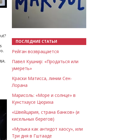
Назад
Вперёд
ut?
ПОСЛЕДНИЕ СТАТЬИ
s
о.
Рейган возвращается
да,
Павел Кушнир: «Продаться или
умереть»
Краски Матисса, линии Сен-
Лорана
Марисоль: «Море и солнце» в
Кунстхаусе Цюриха
«Швейцария, страна банков» (и
кисельных берегов)
«Музыка как антидот хаосу», или
Три дня в Гштааде