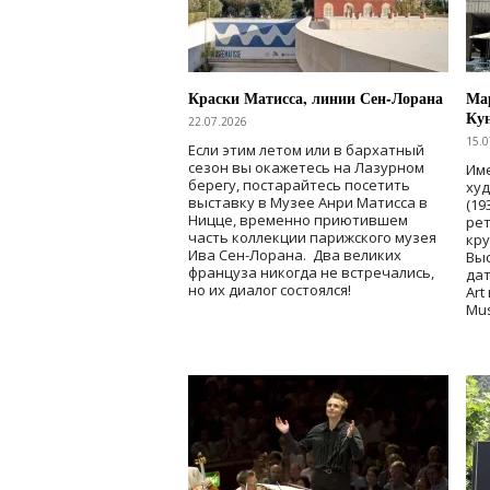
Краски Матисса, линии Сен-Лорана
Мар
Ку
22.07.2026
15.0
Если этим летом или в бархатный
сезон вы окажетесь на Лазурном
Име
берегу, постарайтесь посетить
ху
выставку в Музее Анри Матисса в
(19
Ницце, временно приютившем
рет
часть коллекции парижского музея
кр
Ива Сен-Лорана. Два великих
Выс
француза никогда не встречались,
дат
но их диалог состоялся!
Art
Mu