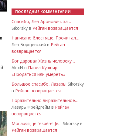
ПОСЛЕДНИЕ КОММЕНТАРИИ
Спасибо, Лев Аронович, за…
Sikorsky в
Рейган возвращается
Написано блестяще. Прочитал…
 в
Лев Борщевский в
Рейган
возвращается
Бог даровал Жизнь человеку…
ой
AlexN в
Павел Кушнир:
«Продаться или умереть»
Большое спасибо, Лазарь!
Sikorsky
в
Рейган возвращается
Поразительно выразительное…
Лазарь Фрейдгейм в
Рейган
возвращается
Moi aussi, je l’espère! Je…
Sikorsky в
Рейган возвращается