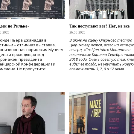
ден по Рильке»
Так поступают все? Нет, не все
6.2026
26.06.2026
Фонде Пьера Джанадда в
В июле на сцену Оперного театра
тиньи – отличная выставка,
Цюриха вернется, всего на четыре
ганизованная парижским Музеем
вечера, «Cosí fan tutte» Моцарта в
дена и проходящая под
постановке Кирилла Серебреннико
тронажем президента
2018 года. Очень советую тем, кто
ейцарской Конфедерации Ги
видел ее тогда, не упустить новую
мелена. Не пропустите!
возможность 3, 7, 9 и 12 июля.