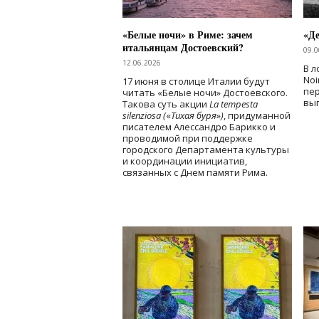
«Белые ночи» в Риме: зачем
«Д
итальянцам Достоевский?
09.0
12.06.2026
В л
Noi
17 июня в столице Италии будут
пе
читать «Белые ночи» Достоевского.
вы
Такова суть акции
La tempesta
silenziosa (
«
Тихая буря
»
)
, придуманной
писателем Алессандро Барикко и
проводимой при поддержке
городского Департамента культуры
и координации инициатив,
связанных с Днем памяти Рима.