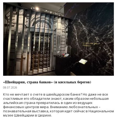
«Швейцария, страна банков» (и кисельных берегов)
08.07.2026
Кто не мечтает о счете в швейцарском банке? Но даже не все
счастливые его обладатели знают, каким образом небольшая
альпийская страна превратилась в один из ведущих
финансовых центров мира. Вниманию любознательных –
познавательная выставка, которая идет сейчас в Национальном
музее Швейцарии в Цюрихе.