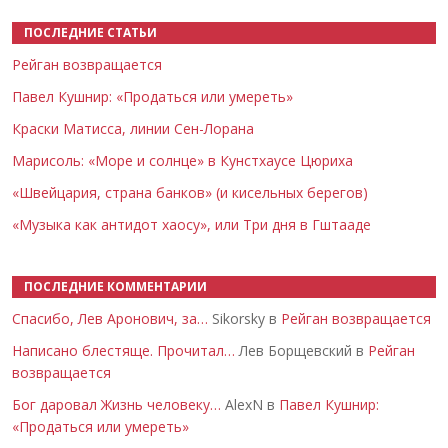
ПОСЛЕДНИЕ СТАТЬИ
Рейган возвращается
Павел Кушнир: «Продаться или умереть»
Краски Матисса, линии Сен-Лорана
Марисоль: «Море и солнце» в Кунстхаусе Цюриха
«Швейцария, страна банков» (и кисельных берегов)
«Музыка как антидот хаосу», или Три дня в Гштааде
ПОСЛЕДНИЕ КОММЕНТАРИИ
Спасибо, Лев Аронович, за…
Sikorsky в
Рейган возвращается
Написано блестяще. Прочитал…
Лев Борщевский в
Рейган
возвращается
Бог даровал Жизнь человеку…
AlexN в
Павел Кушнир:
«Продаться или умереть»