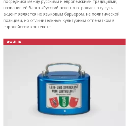
посредника между русскими и европейскими традициями;
название её блога «Русский акцент» отражает эту суть –
акцент является не языковым барьером, не политической
позицией, но отличительным культурным отпечатком в
европейском контексте.
АФИША
Назад
Вперёд