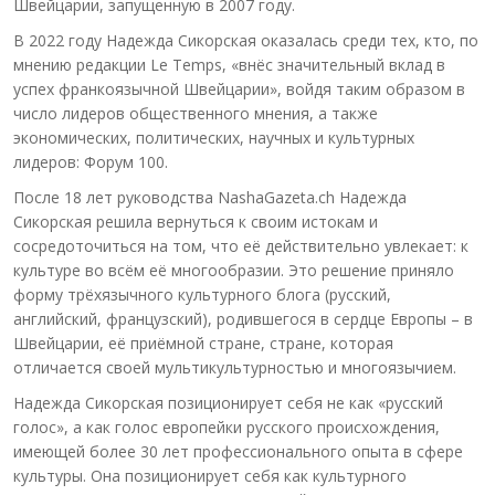
Швейцарии, запущенную в 2007 году.
В 2022 году Надежда Сикорская оказалась среди тех, кто, по
мнению редакции Le Temps, «внёс значительный вклад в
успех франкоязычной Швейцарии», войдя таким образом в
число лидеров общественного мнения, а также
экономических, политических, научных и культурных
лидеров: Форум 100.
После 18 лет руководства NashaGazeta.ch Надежда
Сикорская решила вернуться к своим истокам и
сосредоточиться на том, что её действительно увлекает: к
культуре во всём её многообразии. Это решение приняло
форму трёхязычного культурного блога (русский,
английский, французский), родившегося в сердце Европы – в
Швейцарии, её приёмной стране, стране, которая
отличается своей мультикультурностью и многоязычием.
Надежда Сикорская позиционирует себя не как «русский
голос», а как голос европейки русского происхождения,
имеющей более 30 лет профессионального опыта в сфере
культуры. Она позиционирует себя как культурного