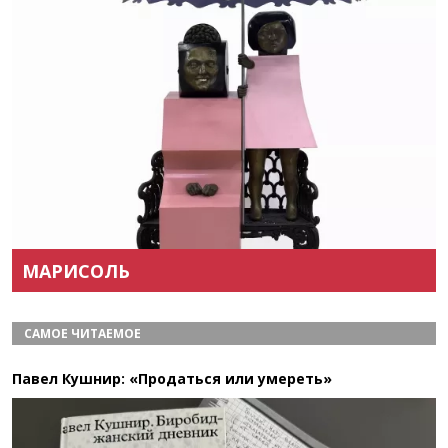
Назад
Вперёд
МАРИСОЛЬ
САМОЕ ЧИТАЕМОЕ
Павел Кушнир: «Продаться или умереть»