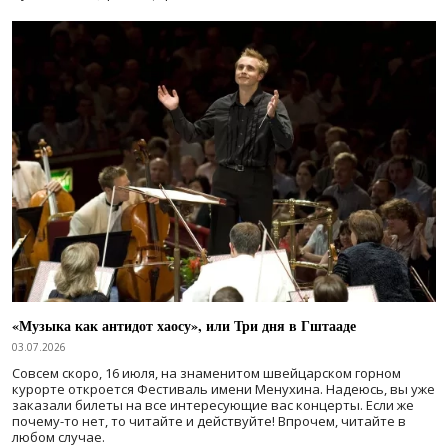
«Музыка как антидот хаосу», или Три дня в Гштааде
03.07.2026
Совсем скоро, 16 июля, на знаменитом швейцарском горном
курорте откроется Фестиваль имени Менухина. Надеюсь, вы уже
заказали билеты на все интересующие вас концерты. Если же
почему-то нет, то читайте и действуйте! Впрочем, читайте в
любом случае.