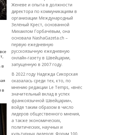
Женеве и опыта в должности
директора по коммуникациям в
организации Международный
Зелёный Крест, основанной
Михаилом Горбачёвым, она
основала NashaGazeta.ch –
первую ежедневную
русскоязычную ежедневную
все
т,
онлайн-газету в Швейцарии,
запущенную в 2007 году.
 в
В 2022 году Надежда Сикорская
ная
оказалась среди тех, кто, по
мнению редакции Le Temps, «внёс
 в
значительный вклад в успех
франкоязычной Швейцарии»,
войдя таким образом в число
лидеров общественного мнения,
а также экономических,
политических, научных и
культурных лидеров: Форум 100.