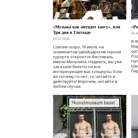
«Музыка как антидот хаосу», или
«Ро
Три дня в Гштааде
30.0
03.07.2026
В 
Мар
Совсем скоро, 16 июля, на
ор
знаменитом швейцарском горном
Ро
курорте откроется Фестиваль
па
имени Менухина. Надеюсь, вы уже
Шв
заказали билеты на все
Пар
интересующие вас концерты. Если
же почему-то нет, то читайте и
действуйте! Впрочем, читайте в
любом случае.