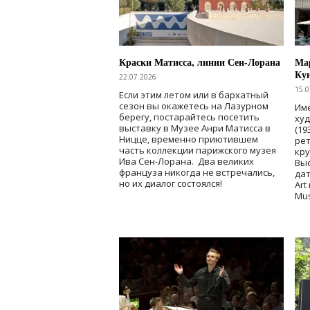
Краски Матисса, линии Сен-Лорана
Мар
Ку
22.07.2026
15.0
Если этим летом или в бархатный
сезон вы окажетесь на Лазурном
Име
берегу, постарайтесь посетить
ху
выставку в Музее Анри Матисса в
(19
Ницце, временно приютившем
рет
часть коллекции парижского музея
кр
Ива Сен-Лорана. Два великих
Выс
француза никогда не встречались,
дат
но их диалог состоялся!
Art
Mu