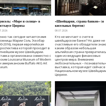
исоль: «Море и солнце» в
«Швейцария, страна банков» (и
нстхаусе Цюриха
кисельных берегов)
7.2026
08.07.2026
нно так сегодня читается имя
Кто не мечтает о счете в
дожницы Марии Соль Эскобар
швейцарском банке? Но даже не 
30-2016), первая европейская
счастливые его обладатели знаю
роспектива которой проходит в
каким образом небольшая
упнейшем музее Швейцарии.
альпийская страна превратилась
тавка организована совместно с
один из ведущих финансовых
ским Louisiana Museum of Modern
центров мира. Вниманию
 и американским Buffalo AKG Art
любознательных – познаватель
seum.
выставка, которая идет сейчас в
Национальном музее Швейцарии
Цюрихе.