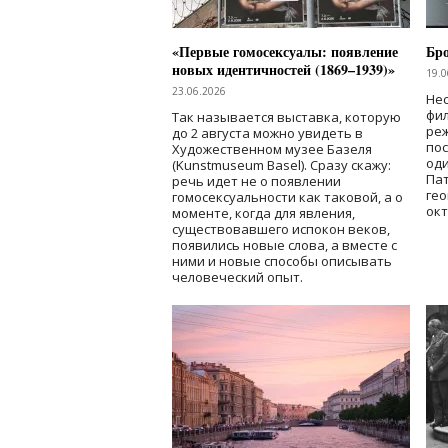
«Первые гомосексуалы: появление
Бр
новых идентичностей (1869–1939)»
19.0
23.06.2026
Нес
фи
Так называется выставка, которую
реж
до 2 августа можно увидеть в
по
Художественном музее Базеля
од
(Kunstmuseum Basel). Сразу скажу:
Пат
речь идет не о появлении
гео
гомосексуальности как таковой, а о
окт
моменте, когда для явления,
существовавшего испокон веков,
появились новые слова, а вместе с
ними и новые способы описывать
человеческий опыт.