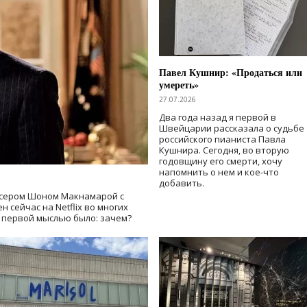
Павел Кушнир: «Продаться или
умереть»
27.07.2026
Два года назад я первой в
Швейцарии рассказала о судьбе
российского пианиста Павла
Кушнира. Сегодня, во вторую
годовщину его смерти, хочу
напомнить о нем и кое-что
добавить.
сером Шоном Макнамарой с
 сейчас на Netflix во многих
й первой мыслью было: зачем?