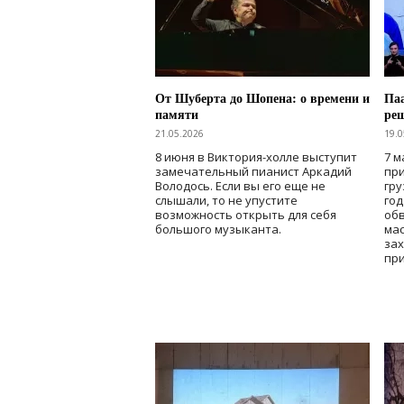
От Шуберта до Шопена: о времени и
Паа
памяти
ре
21.05.2026
19.0
8 июня в Виктория-холле выступит
7 м
замечательный пианист Аркадий
при
Володось. Если вы его еще не
гру
слышали, то не упустите
го
возможность открыть для себя
об
большого музыканта.
мас
зах
при