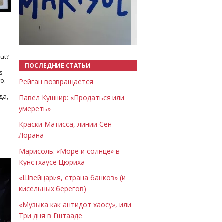
Назад
Вперёд
ut?
ПОСЛЕДНИЕ СТАТЬИ
s
о.
Рейган возвращается
да,
Павел Кушнир: «Продаться или
умереть»
Краски Матисса, линии Сен-
Лорана
Марисоль: «Море и солнце» в
Кунстхаусе Цюриха
«Швейцария, страна банков» (и
кисельных берегов)
«Музыка как антидот хаосу», или
Три дня в Гштааде