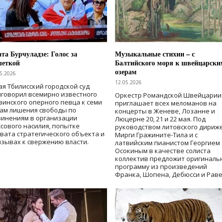
та Бурчуладзе: Голос за
Музыкальные стихии – с
шеткой
Балтийского моря к швейцарски
озерам
5.2026
12.05.2026
ая Тбилисский городской суд
говорил всемирно известного
Оркестр Романдской Швейцарии
зинского оперного певца к семи
приглашает всех меломанов на
дам лишения свободы
по
концерты в Женеве, Лозанне и
винениям в организации
Люцерне 20, 21 и 22 мая. Под
сового насилия, попытке
руководством литовского дириж
вата стратегического объекта и
Мирги Гражините-Тила и с
зывах к свержению власти
.
латвийским пианистом Георгием
Осокиным в качестве солиста
коллектив предложит оригиналь
программу из произведений
Франка, Шопена, Дебюсси и Раве