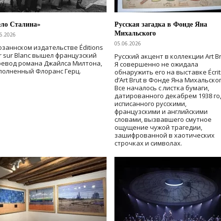
ело Сталина»
Русская загадка в Фонде Яна
Михальского
6.2026
05.06.2026
озаннском издательстве Éditions
r sur Blanc вышел французский
Русский акцент в коллекции Art Br
ревод романа Джайлса Милтона,
Я совершенно не ожидала
полненный Флоранс Герц.
обнаружить его на выставке Écrit
d’Art Brut в Фонде Яна Михальског
Все началось с листка бумаги,
датированного декабрем 1938 го
исписанного русскими,
французскими и английскими
словами, вызвавшего смутное
ощущение чужой трагедии,
зашифрованной в хаотических
строчках и символах.