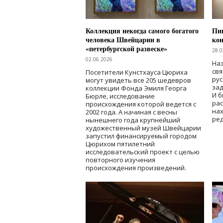
Коллекция некогда самого богатого
Пик
человека Швейцарии в
кон
«петербургской развеске»
28.0
02.06.2026
Наз
свя
Посетители Кунстхауса Цюриха
рус
могут увидеть все 205 шедевров
зад
коллекции Фонда Эмиля Георга
И б
Бюрле, исследование
рас
происхождения которой ведется с
нах
2002 года. А начиная с весны
ред
нынешнего года крупнейший
художественный музей Швейцарии
запустил финансируемый городом
Цюрихом пятилетний
исследовательский проект с целью
повторного изучения
происхождения произведений.