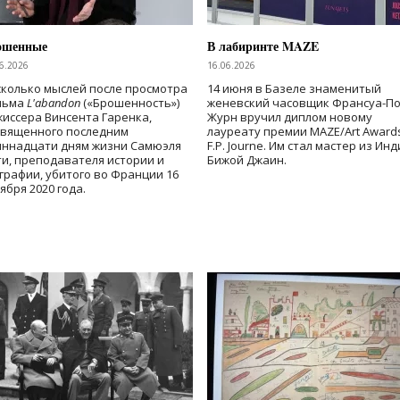
ошенные
В лабиринте MAZE
6.2026
16.06.2026
колько мыслей после просмотра
14 июня в Базеле знаменитый
льма
L'abandon
(«Брошенность»)
женевский часовщик Франсуа-П
иссера Винсента Гаренка,
Журн вручил диплом новому
священного последним
лауреату премии MAZE/Art Award
иннадцати дням жизни Самюэля
F.P. Journe. Им стал мастер из Ин
и, преподавателя истории и
Бижой Джаин.
графии, убитого во Франции 16
ября 2020 года.