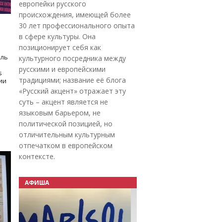
европейки русского
происхождения, имеющей более
30 лет профессионального опыта
в сфере культуры. Она
позиционирует себя как
оль
культурного посредника между
русскими и европейскими
s
традициями; название её блога
дии
«Русский акцент» отражает эту
суть – акцент является не
языковым барьером, не
политической позицией, но
отличительным культурным
отпечатком в европейском
контексте.
АФИША