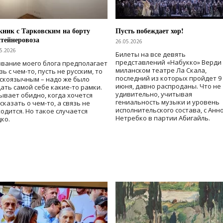
ник с Тарковским на борту
Пусть побеждает хор!
тейнеровоза
26.05.2026
5.2026
Билеты на все девять
представлений «Набукко» Верди
вание моего блога предполагает
миланском театре Ла Скала,
зь с чем-то, пусть не русским, то
последний из которых пройдет 9
скоязычным – надо же было
июня, давно распроданы. Что не
ать самой себе какие-то рамки.
удивительно, учитывая
ывает обидно, когда хочется
гениальность музыки и уровень
сказать о чем-то, а связь не
исполнительского состава, с Анн
одится. Но такое случается
Нетребко в партии Абигайль.
ко.