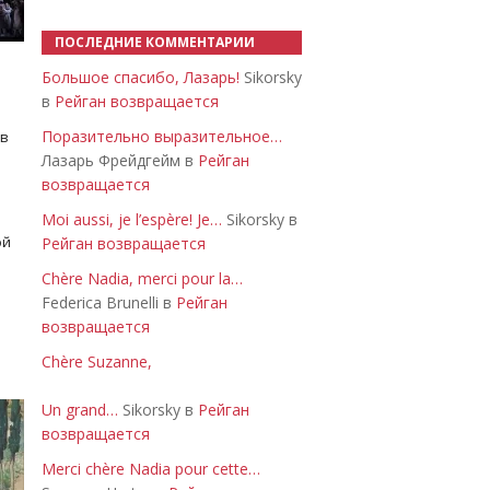
ПОСЛЕДНИЕ КОММЕНТАРИИ
Большое спасибо, Лазарь!
Sikorsky
в
Рейган возвращается
Поразительно выразительное…
 в
Лазарь Фрейдгейм в
Рейган
возвращается
Moi aussi, je l’espère! Je…
Sikorsky в
ой
Рейган возвращается
Chère Nadia, merci pour la…
Federica Brunelli в
Рейган
возвращается
Chère Suzanne,
Un grand…
Sikorsky в
Рейган
возвращается
Merci chère Nadia pour cette…