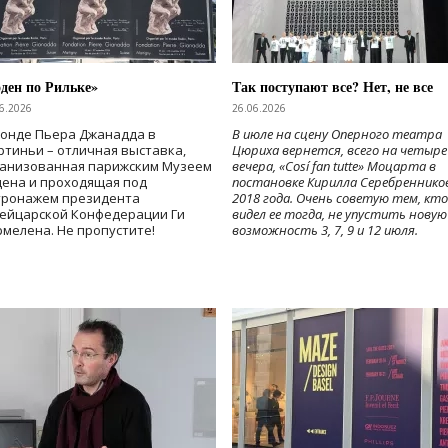
ден по Рильке»
Так поступают все? Нет, не все
6.2026
26.06.2026
Фонде Пьера Джанадда в
В июле на сцену Оперного театра
тиньи – отличная выставка,
Цюриха вернется, всего на четыре
ганизованная парижским Музеем
вечера, «Cosí fan tutte» Моцарта в
дена и проходящая под
постановке Кирилла Серебреннико
тронажем президента
2018 года. Очень советую тем, кто
ейцарской Конфедерации Ги
видел ее тогда, не упустить новую
мелена. Не пропустите!
возможность 3, 7, 9 и 12 июля.