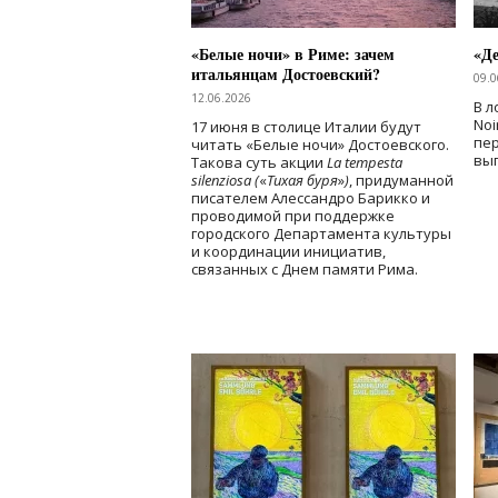
«Белые ночи» в Риме: зачем
«Д
итальянцам Достоевский?
09.0
12.06.2026
В л
Noi
17 июня в столице Италии будут
пе
читать «Белые ночи» Достоевского.
вы
Такова суть акции
La tempesta
silenziosa (
«
Тихая буря
»
)
, придуманной
писателем Алессандро Барикко и
проводимой при поддержке
городского Департамента культуры
и координации инициатив,
связанных с Днем памяти Рима.