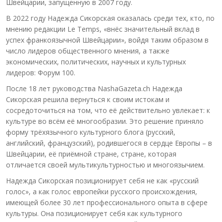
Швейцарии, запущенную в 2007 году.
В 2022 году Надежда Сикорская оказалась среди тех, кто, по
мнению редакции Le Temps, «внёс значительный вклад в
успех франкоязычной Швейцарии», войдя таким образом в
число лидеров общественного мнения, а также
экономических, политических, научных и культурных
лидеров: Форум 100.
После 18 лет руководства NashaGazeta.ch Надежда
Сикорская решила вернуться к своим истокам и
сосредоточиться на том, что её действительно увлекает: к
культуре во всём её многообразии. Это решение приняло
форму трёхязычного культурного блога (русский,
английский, французский), родившегося в сердце Европы – в
Швейцарии, её приёмной стране, стране, которая
отличается своей мультикультурностью и многоязычием.
Надежда Сикорская позиционирует себя не как «русский
голос», а как голос европейки русского происхождения,
имеющей более 30 лет профессионального опыта в сфере
культуры. Она позиционирует себя как культурного