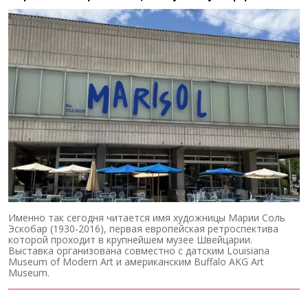
Именно так сегодня читается имя художницы Марии Соль
Эскобар (1930-2016), первая европейская ретроспектива
которой проходит в крупнейшем музее Швейцарии.
Выставка организована совместно с датским Louisiana
Museum of Modern Art и американским Buffalo AKG Art
Museum.