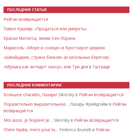
ПОСЛЕДНИЕ СТАТЬИ
Рейган возвращается
Павел Кушнир: «Продаться или умереть»
Краски Матисса, линии Сен-Лорана
Марисоль: «Море и солнце» в Кунстхаусе Цюриха
«Швейцария, страна банков» (и кисельных берегов)
«Музыка как антидот хаосу», или Три дня в Гштааде
ПОСЛЕДНИЕ КОММЕНТАРИИ
Большое спасибо, Лазарь!
Sikorsky в
Рейган возвращается
Поразительно выразительное…
Лазарь Фрейдгейм в
Рейган
возвращается
Moi aussi, je l’espère! Je…
Sikorsky в
Рейган возвращается
Chère Nadia, merci pour la…
Federica Brunelli в
Рейган