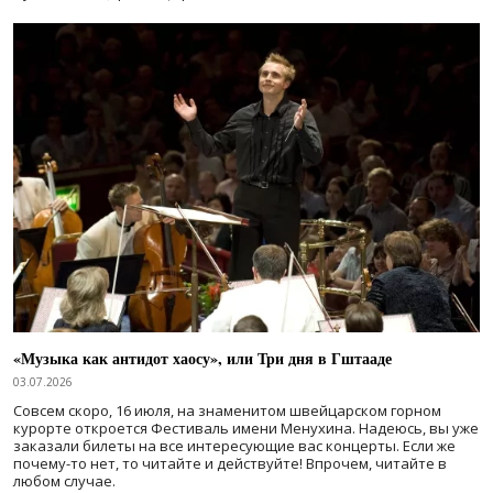
«Музыка как антидот хаосу», или Три дня в Гштааде
03.07.2026
Совсем скоро, 16 июля, на знаменитом швейцарском горном
курорте откроется Фестиваль имени Менухина. Надеюсь, вы уже
заказали билеты на все интересующие вас концерты. Если же
почему-то нет, то читайте и действуйте! Впрочем, читайте в
любом случае.