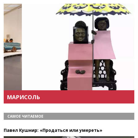
Назад
Вперёд
МАРИСОЛЬ
САМОЕ ЧИТАЕМОЕ
Павел Кушнир: «Продаться или умереть»