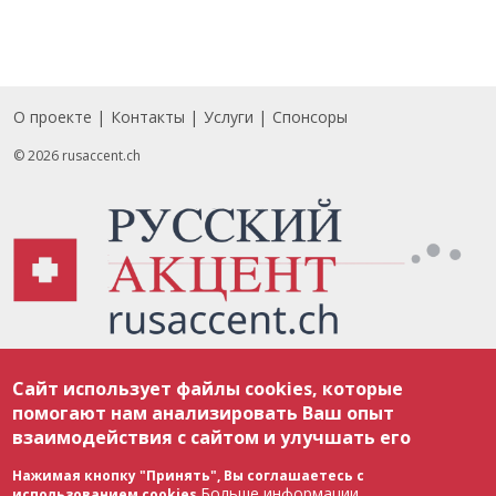
О проекте
Контакты
Услуги
Спонсоры
Footer
© 2026 rusaccent.ch
Все материалы, размещенные на веб-сайте rusaccent.ch, охраняются в
Сайт использует файлы cookies, которые
соответствии с законодательством Швейцарии об авторском праве и
международными соглашениями. Полное или частичное использование
помогают нам анализировать Ваш опыт
материалов возможно только с разрешения редакции. В случае полного
взаимодействия с сайтом и улучшать его
или частичного воспроизведения материалов сайта rusaccent.ch,
ОБЯЗАТЕЛЬНА АКТИВНАЯ ГИПЕРССЫЛКА на конкретный заимствованный
текст. Фотоизображения, размещенные редакцией rusaccent.ch, являются
Нажимая кнопку "Принять", Вы соглашаетесь с
ее исключительной собственностью. Полное или частичное
Больше информации
использованием cookies