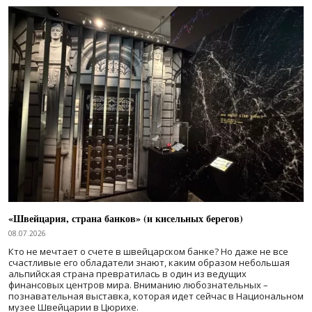
«Швейцария, страна банков» (и кисельных берегов)
08.07.2026
Кто не мечтает о счете в швейцарском банке? Но даже не все
счастливые его обладатели знают, каким образом небольшая
альпийская страна превратилась в один из ведущих
финансовых центров мира. Вниманию любознательных –
познавательная выставка, которая идет сейчас в Национальном
музее Швейцарии в Цюрихе.