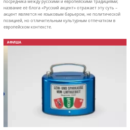
посредника между русскими и европейскими традициями;
название её блога «Русский акцент» отражает эту суть –
акцент является не языковым барьером, не политической
позицией, но отличительным культурным отпечатком в
европейском контексте.
АФИША
Назад
Вперёд