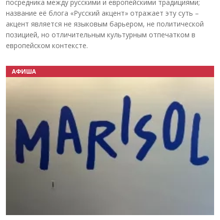
посредника между русскими и европейскими традициями;
название её блога «Русский акцент» отражает эту суть –
акцент является не языковым барьером, не политической
позицией, но отличительным культурным отпечатком в
европейском контексте.
АФИША
Назад
Вперёд