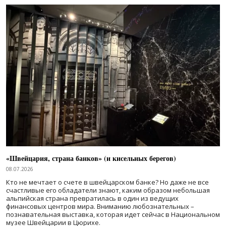
«Швейцария, страна банков» (и кисельных берегов)
08.07.2026
Кто не мечтает о счете в швейцарском банке? Но даже не все
счастливые его обладатели знают, каким образом небольшая
альпийская страна превратилась в один из ведущих
финансовых центров мира. Вниманию любознательных –
познавательная выставка, которая идет сейчас в Национальном
музее Швейцарии в Цюрихе.