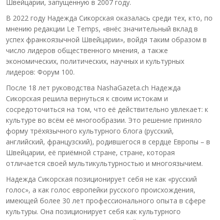
Швейцарии, запущенную в 2007 году.
В 2022 году Надежда Сикорская оказалась среди тех, кто, по
мнению редакции Le Temps, «внёс значительный вклад в
успех франкоязычной Швейцарии», войдя таким образом в
число лидеров общественного мнения, а также
экономических, политических, научных и культурных
лидеров: Форум 100.
После 18 лет руководства NashaGazeta.ch Надежда
Сикорская решила вернуться к своим истокам и
сосредоточиться на том, что её действительно увлекает: к
культуре во всём её многообразии. Это решение приняло
форму трёхязычного культурного блога (русский,
английский, французский), родившегося в сердце Европы – в
Швейцарии, её приёмной стране, стране, которая
отличается своей мультикультурностью и многоязычием.
Надежда Сикорская позиционирует себя не как «русский
голос», а как голос европейки русского происхождения,
имеющей более 30 лет профессионального опыта в сфере
культуры. Она позиционирует себя как культурного