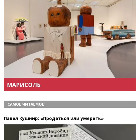
Назад
Вперёд
МАРИСОЛЬ
САМОЕ ЧИТАЕМОЕ
Павел Кушнир: «Продаться или умереть»