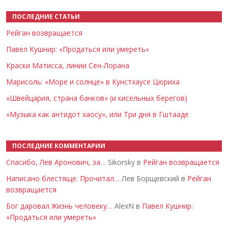
ПОСЛЕДНИЕ СТАТЬИ
Рейган возвращается
Павел Кушнир: «Продаться или умереть»
Краски Матисса, линии Сен-Лорана
Марисоль: «Море и солнце» в Кунстхаусе Цюриха
«Швейцария, страна банков» (и кисельных берегов)
«Музыка как антидот хаосу», или Три дня в Гштааде
ПОСЛЕДНИЕ КОММЕНТАРИИ
Спасибо, Лев Аронович, за…
Sikorsky в
Рейган возвращается
Написано блестяще. Прочитал…
Лев Борщевский в
Рейган
возвращается
Бог даровал Жизнь человеку…
AlexN в
Павел Кушнир:
«Продаться или умереть»