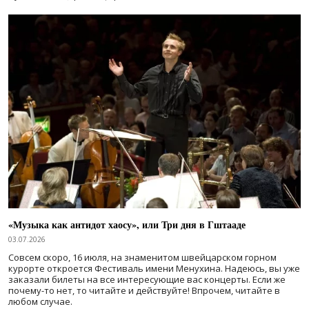
«Музыка как антидот хаосу», или Три дня в Гштааде
03.07.2026
Совсем скоро, 16 июля, на знаменитом швейцарском горном
курорте откроется Фестиваль имени Менухина. Надеюсь, вы уже
заказали билеты на все интересующие вас концерты. Если же
почему-то нет, то читайте и действуйте! Впрочем, читайте в
любом случае.