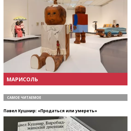
Назад
Вперёд
МАРИСОЛЬ
САМОЕ ЧИТАЕМОЕ
Павел Кушнир: «Продаться или умереть»