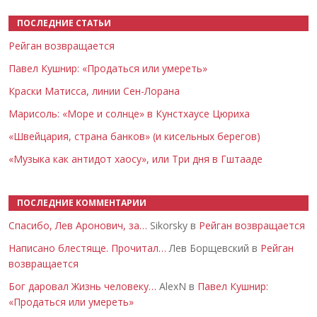
ПОСЛЕДНИЕ СТАТЬИ
Рейган возвращается
Павел Кушнир: «Продаться или умереть»
Краски Матисса, линии Сен-Лорана
Марисоль: «Море и солнце» в Кунстхаусе Цюриха
«Швейцария, страна банков» (и кисельных берегов)
«Музыка как антидот хаосу», или Три дня в Гштааде
ПОСЛЕДНИЕ КОММЕНТАРИИ
Спасибо, Лев Аронович, за…
Sikorsky в
Рейган возвращается
Написано блестяще. Прочитал…
Лев Борщевский в
Рейган
возвращается
Бог даровал Жизнь человеку…
AlexN в
Павел Кушнир:
«Продаться или умереть»