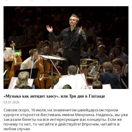
«Музыка как антидот хаосу», или Три дня в Гштааде
03.07.2026
Совсем скоро, 16 июля, на знаменитом швейцарском горном
курорте откроется Фестиваль имени Менухина. Надеюсь, вы уже
заказали билеты на все интересующие вас концерты. Если же
почему-то нет, то читайте и действуйте! Впрочем, читайте в
любом случае.