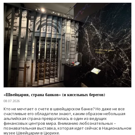
«Швейцария, страна банков» (и кисельных берегов)
08.07.2026
Кто не мечтает о счете в швейцарском банке? Но даже не все
счастливые его обладатели знают, каким образом небольшая
альпийская страна превратилась в один из ведущих
финансовых центров мира. Вниманию любознательных –
познавательная выставка, которая идет сейчас в Национальном
музее Швейцарии в Цюрихе.