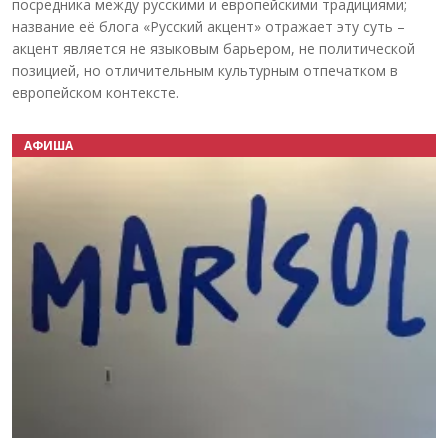
посредника между русскими и европейскими традициями;
название её блога «Русский акцент» отражает эту суть –
акцент является не языковым барьером, не политической
позицией, но отличительным культурным отпечатком в
европейском контексте.
АФИША
Назад
Вперёд