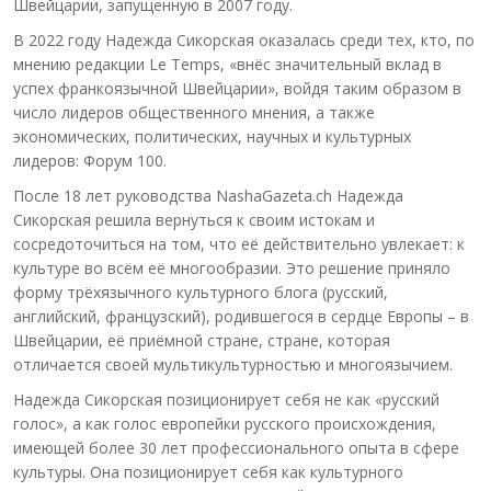
Швейцарии, запущенную в 2007 году.
В 2022 году Надежда Сикорская оказалась среди тех, кто, по
мнению редакции Le Temps, «внёс значительный вклад в
успех франкоязычной Швейцарии», войдя таким образом в
число лидеров общественного мнения, а также
экономических, политических, научных и культурных
лидеров: Форум 100.
После 18 лет руководства NashaGazeta.ch Надежда
Сикорская решила вернуться к своим истокам и
сосредоточиться на том, что её действительно увлекает: к
культуре во всём её многообразии. Это решение приняло
форму трёхязычного культурного блога (русский,
английский, французский), родившегося в сердце Европы – в
Швейцарии, её приёмной стране, стране, которая
отличается своей мультикультурностью и многоязычием.
Надежда Сикорская позиционирует себя не как «русский
голос», а как голос европейки русского происхождения,
имеющей более 30 лет профессионального опыта в сфере
культуры. Она позиционирует себя как культурного