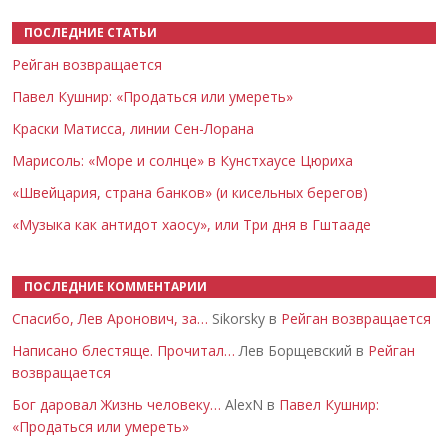
ПОСЛЕДНИЕ СТАТЬИ
Рейган возвращается
Павел Кушнир: «Продаться или умереть»
Краски Матисса, линии Сен-Лорана
Марисоль: «Море и солнце» в Кунстхаусе Цюриха
«Швейцария, страна банков» (и кисельных берегов)
«Музыка как антидот хаосу», или Три дня в Гштааде
ПОСЛЕДНИЕ КОММЕНТАРИИ
Спасибо, Лев Аронович, за…
Sikorsky в
Рейган возвращается
Написано блестяще. Прочитал…
Лев Борщевский в
Рейган
возвращается
Бог даровал Жизнь человеку…
AlexN в
Павел Кушнир:
«Продаться или умереть»