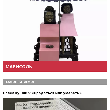
Назад
Вперёд
МАРИСОЛЬ
САМОЕ ЧИТАЕМОЕ
Павел Кушнир: «Продаться или умереть»