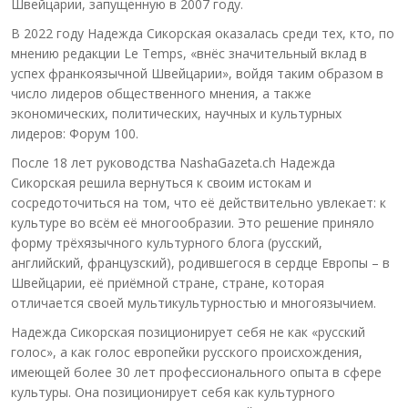
Швейцарии, запущенную в 2007 году.
В 2022 году Надежда Сикорская оказалась среди тех, кто, по
мнению редакции Le Temps, «внёс значительный вклад в
успех франкоязычной Швейцарии», войдя таким образом в
число лидеров общественного мнения, а также
экономических, политических, научных и культурных
лидеров: Форум 100.
После 18 лет руководства NashaGazeta.ch Надежда
Сикорская решила вернуться к своим истокам и
сосредоточиться на том, что её действительно увлекает: к
культуре во всём её многообразии. Это решение приняло
форму трёхязычного культурного блога (русский,
английский, французский), родившегося в сердце Европы – в
Швейцарии, её приёмной стране, стране, которая
отличается своей мультикультурностью и многоязычием.
Надежда Сикорская позиционирует себя не как «русский
голос», а как голос европейки русского происхождения,
имеющей более 30 лет профессионального опыта в сфере
культуры. Она позиционирует себя как культурного