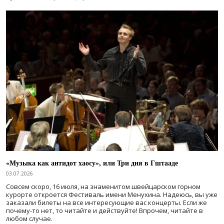
«Музыка как антидот хаосу», или Три дня в Гштааде
03.07.2026
Совсем скоро, 16 июля, на знаменитом швейцарском горном
курорте откроется Фестиваль имени Менухина. Надеюсь, вы уже
заказали билеты на все интересующие вас концерты. Если же
почему-то нет, то читайте и действуйте! Впрочем, читайте в
любом случае.