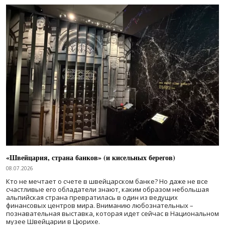
«Швейцария, страна банков» (и кисельных берегов)
08.07.2026
Кто не мечтает о счете в швейцарском банке? Но даже не все
счастливые его обладатели знают, каким образом небольшая
альпийская страна превратилась в один из ведущих
финансовых центров мира. Вниманию любознательных –
познавательная выставка, которая идет сейчас в Национальном
музее Швейцарии в Цюрихе.