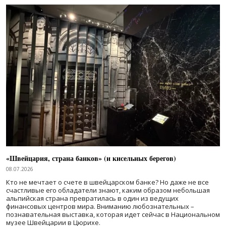
«Швейцария, страна банков» (и кисельных берегов)
08.07.2026
Кто не мечтает о счете в швейцарском банке? Но даже не все
счастливые его обладатели знают, каким образом небольшая
альпийская страна превратилась в один из ведущих
финансовых центров мира. Вниманию любознательных –
познавательная выставка, которая идет сейчас в Национальном
музее Швейцарии в Цюрихе.