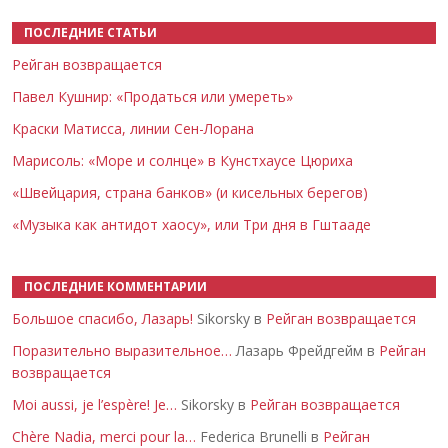
ПОСЛЕДНИЕ СТАТЬИ
Рейган возвращается
Павел Кушнир: «Продаться или умереть»
Краски Матисса, линии Сен-Лорана
Марисоль: «Море и солнце» в Кунстхаусе Цюриха
«Швейцария, страна банков» (и кисельных берегов)
«Музыка как антидот хаосу», или Три дня в Гштааде
ПОСЛЕДНИЕ КОММЕНТАРИИ
Большое спасибо, Лазарь!
Sikorsky в
Рейган возвращается
Поразительно выразительное…
Лазарь Фрейдгейм в
Рейган
возвращается
Moi aussi, je l’espère! Je…
Sikorsky в
Рейган возвращается
Chère Nadia, merci pour la…
Federica Brunelli в
Рейган