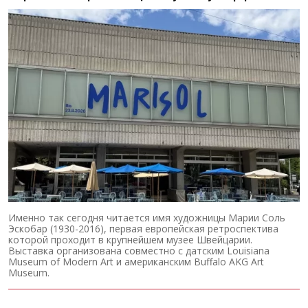
Именно так сегодня читается имя художницы Марии Соль
Эскобар (1930-2016), первая европейская ретроспектива
которой проходит в крупнейшем музее Швейцарии.
Выставка организована совместно с датским Louisiana
Museum of Modern Art и американским Buffalo AKG Art
Museum.