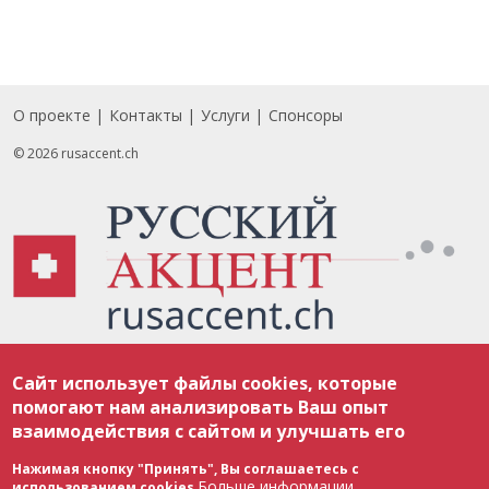
О проекте
Контакты
Услуги
Спонсоры
Footer
© 2026 rusaccent.ch
Все материалы, размещенные на веб-сайте rusaccent.ch, охраняются в
Сайт использует файлы cookies, которые
соответствии с законодательством Швейцарии об авторском праве и
международными соглашениями. Полное или частичное использование
помогают нам анализировать Ваш опыт
материалов возможно только с разрешения редакции. В случае полного
взаимодействия с сайтом и улучшать его
или частичного воспроизведения материалов сайта rusaccent.ch,
ОБЯЗАТЕЛЬНА АКТИВНАЯ ГИПЕРССЫЛКА на конкретный заимствованный
текст. Фотоизображения, размещенные редакцией rusaccent.ch, являются
Нажимая кнопку "Принять", Вы соглашаетесь с
ее исключительной собственностью. Полное или частичное
Больше информации
использованием cookies