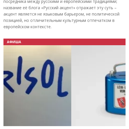
посредника между русскими и европейскими традициями;
название её блога «Русский акцент» отражает эту суть –
акцент является не языковым барьером, не политической
позицией, но отличительным культурным отпечатком в
европейском контексте.
АФИША
Назад
Вперёд