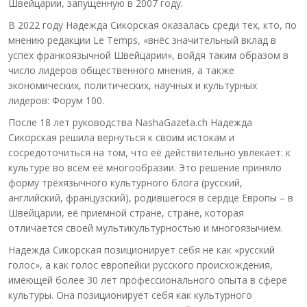
Швейцарии, запущенную в 2007 году.
В 2022 году Надежда Сикорская оказалась среди тех, кто, по
мнению редакции Le Temps, «внёс значительный вклад в
успех франкоязычной Швейцарии», войдя таким образом в
число лидеров общественного мнения, а также
экономических, политических, научных и культурных
лидеров: Форум 100.
После 18 лет руководства NashaGazeta.ch Надежда
Сикорская решила вернуться к своим истокам и
сосредоточиться на том, что её действительно увлекает: к
культуре во всём её многообразии. Это решение приняло
форму трёхязычного культурного блога (русский,
английский, французский), родившегося в сердце Европы – в
Швейцарии, её приёмной стране, стране, которая
отличается своей мультикультурностью и многоязычием.
Надежда Сикорская позиционирует себя не как «русский
голос», а как голос европейки русского происхождения,
имеющей более 30 лет профессионального опыта в сфере
культуры. Она позиционирует себя как культурного