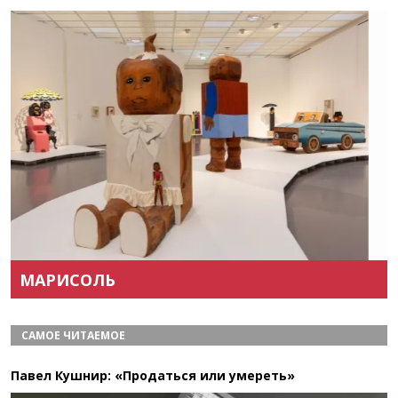
Назад
Вперёд
МАРИСОЛЬ
САМОЕ ЧИТАЕМОЕ
Павел Кушнир: «Продаться или умереть»