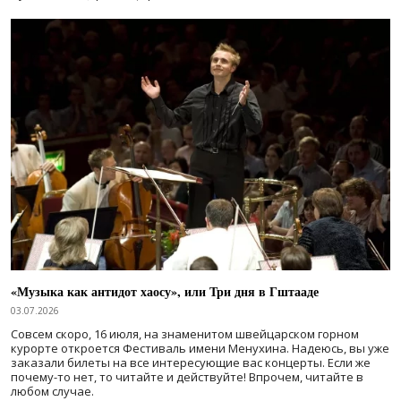
«Музыка как антидот хаосу», или Три дня в Гштааде
03.07.2026
Совсем скоро, 16 июля, на знаменитом швейцарском горном
курорте откроется Фестиваль имени Менухина. Надеюсь, вы уже
заказали билеты на все интересующие вас концерты. Если же
почему-то нет, то читайте и действуйте! Впрочем, читайте в
любом случае.