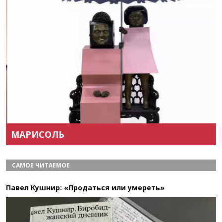
Назад
Вперёд
МАРИСОЛЬ
САМОЕ ЧИТАЕМОЕ
Павел Кушнир: «Продаться или умереть»