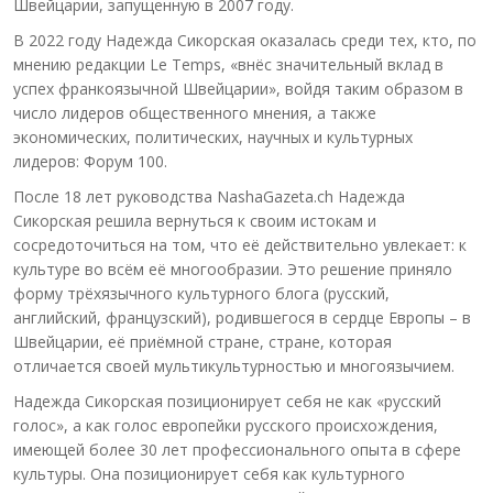
Швейцарии, запущенную в 2007 году.
В 2022 году Надежда Сикорская оказалась среди тех, кто, по
мнению редакции Le Temps, «внёс значительный вклад в
успех франкоязычной Швейцарии», войдя таким образом в
число лидеров общественного мнения, а также
экономических, политических, научных и культурных
лидеров: Форум 100.
После 18 лет руководства NashaGazeta.ch Надежда
Сикорская решила вернуться к своим истокам и
сосредоточиться на том, что её действительно увлекает: к
культуре во всём её многообразии. Это решение приняло
форму трёхязычного культурного блога (русский,
английский, французский), родившегося в сердце Европы – в
Швейцарии, её приёмной стране, стране, которая
отличается своей мультикультурностью и многоязычием.
Надежда Сикорская позиционирует себя не как «русский
голос», а как голос европейки русского происхождения,
имеющей более 30 лет профессионального опыта в сфере
культуры. Она позиционирует себя как культурного