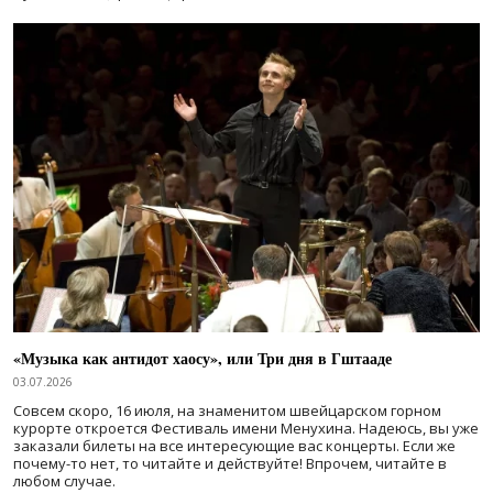
«Музыка как антидот хаосу», или Три дня в Гштааде
03.07.2026
Совсем скоро, 16 июля, на знаменитом швейцарском горном
курорте откроется Фестиваль имени Менухина. Надеюсь, вы уже
заказали билеты на все интересующие вас концерты. Если же
почему-то нет, то читайте и действуйте! Впрочем, читайте в
любом случае.