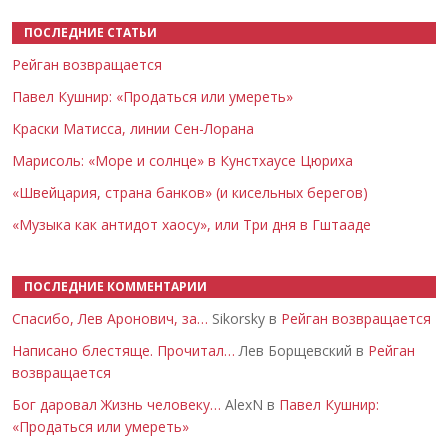
ПОСЛЕДНИЕ СТАТЬИ
Рейган возвращается
Павел Кушнир: «Продаться или умереть»
Краски Матисса, линии Сен-Лорана
Марисоль: «Море и солнце» в Кунстхаусе Цюриха
«Швейцария, страна банков» (и кисельных берегов)
«Музыка как антидот хаосу», или Три дня в Гштааде
ПОСЛЕДНИЕ КОММЕНТАРИИ
Спасибо, Лев Аронович, за…
Sikorsky в
Рейган возвращается
Написано блестяще. Прочитал…
Лев Борщевский в
Рейган
возвращается
Бог даровал Жизнь человеку…
AlexN в
Павел Кушнир:
«Продаться или умереть»