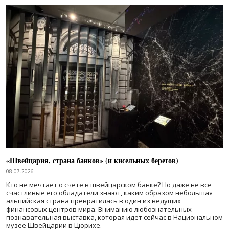
«Швейцария, страна банков» (и кисельных берегов)
08.07.2026
Кто не мечтает о счете в швейцарском банке? Но даже не все
счастливые его обладатели знают, каким образом небольшая
альпийская страна превратилась в один из ведущих
финансовых центров мира. Вниманию любознательных –
познавательная выставка, которая идет сейчас в Национальном
музее Швейцарии в Цюрихе.