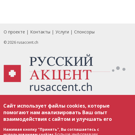
О проекте
Контакты
Услуги
Спонсоры
Footer
© 2026 rusaccent.ch
Все материалы, размещенные на веб-сайте rusaccent.ch, охраняются в
Сайт использует файлы cookies, которые
соответствии с законодательством Швейцарии об авторском праве и
международными соглашениями. Полное или частичное использование
помогают нам анализировать Ваш опыт
материалов возможно только с разрешения редакции. В случае полного
взаимодействия с сайтом и улучшать его
или частичного воспроизведения материалов сайта rusaccent.ch,
ОБЯЗАТЕЛЬНА АКТИВНАЯ ГИПЕРССЫЛКА на конкретный заимствованный
текст. Фотоизображения, размещенные редакцией rusaccent.ch, являются
Нажимая кнопку "Принять", Вы соглашаетесь с
ее исключительной собственностью. Полное или частичное
Больше информации
использованием cookies