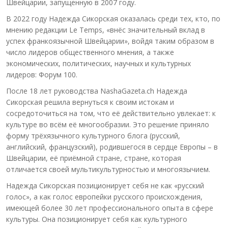
Швейцарии, запущенную в 2007 году.
В 2022 году Надежда Сикорская оказалась среди тех, кто, по
мнению редакции Le Temps, «внёс значительный вклад в
успех франкоязычной Швейцарии», войдя таким образом в
число лидеров общественного мнения, а также
экономических, политических, научных и культурных
лидеров: Форум 100.
После 18 лет руководства NashaGazeta.ch Надежда
Сикорская решила вернуться к своим истокам и
сосредоточиться на том, что её действительно увлекает: к
культуре во всём её многообразии. Это решение приняло
форму трёхязычного культурного блога (русский,
английский, французский), родившегося в сердце Европы – в
Швейцарии, её приёмной стране, стране, которая
отличается своей мультикультурностью и многоязычием.
Надежда Сикорская позиционирует себя не как «русский
голос», а как голос европейки русского происхождения,
имеющей более 30 лет профессионального опыта в сфере
культуры. Она позиционирует себя как культурного