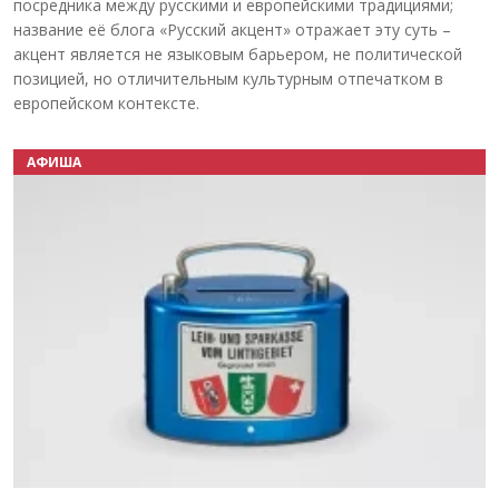
посредника между русскими и европейскими традициями;
название её блога «Русский акцент» отражает эту суть –
акцент является не языковым барьером, не политической
позицией, но отличительным культурным отпечатком в
европейском контексте.
АФИША
Назад
Вперёд