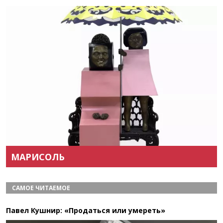
Назад
Вперёд
МАРИСОЛЬ
САМОЕ ЧИТАЕМОЕ
Павел Кушнир: «Продаться или умереть»