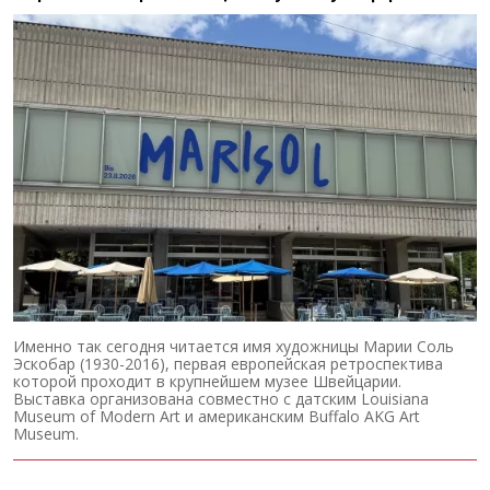
Именно так сегодня читается имя художницы Марии Соль
Эскобар (1930-2016), первая европейская ретроспектива
которой проходит в крупнейшем музее Швейцарии.
Выставка организована совместно с датским Louisiana
Museum of Modern Art и американским Buffalo AKG Art
Museum.