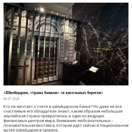
«Швейцария, страна банков» (и кисельных берегов)
08.07.2026
Кто не мечтает о счете в швейцарском банке? Но даже не все
счастливые его обладатели знают, каким образом небольшая
альпийская страна превратилась в один из ведущих
финансовых центров мира. Вниманию любознательных –
познавательная выставка, которая идет сейчас в Национальном
музее Швейцарии в Цюрихе.