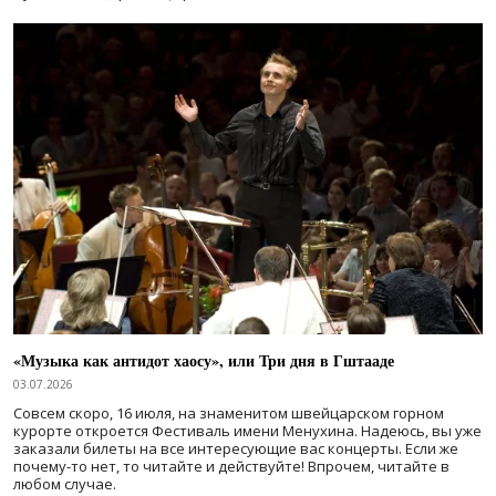
«Музыка как антидот хаосу», или Три дня в Гштааде
03.07.2026
Совсем скоро, 16 июля, на знаменитом швейцарском горном
курорте откроется Фестиваль имени Менухина. Надеюсь, вы уже
заказали билеты на все интересующие вас концерты. Если же
почему-то нет, то читайте и действуйте! Впрочем, читайте в
любом случае.