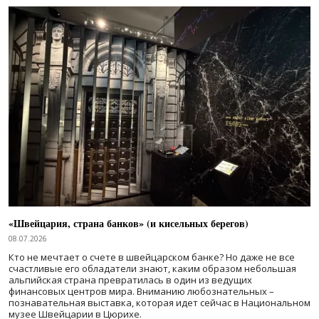
«Швейцария, страна банков» (и кисельных берегов)
08.07.2026
Кто не мечтает о счете в швейцарском банке? Но даже не все
счастливые его обладатели знают, каким образом небольшая
альпийская страна превратилась в один из ведущих
финансовых центров мира. Вниманию любознательных –
познавательная выставка, которая идет сейчас в Национальном
музее Швейцарии в Цюрихе.