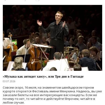
«Музыка как антидот хаосу», или Три дня в Гштааде
03.07.2026
Совсем скоро, 16 июля, на знаменитом швейцарском горном
курорте откроется Фестиваль имени Менухина. Надеюсь, вы уже
заказали билеты на все интересующие вас концерты. Если же
почему-то нет, то читайте и действуйте! Впрочем, читайте в
любом случае.