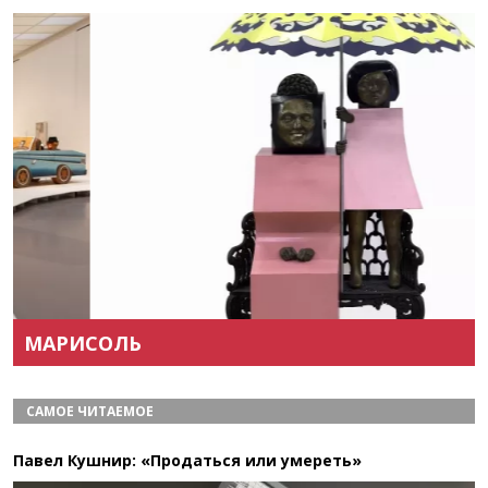
Назад
Вперёд
МАРИСОЛЬ
САМОЕ ЧИТАЕМОЕ
Павел Кушнир: «Продаться или умереть»