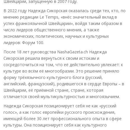
Швейцарии, запущенную в 2007 году.
В 2022 году Надежда Сикорская оказалась среди тех, кто, по
мнению редакции Le Temps, «внёс значительный вклад в
успех франкоязычной Швейцарии», войдя таким образом в
число лидеров общественного мнения, а также
экономических, политических, научных и культурных
лидеров: Форум 100.
После 18 лет руководства NashaGazeta.ch Надежда
Сикорская решила вернуться к своим истокам и
сосредоточиться на том, что её действительно увлекает: к
культуре во всём её многообразии. Это решение приняло
форму трёхязычного культурного блога (русский,
английский, французский), родившегося в сердце Европы – в
Швейцарии, её приёмной стране, стране, которая
отличается своей мультикультурностью и многоязычием.
Надежда Сикорская позиционирует себя не как «русский
голос», а как голос европейки русского происхождения,
имеющей более 30 лет профессионального опыта в сфере
культуры. Она позиционирует себя как культурного