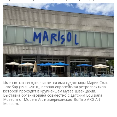
Именно так сегодня читается имя художницы Марии Соль
Эскобар (1930-2016), первая европейская ретроспектива
которой проходит в крупнейшем музее Швейцарии.
Выставка организована совместно с датским Louisiana
Museum of Modern Art и американским Buffalo AKG Art
Museum.