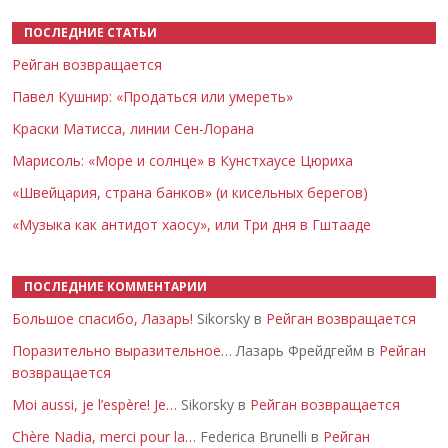
ПОСЛЕДНИЕ СТАТЬИ
Рейган возвращается
Павел Кушнир: «Продаться или умереть»
Краски Матисса, линии Сен-Лорана
Марисоль: «Море и солнце» в Кунстхаусе Цюриха
«Швейцария, страна банков» (и кисельных берегов)
«Музыка как антидот хаосу», или Три дня в Гштааде
ПОСЛЕДНИЕ КОММЕНТАРИИ
Большое спасибо, Лазарь!
Sikorsky в
Рейган возвращается
Поразительно выразительное…
Лазарь Фрейдгейм в
Рейган
возвращается
Moi aussi, je l’espère! Je…
Sikorsky в
Рейган возвращается
Chère Nadia, merci pour la…
Federica Brunelli в
Рейган