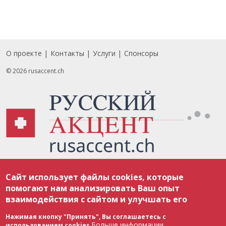
О проекте
Контакты
Услуги
Спонсоры
Footer
© 2026 rusaccent.ch
Все материалы, размещенные на веб-сайте rusaccent.ch, охраняются в
Сайт использует файлы cookies, которые
соответствии с законодательством Швейцарии об авторском праве и
международными соглашениями. Полное или частичное использование
помогают нам анализировать Ваш опыт
материалов возможно только с разрешения редакции. В случае полного
взаимодействия с сайтом и улучшать его
или частичного воспроизведения материалов сайта rusaccent.ch,
ОБЯЗАТЕЛЬНА АКТИВНАЯ ГИПЕРССЫЛКА на конкретный заимствованный
текст. Фотоизображения, размещенные редакцией rusaccent.ch, являются
Нажимая кнопку "Принять", Вы соглашаетесь с
ее исключительной собственностью. Полное или частичное
Больше информации
использованием cookies