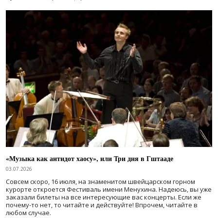
«Музыка как антидот хаосу», или Три дня в Гштааде
03.07.2026
Совсем скоро, 16 июля, на знаменитом швейцарском горном
курорте откроется Фестиваль имени Менухина. Надеюсь, вы уже
заказали билеты на все интересующие вас концерты. Если же
почему-то нет, то читайте и действуйте! Впрочем, читайте в
любом случае.