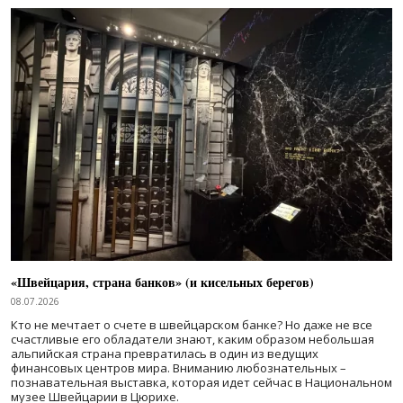
«Швейцария, страна банков» (и кисельных берегов)
08.07.2026
Кто не мечтает о счете в швейцарском банке? Но даже не все
счастливые его обладатели знают, каким образом небольшая
альпийская страна превратилась в один из ведущих
финансовых центров мира. Вниманию любознательных –
познавательная выставка, которая идет сейчас в Национальном
музее Швейцарии в Цюрихе.