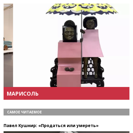
Назад
Вперёд
МАРИСОЛЬ
САМОЕ ЧИТАЕМОЕ
Павел Кушнир: «Продаться или умереть»