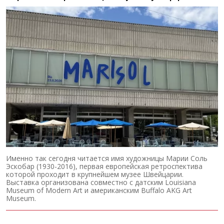
Именно так сегодня читается имя художницы Марии Соль
Эскобар (1930-2016), первая европейская ретроспектива
которой проходит в крупнейшем музее Швейцарии.
Выставка организована совместно с датским Louisiana
Museum of Modern Art и американским Buffalo AKG Art
Museum.