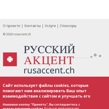
О проекте
Контакты
Услуги
Спонсоры
Footer
© 2026 rusaccent.ch
Все материалы, размещенные на веб-сайте rusaccent.ch, охраняются в
Сайт использует файлы cookies, которые
соответствии с законодательством Швейцарии об авторском праве и
международными соглашениями. Полное или частичное использование
помогают нам анализировать Ваш опыт
материалов возможно только с разрешения редакции. В случае полного
взаимодействия с сайтом и улучшать его
или частичного воспроизведения материалов сайта rusaccent.ch,
ОБЯЗАТЕЛЬНА АКТИВНАЯ ГИПЕРССЫЛКА на конкретный заимствованный
текст. Фотоизображения, размещенные редакцией rusaccent.ch, являются
Нажимая кнопку "Принять", Вы соглашаетесь с
ее исключительной собственностью. Полное или частичное
Больше информации
использованием cookies