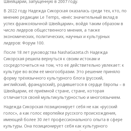
Швейцарии, запущенную в 2007 году.
В 2022 году Надежда Сикорская оказалась среди тех, кто, по
мнению редакции Le Temps, «внёс значительный вклад в
успех франкоязычной Швейцарии», войдя таким образом в
число лидеров общественного мнения, а также
экономических, политических, научных и культурных
лидеров: Форум 100.
После 18 лет руководства NashaGazeta.ch Надежда
Сикорская решила вернуться к своим истокам и
сосредоточиться на том, что её действительно увлекает: к
культуре во всём её многообразии. Это решение приняло
форму трёхязычного культурного блога (русский,
английский, французский), родившегося в сердце Европы – в
Швейцарии, её приёмной стране, стране, которая
отличается своей мультикультурностью и многоязычием.
Надежда Сикорская позиционирует себя не как «русский
голос», а как голос европейки русского происхождения,
имеющей более 30 лет профессионального опыта в сфере
культуры. Она позиционирует себя как культурного