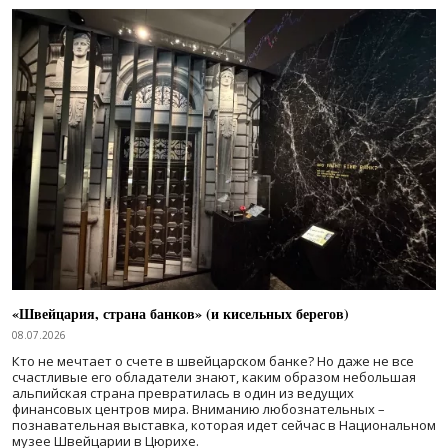
«Швейцария, страна банков» (и кисельных берегов)
08.07.2026
Кто не мечтает о счете в швейцарском банке? Но даже не все
счастливые его обладатели знают, каким образом небольшая
альпийская страна превратилась в один из ведущих
финансовых центров мира. Вниманию любознательных –
познавательная выставка, которая идет сейчас в Национальном
музее Швейцарии в Цюрихе.