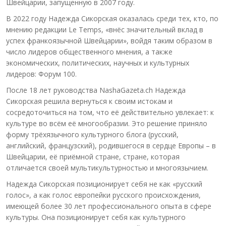
Швейцарии, запущенную в 2007 году.
В 2022 году Надежда Сикорская оказалась среди тех, кто, по
мнению редакции Le Temps, «внёс значительный вклад в
успех франкоязычной Швейцарии», войдя таким образом в
число лидеров общественного мнения, а также
экономических, политических, научных и культурных
лидеров: Форум 100.
После 18 лет руководства NashaGazeta.ch Надежда
Сикорская решила вернуться к своим истокам и
сосредоточиться на том, что её действительно увлекает: к
культуре во всём её многообразии. Это решение приняло
форму трёхязычного культурного блога (русский,
английский, французский), родившегося в сердце Европы – в
Швейцарии, её приёмной стране, стране, которая
отличается своей мультикультурностью и многоязычием.
Надежда Сикорская позиционирует себя не как «русский
голос», а как голос европейки русского происхождения,
имеющей более 30 лет профессионального опыта в сфере
культуры. Она позиционирует себя как культурного