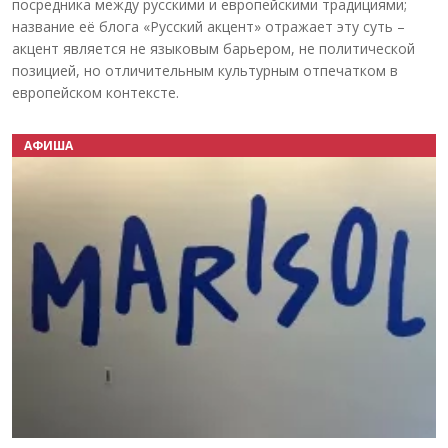
посредника между русскими и европейскими традициями;
название её блога «Русский акцент» отражает эту суть –
акцент является не языковым барьером, не политической
позицией, но отличительным культурным отпечатком в
европейском контексте.
АФИША
Назад
Вперёд