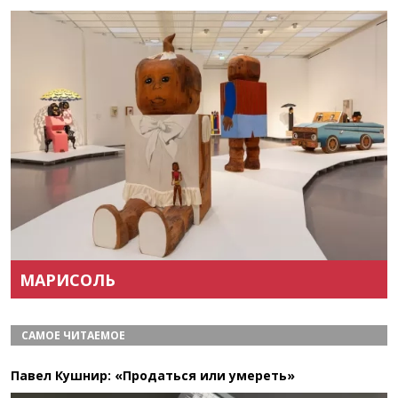
Назад
Вперёд
МАРИСОЛЬ
САМОЕ ЧИТАЕМОЕ
Павел Кушнир: «Продаться или умереть»