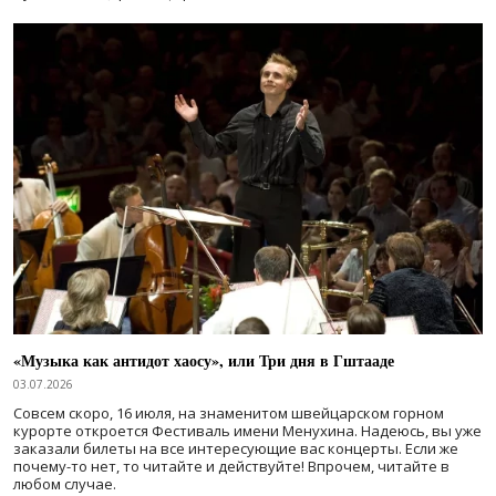
«Музыка как антидот хаосу», или Три дня в Гштааде
03.07.2026
Совсем скоро, 16 июля, на знаменитом швейцарском горном
курорте откроется Фестиваль имени Менухина. Надеюсь, вы уже
заказали билеты на все интересующие вас концерты. Если же
почему-то нет, то читайте и действуйте! Впрочем, читайте в
любом случае.