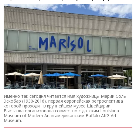
Именно так сегодня читается имя художницы Марии Соль
Эскобар (1930-2016), первая европейская ретроспектива
которой проходит в крупнейшем музее Швейцарии.
Выставка организована совместно с датским Louisiana
Museum of Modern Art и американским Buffalo AKG Art
Museum.