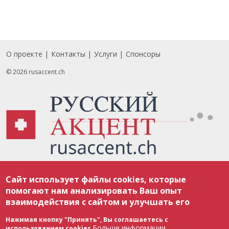
О проекте
Контакты
Услуги
Спонсоры
Footer
© 2026 rusaccent.ch
Все материалы, размещенные на веб-сайте rusaccent.ch, охраняются в
Сайт использует файлы cookies, которые
соответствии с законодательством Швейцарии об авторском праве и
международными соглашениями. Полное или частичное использование
помогают нам анализировать Ваш опыт
материалов возможно только с разрешения редакции. В случае полного
взаимодействия с сайтом и улучшать его
или частичного воспроизведения материалов сайта rusaccent.ch,
ОБЯЗАТЕЛЬНА АКТИВНАЯ ГИПЕРССЫЛКА на конкретный заимствованный
текст. Фотоизображения, размещенные редакцией rusaccent.ch, являются
Нажимая кнопку "Принять", Вы соглашаетесь с
ее исключительной собственностью. Полное или частичное
Больше информации
использованием cookies