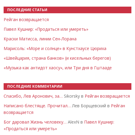
ПОСЛЕДНИЕ СТАТЬИ
Рейган возвращается
Павел Кушнир: «Продаться или умереть»
Краски Матисса, линии Сен-Лорана
Марисоль: «Море и солнце» в Кунстхаусе Цюриха
«Швейцария, страна банков» (и кисельных берегов)
«Музыка как антидот хаосу», или Три дня в Гштааде
ПОСЛЕДНИЕ КОММЕНТАРИИ
Спасибо, Лев Аронович, за…
Sikorsky в
Рейган возвращается
Написано блестяще. Прочитал…
Лев Борщевский в
Рейган
возвращается
Бог даровал Жизнь человеку…
AlexN в
Павел Кушнир:
«Продаться или умереть»