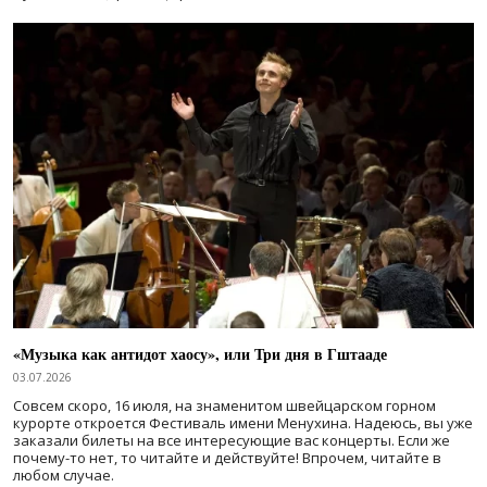
«Музыка как антидот хаосу», или Три дня в Гштааде
03.07.2026
Совсем скоро, 16 июля, на знаменитом швейцарском горном
курорте откроется Фестиваль имени Менухина. Надеюсь, вы уже
заказали билеты на все интересующие вас концерты. Если же
почему-то нет, то читайте и действуйте! Впрочем, читайте в
любом случае.