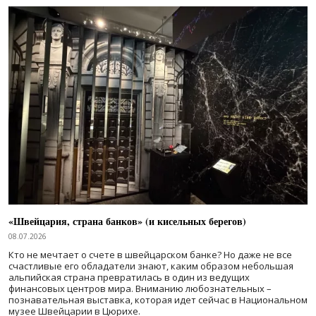
«Швейцария, страна банков» (и кисельных берегов)
08.07.2026
Кто не мечтает о счете в швейцарском банке? Но даже не все
счастливые его обладатели знают, каким образом небольшая
альпийская страна превратилась в один из ведущих
финансовых центров мира. Вниманию любознательных –
познавательная выставка, которая идет сейчас в Национальном
музее Швейцарии в Цюрихе.