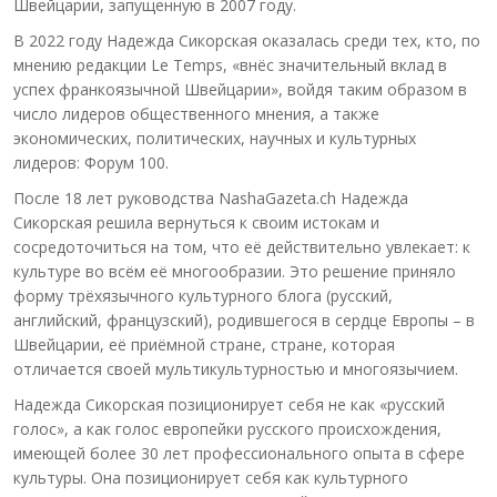
Швейцарии, запущенную в 2007 году.
В 2022 году Надежда Сикорская оказалась среди тех, кто, по
мнению редакции Le Temps, «внёс значительный вклад в
успех франкоязычной Швейцарии», войдя таким образом в
число лидеров общественного мнения, а также
экономических, политических, научных и культурных
лидеров: Форум 100.
После 18 лет руководства NashaGazeta.ch Надежда
Сикорская решила вернуться к своим истокам и
сосредоточиться на том, что её действительно увлекает: к
культуре во всём её многообразии. Это решение приняло
форму трёхязычного культурного блога (русский,
английский, французский), родившегося в сердце Европы – в
Швейцарии, её приёмной стране, стране, которая
отличается своей мультикультурностью и многоязычием.
Надежда Сикорская позиционирует себя не как «русский
голос», а как голос европейки русского происхождения,
имеющей более 30 лет профессионального опыта в сфере
культуры. Она позиционирует себя как культурного