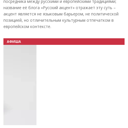
посредника между русскими и европейскими традициями;
название её блога «Русский акцент» отражает эту суть –
акцент является не языковым барьером, не политической
позицией, но отличительным культурным отпечатком в
европейском контексте.
АФИША
Назад
Вперёд