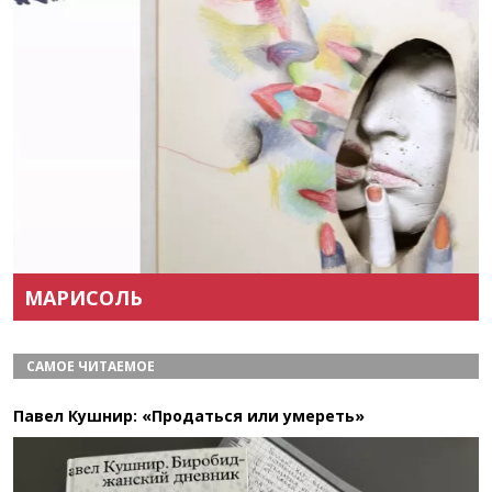
Назад
Вперёд
МАРИСОЛЬ
САМОЕ ЧИТАЕМОЕ
Павел Кушнир: «Продаться или умереть»