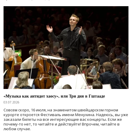
«Музыка как антидот хаосу», или Три дня в Гштааде
03.07.2026
Совсем скоро, 16 июля, на знаменитом швейцарском горном
курорте откроется Фестиваль имени Менухина. Надеюсь, вы уже
заказали билеты на все интересующие вас концерты. Если же
почему-то нет, то читайте и действуйте! Впрочем, читайте в
любом случае.