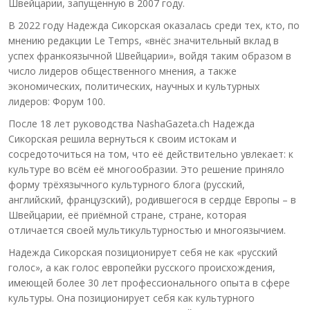
Швейцарии, запущенную в 2007 году.
В 2022 году Надежда Сикорская оказалась среди тех, кто, по
мнению редакции Le Temps, «внёс значительный вклад в
успех франкоязычной Швейцарии», войдя таким образом в
число лидеров общественного мнения, а также
экономических, политических, научных и культурных
лидеров: Форум 100.
После 18 лет руководства NashaGazeta.ch Надежда
Сикорская решила вернуться к своим истокам и
сосредоточиться на том, что её действительно увлекает: к
культуре во всём её многообразии. Это решение приняло
форму трёхязычного культурного блога (русский,
английский, французский), родившегося в сердце Европы – в
Швейцарии, её приёмной стране, стране, которая
отличается своей мультикультурностью и многоязычием.
Надежда Сикорская позиционирует себя не как «русский
голос», а как голос европейки русского происхождения,
имеющей более 30 лет профессионального опыта в сфере
культуры. Она позиционирует себя как культурного