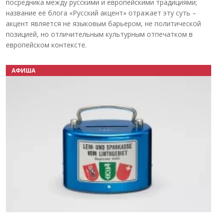
посредника между русскими и европейскими традициями;
название её блога «Русский акцент» отражает эту суть –
акцент является не языковым барьером, не политической
позицией, но отличительным культурным отпечатком в
европейском контексте.
АФИША
Назад
Вперёд