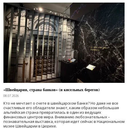
«Швейцария, страна банков» (и кисельных берегов)
08.07.2026
Кто не мечтает о счете в швейцарском банке? Но даже не все
счастливые его обладатели знают, каким образом небольшая
альпийская страна превратилась в один из ведущих
финансовых центров мира. Вниманию любознательных –
познавательная выставка, которая идет сейчас в Национальном
музее Швейцарии в Цюрихе.