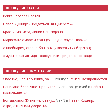
ПОСЛЕДНИЕ СТАТЬИ
Рейган возвращается
Павел Кушнир: «Продаться или умереть»
Краски Матисса, линии Сен-Лорана
Марисоль: «Море и солнце» в Кунстхаусе Цюриха
«Швейцария, страна банков» (и кисельных берегов)
«Музыка как антидот хаосу», или Три дня в Гштааде
ПОСЛЕДНИЕ КОММЕНТАРИИ
Спасибо, Лев Аронович, за…
Sikorsky в
Рейган возвращается
Написано блестяще. Прочитал…
Лев Борщевский в
Рейган
возвращается
Бог даровал Жизнь человеку…
AlexN в
Павел Кушнир:
«Продаться или умереть»