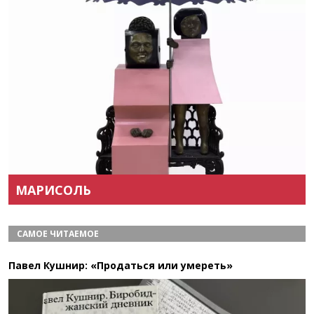
Назад
Вперёд
МАРИСОЛЬ
САМОЕ ЧИТАЕМОЕ
Павел Кушнир: «Продаться или умереть»