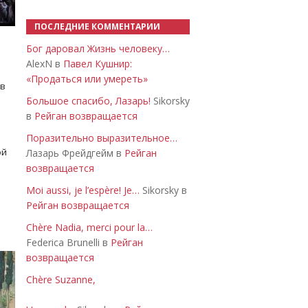
ПОСЛЕДНИЕ КОММЕНТАРИИ
Бог даровал Жизнь человеку…
AlexN в
Павел Кушнир:
«Продаться или умереть»
 в
Большое спасибо, Лазарь!
Sikorsky
в
Рейган возвращается
Поразительно выразительное…
ой
Лазарь Фрейдгейм в
Рейган
возвращается
Moi aussi, je l’espère! Je…
Sikorsky в
Рейган возвращается
Chère Nadia, merci pour la…
Federica Brunelli в
Рейган
возвращается
Chère Suzanne,