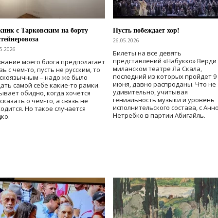
ник с Тарковским на борту
Пусть побеждает хор!
тейнеровоза
26.05.2026
5.2026
Билеты на все девять
представлений «Набукко» Верди
вание моего блога предполагает
миланском театре Ла Скала,
зь с чем-то, пусть не русским, то
последний из которых пройдет 9
скоязычным – надо же было
июня, давно распроданы. Что не
ать самой себе какие-то рамки.
удивительно, учитывая
ывает обидно, когда хочется
гениальность музыки и уровень
сказать о чем-то, а связь не
исполнительского состава, с Анн
одится. Но такое случается
Нетребко в партии Абигайль.
ко.