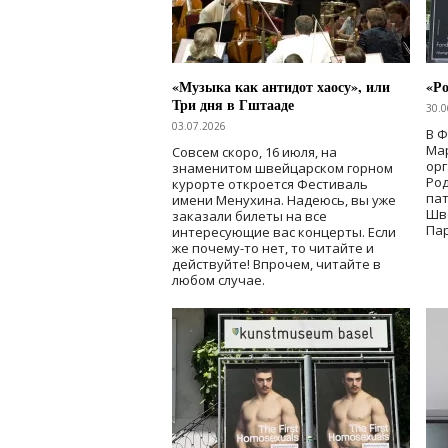
«Музыка как антидот хаосу», или
«Ро
Три дня в Гштааде
30.0
03.07.2026
В 
Мар
Совсем скоро, 16 июля, на
ор
знаменитом швейцарском горном
Ро
курорте откроется Фестиваль
па
имени Менухина. Надеюсь, вы уже
Шв
заказали билеты на все
Пар
интересующие вас концерты. Если
же почему-то нет, то читайте и
действуйте! Впрочем, читайте в
любом случае.