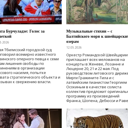
та Бурчуладзе: Голос за
Музыкальные стихии – с
шеткой
Балтийского моря к швейцарски
озерам
5.2026
12.05.2026
ая Тбилисский городской суд
говорил всемирно известного
Оркестр Романдской Швейцарии
зинского оперного певца к семи
приглашает всех меломанов на
дам лишения свободы
по
концерты в Женеве, Лозанне и
винениям в организации
Люцерне 20, 21 и 22 мая. Под
сового насилия, попытке
руководством литовского дириж
вата стратегического объекта и
Мирги Гражините-Тила и с
зывах к свержению власти
.
латвийским пианистом Георгием
Осокиным в качестве солиста
коллектив предложит оригиналь
программу из произведений
Франка, Шопена, Дебюсси и Раве