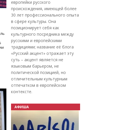
европейки русского
происхождения, имеющей более
30 лет профессионального опыта
в сфере культуры. Она
позиционирует себя как
оль
культурного посредника между
русскими и европейскими
s
традициями; название её блога
дии
«Русский акцент» отражает эту
суть – акцент является не
языковым барьером, не
политической позицией, но
отличительным культурным
отпечатком в европейском
контексте.
АФИША