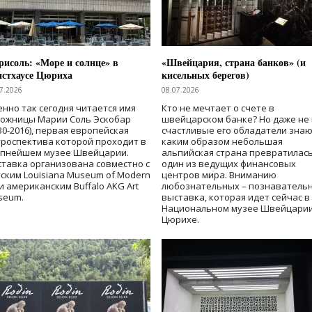
исоль: «Море и солнце» в
«Швейцария, страна банков» (и
нстхаусе Цюриха
кисельных берегов)
7.2026
08.07.2026
нно так сегодня читается имя
Кто не мечтает о счете в
дожницы Марии Соль Эскобар
швейцарском банке? Но даже не 
30-2016), первая европейская
счастливые его обладатели знаю
роспектива которой проходит в
каким образом небольшая
упнейшем музее Швейцарии.
альпийская страна превратилась
тавка организована совместно с
один из ведущих финансовых
ским Louisiana Museum of Modern
центров мира. Вниманию
 и американским Buffalo AKG Art
любознательных – познаватель
seum.
выставка, которая идет сейчас в
Национальном музее Швейцарии
Цюрихе.