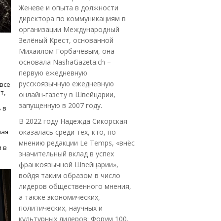
Женеве и опыта в должности
директора по коммуникациям в
организации Международный
Зелёный Крест, основанной
Михаилом Горбачёвым, она
основала NashaGazeta.ch –
первую ежедневную
русскоязычную ежедневную
все
т,
онлайн-газету в Швейцарии,
запущенную в 2007 году.
 в
В 2022 году Надежда Сикорская
ная
оказалась среди тех, кто, по
мнению редакции Le Temps, «внёс
 в
значительный вклад в успех
франкоязычной Швейцарии»,
войдя таким образом в число
лидеров общественного мнения,
а также экономических,
политических, научных и
культурных лидеров: Форум 100.