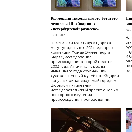
Коллекция некогда самого богатого
Пик
человека Швейцарии в
кон
«петербургской развеске»
28.0
02.06.2026
Наз
свя
Посетители Кунстхауса Цюриха
рус
могут увидеть все 205 шедевров
зад
коллекции Фонда Эмиля Георга
И б
Бюрле, исследование
рас
происхождения которой ведется с
нах
2002 года. А начиная с весны
ред
нынешнего года крупнейший
художественный музей Швейцарии
запустил финансируемый городом
Цюрихом пятилетний
исследовательский проект с целью
повторного изучения
происхождения произведений.