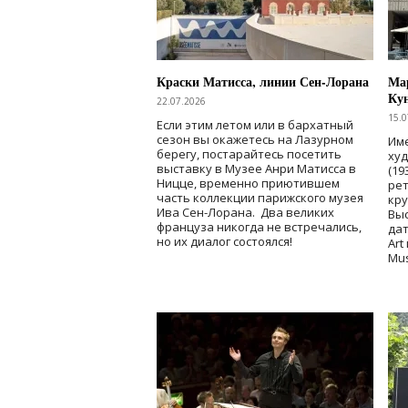
Краски Матисса, линии Сен-Лорана
Мар
Ку
22.07.2026
15.0
Если этим летом или в бархатный
сезон вы окажетесь на Лазурном
Име
берегу, постарайтесь посетить
ху
выставку в Музее Анри Матисса в
(19
Ницце, временно приютившем
рет
часть коллекции парижского музея
кр
Ива Сен-Лорана. Два великих
Выс
француза никогда не встречались,
дат
но их диалог состоялся!
Art
Mu