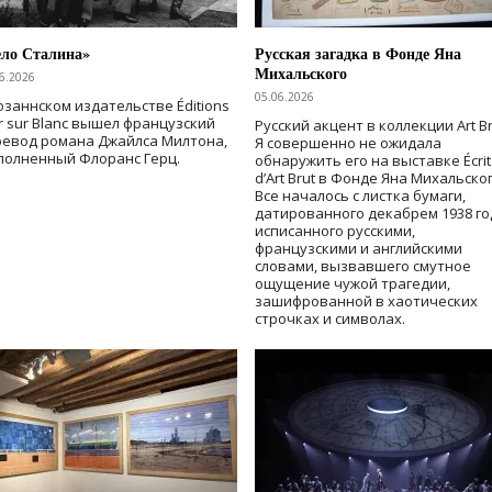
ело Сталина»
Русская загадка в Фонде Яна
Михальского
6.2026
05.06.2026
озаннском издательстве Éditions
r sur Blanc вышел французский
Русский акцент в коллекции Art Br
ревод романа Джайлса Милтона,
Я совершенно не ожидала
полненный Флоранс Герц.
обнаружить его на выставке Écrit
d’Art Brut в Фонде Яна Михальског
Все началось с листка бумаги,
датированного декабрем 1938 го
исписанного русскими,
французскими и английскими
словами, вызвавшего смутное
ощущение чужой трагедии,
зашифрованной в хаотических
строчках и символах.