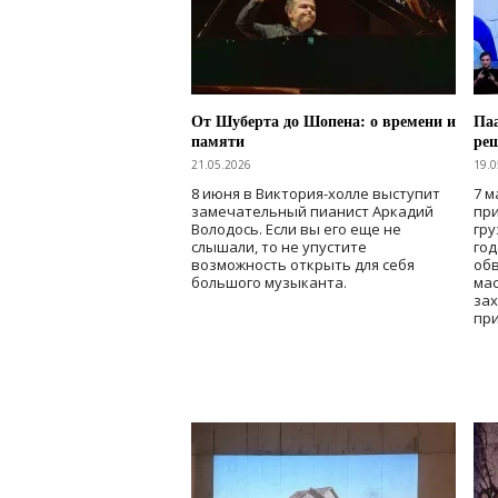
От Шуберта до Шопена: о времени и
Паа
памяти
ре
21.05.2026
19.0
8 июня в Виктория-холле выступит
7 м
замечательный пианист Аркадий
при
Володось. Если вы его еще не
гру
слышали, то не упустите
го
возможность открыть для себя
об
большого музыканта.
мас
зах
при