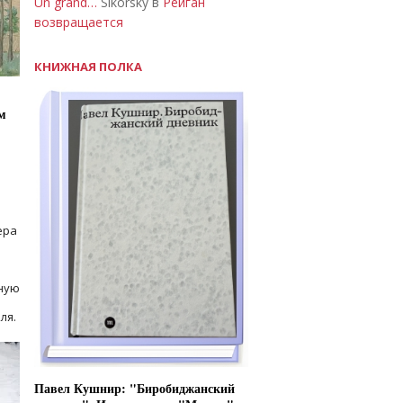
Un grand…
Sikorsky в
Рейган
возвращается
КНИЖНАЯ ПОЛКА
м
ера
ную
ля.
Павел Кушнир: "Биробиджанский