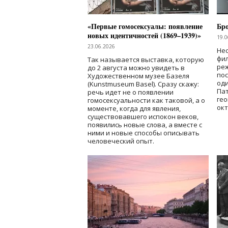
«Первые гомосексуалы: появление
Бр
новых идентичностей (1869–1939)»
19.0
23.06.2026
Нес
фи
Так называется выставка, которую
реж
до 2 августа можно увидеть в
по
Художественном музее Базеля
од
(Kunstmuseum Basel). Сразу скажу:
Пат
речь идет не о появлении
гео
гомосексуальности как таковой, а о
окт
моменте, когда для явления,
существовавшего испокон веков,
появились новые слова, а вместе с
ними и новые способы описывать
человеческий опыт.