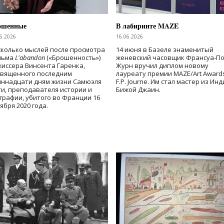
ошенные
В лабиринте MAZE
6.2026
16.06.2026
колько мыслей после просмотра
14 июня в Базеле знаменитый
льма
L'abandon
(«Брошенность»)
женевский часовщик Франсуа-П
иссера Винсента Гаренка,
Журн вручил диплом новому
священного последним
лауреату премии MAZE/Art Award
иннадцати дням жизни Самюэля
F.P. Journe. Им стал мастер из Ин
и, преподавателя истории и
Бижой Джаин.
графии, убитого во Франции 16
ября 2020 года.