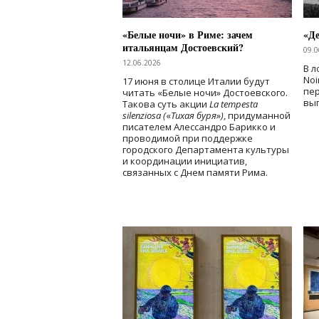
«Белые ночи» в Риме: зачем
«Д
итальянцам Достоевский?
09.0
12.06.2026
В л
Noi
17 июня в столице Италии будут
пе
читать «Белые ночи» Достоевского.
вы
Такова суть акции
La tempesta
silenziosa (
«
Тихая буря
»
)
, придуманной
писателем Алессандро Барикко и
проводимой при поддержке
городского Департамента культуры
и координации инициатив,
связанных с Днем памяти Рима.