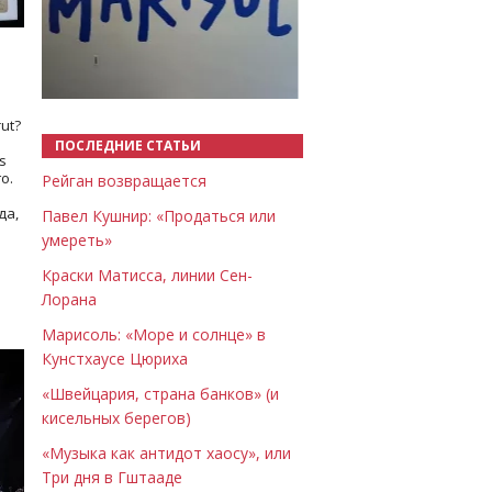
Назад
Вперёд
ut?
ПОСЛЕДНИЕ СТАТЬИ
s
о.
Рейган возвращается
да,
Павел Кушнир: «Продаться или
умереть»
Краски Матисса, линии Сен-
Лорана
Марисоль: «Море и солнце» в
Кунстхаусе Цюриха
«Швейцария, страна банков» (и
кисельных берегов)
«Музыка как антидот хаосу», или
Три дня в Гштааде