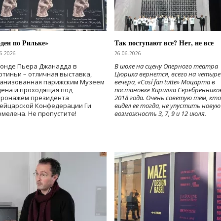
ден по Рильке»
Так поступают все? Нет, не все
6.2026
26.06.2026
Фонде Пьера Джанадда в
В июле на сцену Оперного театра
тиньи – отличная выставка,
Цюриха вернется, всего на четыре
ганизованная парижским Музеем
вечера, «Cosí fan tutte» Моцарта в
дена и проходящая под
постановке Кирилла Серебреннико
тронажем президента
2018 года. Очень советую тем, кто
ейцарской Конфедерации Ги
видел ее тогда, не упустить новую
мелена. Не пропустите!
возможность 3, 7, 9 и 12 июля.