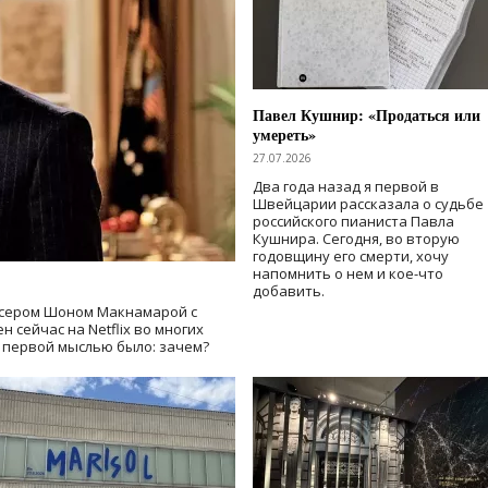
Павел Кушнир: «Продаться или
умереть»
27.07.2026
Два года назад я первой в
Швейцарии рассказала о судьбе
российского пианиста Павла
Кушнира. Сегодня, во вторую
годовщину его смерти, хочу
напомнить о нем и кое-что
добавить.
сером Шоном Макнамарой с
 сейчас на Netflix во многих
й первой мыслью было: зачем?