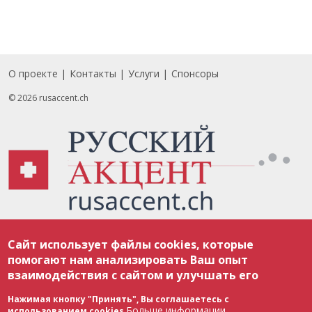
О проекте
Контакты
Услуги
Спонсоры
Footer
© 2026 rusaccent.ch
Все материалы, размещенные на веб-сайте rusaccent.ch, охраняются в
Сайт использует файлы cookies, которые
соответствии с законодательством Швейцарии об авторском праве и
международными соглашениями. Полное или частичное использование
помогают нам анализировать Ваш опыт
материалов возможно только с разрешения редакции. В случае полного
взаимодействия с сайтом и улучшать его
или частичного воспроизведения материалов сайта rusaccent.ch,
ОБЯЗАТЕЛЬНА АКТИВНАЯ ГИПЕРССЫЛКА на конкретный заимствованный
текст. Фотоизображения, размещенные редакцией rusaccent.ch, являются
Нажимая кнопку "Принять", Вы соглашаетесь с
ее исключительной собственностью. Полное или частичное
Больше информации
использованием cookies