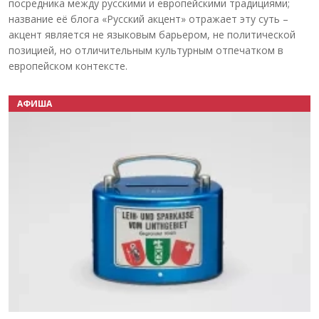
посредника между русскими и европейскими традициями;
название её блога «Русский акцент» отражает эту суть –
акцент является не языковым барьером, не политической
позицией, но отличительным культурным отпечатком в
европейском контексте.
АФИША
Назад
Вперёд