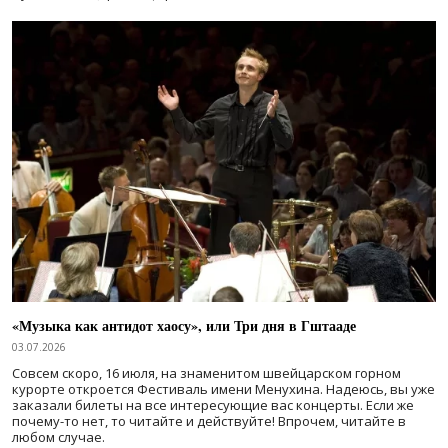
«Музыка как антидот хаосу», или Три дня в Гштааде
03.07.2026
Совсем скоро, 16 июля, на знаменитом швейцарском горном
курорте откроется Фестиваль имени Менухина. Надеюсь, вы уже
заказали билеты на все интересующие вас концерты. Если же
почему-то нет, то читайте и действуйте! Впрочем, читайте в
любом случае.