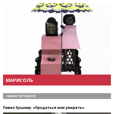
Назад
Вперёд
МАРИСОЛЬ
САМОЕ ЧИТАЕМОЕ
Павел Кушнир: «Продаться или умереть»