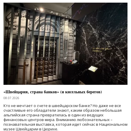
«Швейцария, страна банков» (и кисельных берегов)
08.07.2026
Кто не мечтает о счете в швейцарском банке? Но даже не все
счастливые его обладатели знают, каким образом небольшая
альпийская страна превратилась в один из ведущих
финансовых центров мира. Вниманию любознательных –
познавательная выставка, которая идет сейчас в Национальном
музее Швейцарии в Цюрихе.