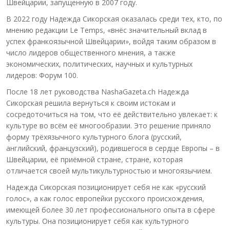
Швейцарии, запущенную в 2007 году.
В 2022 году Надежда Сикорская оказалась среди тех, кто, по
мнению редакции Le Temps, «внёс значительный вклад в
успех франкоязычной Швейцарии», войдя таким образом в
число лидеров общественного мнения, а также
экономических, политических, научных и культурных
лидеров: Форум 100.
После 18 лет руководства NashaGazeta.ch Надежда
Сикорская решила вернуться к своим истокам и
сосредоточиться на том, что её действительно увлекает: к
культуре во всём её многообразии. Это решение приняло
форму трёхязычного культурного блога (русский,
английский, французский), родившегося в сердце Европы – в
Швейцарии, её приёмной стране, стране, которая
отличается своей мультикультурностью и многоязычием.
Надежда Сикорская позиционирует себя не как «русский
голос», а как голос европейки русского происхождения,
имеющей более 30 лет профессионального опыта в сфере
культуры. Она позиционирует себя как культурного