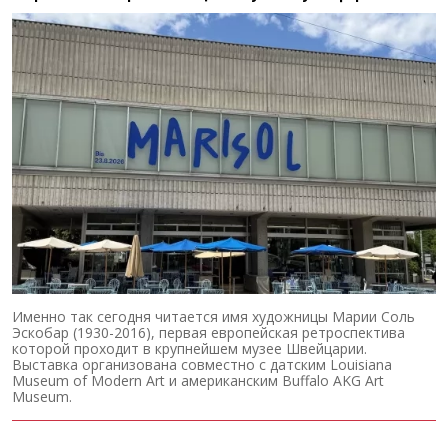
Именно так сегодня читается имя художницы Марии Соль
Эскобар (1930-2016), первая европейская ретроспектива
которой проходит в крупнейшем музее Швейцарии.
Выставка организована совместно с датским Louisiana
Museum of Modern Art и американским Buffalo AKG Art
Museum.