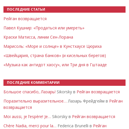
ПОСЛЕДНИЕ СТАТЬИ
Рейган возвращается
Павел Кушнир: «Продаться или умереть»
Краски Матисса, линии Сен-Лорана
Марисоль: «Море и солнце» в Кунстхаусе Цюриха
«Швейцария, страна банков» (и кисельных берегов)
«Музыка как антидот хаосу», или Три дня в Гштааде
ПОСЛЕДНИЕ КОММЕНТАРИИ
Большое спасибо, Лазарь!
Sikorsky в
Рейган возвращается
Поразительно выразительное…
Лазарь Фрейдгейм в
Рейган
возвращается
Moi aussi, je l’espère! Je…
Sikorsky в
Рейган возвращается
Chère Nadia, merci pour la…
Federica Brunelli в
Рейган