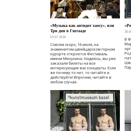
«Музыка как антидот хаосу», или
«Ро
Три дня в Гштааде
30.0
03.07.2026
В 
Мар
Совсем скоро, 16 июля, на
ор
знаменитом швейцарском горном
Ро
курорте откроется Фестиваль
па
имени Менухина. Надеюсь, вы уже
Шв
заказали билеты на все
Пар
интересующие вас концерты. Если
же почему-то нет, то читайте и
действуйте! Впрочем, читайте в
любом случае.