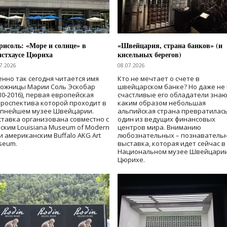
исоль: «Море и солнце» в
«Швейцария, страна банков» (и
нстхаусе Цюриха
кисельных берегов)
7.2026
08.07.2026
нно так сегодня читается имя
Кто не мечтает о счете в
дожницы Марии Соль Эскобар
швейцарском банке? Но даже не 
30-2016), первая европейская
счастливые его обладатели знаю
роспектива которой проходит в
каким образом небольшая
упнейшем музее Швейцарии.
альпийская страна превратилась
тавка организована совместно с
один из ведущих финансовых
ским Louisiana Museum of Modern
центров мира. Вниманию
 и американским Buffalo AKG Art
любознательных – познаватель
seum.
выставка, которая идет сейчас в
Национальном музее Швейцарии
Цюрихе.