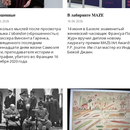
ошенные
В лабиринте MAZE
6.2026
16.06.2026
колько мыслей после просмотра
14 июня в Базеле знаменитый
льма
L'abandon
(«Брошенность»)
женевский часовщик Франсуа-П
иссера Винсента Гаренка,
Журн вручил диплом новому
священного последним
лауреату премии MAZE/Art Award
иннадцати дням жизни Самюэля
F.P. Journe. Им стал мастер из Ин
и, преподавателя истории и
Бижой Джаин.
графии, убитого во Франции 16
ября 2020 года.