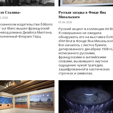
ело Сталина»
Русская загадка в Фонде Яна
Михальского
6.2026
05.06.2026
озаннском издательстве Éditions
r sur Blanc вышел французский
Русский акцент в коллекции Art Br
ревод романа Джайлса Милтона,
Я совершенно не ожидала
полненный Флоранс Герц.
обнаружить его на выставке Écrit
d’Art Brut в Фонде Яна Михальског
Все началось с листка бумаги,
датированного декабрем 1938 го
исписанного русскими,
французскими и английскими
словами, вызвавшего смутное
ощущение чужой трагедии,
зашифрованной в хаотических
строчках и символах.