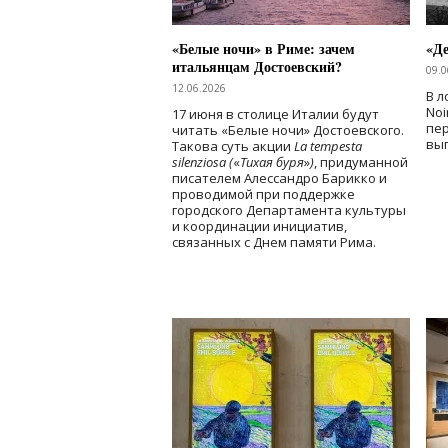
«Белые ночи» в Риме: зачем
«Д
итальянцам Достоевский?
09.0
12.06.2026
В л
Noi
17 июня в столице Италии будут
пе
читать «Белые ночи» Достоевского.
вы
Такова суть акции
La tempesta
silenziosa (
«
Тихая буря
»
)
, придуманной
писателем Алессандро Барикко и
проводимой при поддержке
городского Департамента культуры
и координации инициатив,
связанных с Днем памяти Рима.