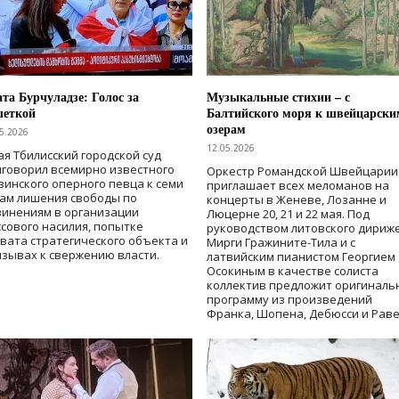
та Бурчуладзе: Голос за
Музыкальные стихии – с
шеткой
Балтийского моря к швейцарски
озерам
5.2026
12.05.2026
ая Тбилисский городской суд
говорил всемирно известного
Оркестр Романдской Швейцарии
зинского оперного певца к семи
приглашает всех меломанов на
дам лишения свободы
по
концерты в Женеве, Лозанне и
винениям в организации
Люцерне 20, 21 и 22 мая. Под
сового насилия, попытке
руководством литовского дириж
вата стратегического объекта и
Мирги Гражините-Тила и с
зывах к свержению власти
.
латвийским пианистом Георгием
Осокиным в качестве солиста
коллектив предложит оригиналь
программу из произведений
Франка, Шопена, Дебюсси и Раве