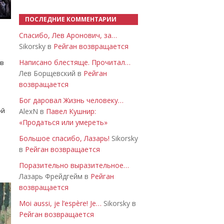
ПОСЛЕДНИЕ КОММЕНТАРИИ
Спасибо, Лев Аронович, за…
Sikorsky в
Рейган возвращается
Написано блестяще. Прочитал…
 в
Лев Борщевский в
Рейган
возвращается
Бог даровал Жизнь человеку…
ой
AlexN в
Павел Кушнир:
«Продаться или умереть»
Большое спасибо, Лазарь!
Sikorsky
в
Рейган возвращается
Поразительно выразительное…
Лазарь Фрейдгейм в
Рейган
возвращается
Moi aussi, je l’espère! Je…
Sikorsky в
Рейган возвращается