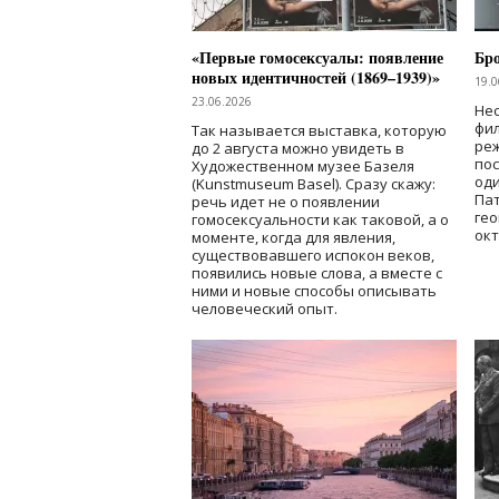
«Первые гомосексуалы: появление
Бр
новых идентичностей (1869–1939)»
19.0
23.06.2026
Нес
фи
Так называется выставка, которую
реж
до 2 августа можно увидеть в
по
Художественном музее Базеля
од
(Kunstmuseum Basel). Сразу скажу:
Пат
речь идет не о появлении
гео
гомосексуальности как таковой, а о
окт
моменте, когда для явления,
существовавшего испокон веков,
появились новые слова, а вместе с
ними и новые способы описывать
человеческий опыт.