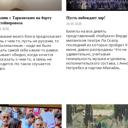
ник с Тарковским на борту
Пусть побеждает хор!
тейнеровоза
26.05.2026
5.2026
Билеты на все девять
представлений «Набукко» Верди
вание моего блога предполагает
миланском театре Ла Скала,
зь с чем-то, пусть не русским, то
последний из которых пройдет 9
скоязычным – надо же было
июня, давно распроданы. Что не
ать самой себе какие-то рамки.
удивительно, учитывая
ывает обидно, когда хочется
гениальность музыки и уровень
сказать о чем-то, а связь не
исполнительского состава, с Анн
одится. Но такое случается
Нетребко в партии Абигайль.
ко.