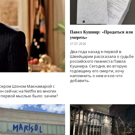
Павел Кушнир: «Продаться или
умереть»
27.07.2026
Два года назад я первой в
Швейцарии рассказала о судьбе
российского пианиста Павла
Кушнира. Сегодня, во вторую
годовщину его смерти, хочу
напомнить о нем и кое-что
добавить.
сером Шоном Макнамарой с
 сейчас на Netflix во многих
й первой мыслью было: зачем?