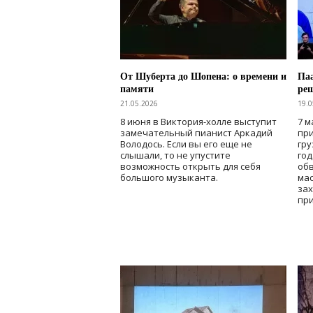
От Шуберта до Шопена: о времени и
Паа
памяти
ре
21.05.2026
19.0
8 июня в Виктория-холле выступит
7 м
замечательный пианист Аркадий
при
Володось. Если вы его еще не
гру
слышали, то не упустите
го
возможность открыть для себя
об
большого музыканта.
мас
зах
при