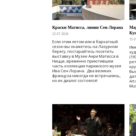
Краски Матисса, линии Сен-Лорана
Мар
Ку
22.07.2026
15.0
Если этим летом или в бархатный
сезон вы окажетесь на Лазурном
Име
берегу, постарайтесь посетить
ху
выставку в Музее Анри Матисса в
(19
Ницце, временно приютившем
рет
часть коллекции парижского музея
кр
Ива Сен-Лорана. Два великих
Выс
француза никогда не встречались,
дат
но их диалог состоялся!
Art
Mu