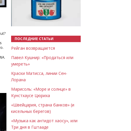
Назад
Вперёд
ut?
ПОСЛЕДНИЕ СТАТЬИ
s
о.
Рейган возвращается
да,
Павел Кушнир: «Продаться или
умереть»
Краски Матисса, линии Сен-
Лорана
Марисоль: «Море и солнце» в
Кунстхаусе Цюриха
«Швейцария, страна банков» (и
кисельных берегов)
«Музыка как антидот хаосу», или
Три дня в Гштааде