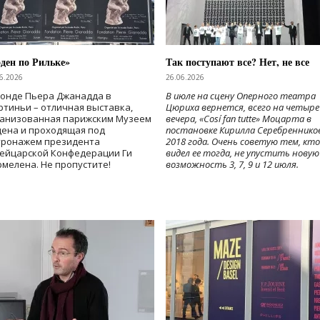
ден по Рильке»
Так поступают все? Нет, не все
6.2026
26.06.2026
Фонде Пьера Джанадда в
В июле на сцену Оперного театра
тиньи – отличная выставка,
Цюриха вернется, всего на четыре
ганизованная парижским Музеем
вечера, «Cosí fan tutte» Моцарта в
дена и проходящая под
постановке Кирилла Серебреннико
тронажем президента
2018 года. Очень советую тем, кто
ейцарской Конфедерации Ги
видел ее тогда, не упустить новую
мелена. Не пропустите!
возможность 3, 7, 9 и 12 июля.