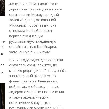
Женеве и опыта в должности
директора по коммуникациям в
организации Международный
Зелёный Крест, основанной
Михаилом Горбачёвым, она
основала NashaGazeta.ch –
первую ежедневную
русскоязычную ежедневную
все
т,
онлайн-газету в Швейцарии,
запущенную в 2007 году.
 в
В 2022 году Надежда Сикорская
ная
оказалась среди тех, кто, по
мнению редакции Le Temps, «внёс
 в
значительный вклад в успех
франкоязычной Швейцарии»,
войдя таким образом в число
лидеров общественного мнения,
а также экономических,
политических, научных и
культурных лидеров: Форум 100.