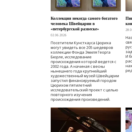
Коллекция некогда самого богатого
Пик
человека Швейцарии в
кон
«петербургской развеске»
28.0
02.06.2026
Наз
свя
Посетители Кунстхауса Цюриха
рус
могут увидеть все 205 шедевров
зад
коллекции Фонда Эмиля Георга
И б
Бюрле, исследование
рас
происхождения которой ведется с
нах
2002 года. А начиная с весны
ред
нынешнего года крупнейший
художественный музей Швейцарии
запустил финансируемый городом
Цюрихом пятилетний
исследовательский проект с целью
повторного изучения
происхождения произведений.