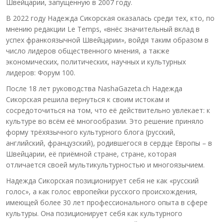
Швейцарии, запущенную в 2007 году.
В 2022 году Надежда Сикорская оказалась среди тех, кто, по
мнению редакции Le Temps, «внёс значительный вклад в
успех франкоязычной Швейцарии», войдя таким образом в
число лидеров общественного мнения, а также
экономических, политических, научных и культурных
лидеров: Форум 100.
После 18 лет руководства NashaGazeta.ch Надежда
Сикорская решила вернуться к своим истокам и
сосредоточиться на том, что её действительно увлекает: к
культуре во всём её многообразии. Это решение приняло
форму трёхязычного культурного блога (русский,
английский, французский), родившегося в сердце Европы – в
Швейцарии, её приёмной стране, стране, которая
отличается своей мультикультурностью и многоязычием.
Надежда Сикорская позиционирует себя не как «русский
голос», а как голос европейки русского происхождения,
имеющей более 30 лет профессионального опыта в сфере
культуры. Она позиционирует себя как культурного