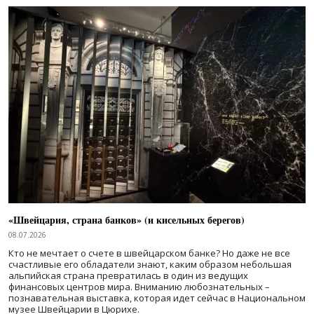
«Швейцария, страна банков» (и кисельных берегов)
08.07.2026
Кто не мечтает о счете в швейцарском банке? Но даже не все
счастливые его обладатели знают, каким образом небольшая
альпийская страна превратилась в один из ведущих
финансовых центров мира. Вниманию любознательных –
познавательная выставка, которая идет сейчас в Национальном
музее Швейцарии в Цюрихе.