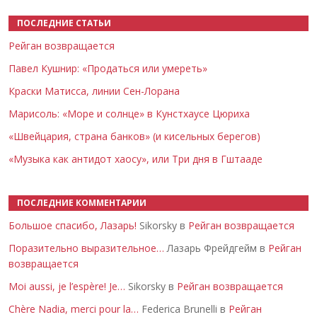
ПОСЛЕДНИЕ СТАТЬИ
Рейган возвращается
Павел Кушнир: «Продаться или умереть»
Краски Матисса, линии Сен-Лорана
Марисоль: «Море и солнце» в Кунстхаусе Цюриха
«Швейцария, страна банков» (и кисельных берегов)
«Музыка как антидот хаосу», или Три дня в Гштааде
ПОСЛЕДНИЕ КОММЕНТАРИИ
Большое спасибо, Лазарь!
Sikorsky в
Рейган возвращается
Поразительно выразительное…
Лазарь Фрейдгейм в
Рейган
возвращается
Moi aussi, je l’espère! Je…
Sikorsky в
Рейган возвращается
Chère Nadia, merci pour la…
Federica Brunelli в
Рейган