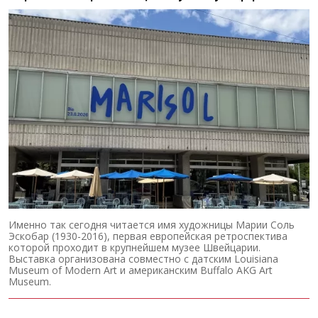
Именно так сегодня читается имя художницы Марии Соль
Эскобар (1930-2016), первая европейская ретроспектива
которой проходит в крупнейшем музее Швейцарии.
Выставка организована совместно с датским Louisiana
Museum of Modern Art и американским Buffalo AKG Art
Museum.