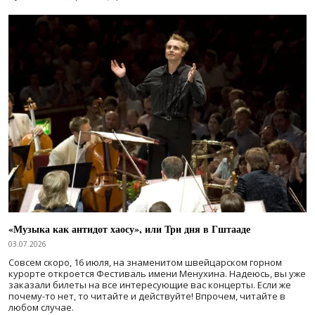
«Музыка как антидот хаосу», или Три дня в Гштааде
03.07.2026
Совсем скоро, 16 июля, на знаменитом швейцарском горном
курорте откроется Фестиваль имени Менухина. Надеюсь, вы уже
заказали билеты на все интересующие вас концерты. Если же
почему-то нет, то читайте и действуйте! Впрочем, читайте в
любом случае.