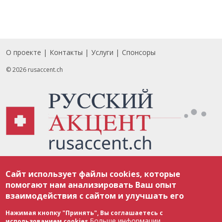
О проекте
Контакты
Услуги
Спонсоры
Footer
© 2026 rusaccent.ch
Все материалы, размещенные на веб-сайте rusaccent.ch, охраняются в
Сайт использует файлы cookies, которые
соответствии с законодательством Швейцарии об авторском праве и
международными соглашениями. Полное или частичное использование
помогают нам анализировать Ваш опыт
материалов возможно только с разрешения редакции. В случае полного
взаимодействия с сайтом и улучшать его
или частичного воспроизведения материалов сайта rusaccent.ch,
ОБЯЗАТЕЛЬНА АКТИВНАЯ ГИПЕРССЫЛКА на конкретный заимствованный
текст. Фотоизображения, размещенные редакцией rusaccent.ch, являются
Нажимая кнопку "Принять", Вы соглашаетесь с
ее исключительной собственностью. Полное или частичное
Больше информации
использованием cookies