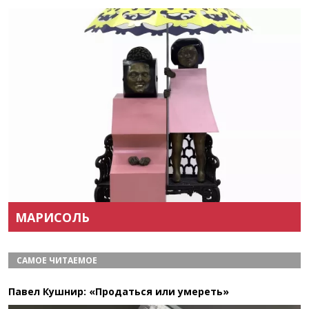
Назад
Вперёд
МАРИСОЛЬ
САМОЕ ЧИТАЕМОЕ
Павел Кушнир: «Продаться или умереть»