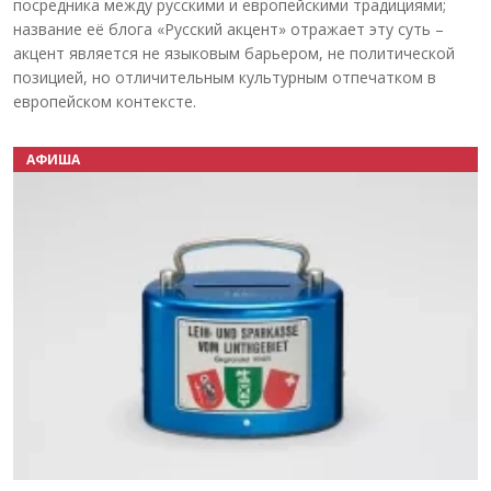
посредника между русскими и европейскими традициями;
название её блога «Русский акцент» отражает эту суть –
акцент является не языковым барьером, не политической
позицией, но отличительным культурным отпечатком в
европейском контексте.
АФИША
Назад
Вперёд