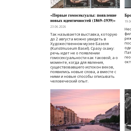
«Первые гомосексуалы: появление
Бр
новых идентичностей (1869–1939)»
19.0
23.06.2026
Нес
фи
Так называется выставка, которую
реж
до 2 августа можно увидеть в
по
Художественном музее Базеля
од
(Kunstmuseum Basel). Сразу скажу:
Пат
речь идет не о появлении
гео
гомосексуальности как таковой, а о
окт
моменте, когда для явления,
существовавшего испокон веков,
появились новые слова, а вместе с
ними и новые способы описывать
человеческий опыт.