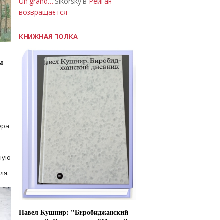
Un grand…
Sikorsky в
Рейган
возвращается
КНИЖНАЯ ПОЛКА
м
ера
ную
ля.
Павел Кушнир: "Биробиджанский