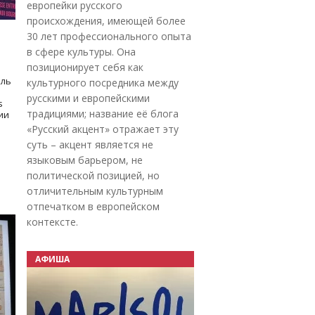
европейки русского
происхождения, имеющей более
30 лет профессионального опыта
в сфере культуры. Она
позиционирует себя как
оль
культурного посредника между
русскими и европейскими
s
традициями; название её блога
дии
«Русский акцент» отражает эту
суть – акцент является не
языковым барьером, не
политической позицией, но
отличительным культурным
отпечатком в европейском
контексте.
АФИША