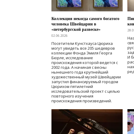
Коллекция некогда самого богатого
Пик
человека Швейцарии в
кон
«петербургской развеске»
28.0
02.06.2026
Наз
свя
Посетители Кунстхауса Цюриха
рус
могут увидеть все 205 шедевров
зад
коллекции Фонда Эмиля Георга
И б
Бюрле, исследование
рас
происхождения которой ведется с
нах
2002 года. А начиная с весны
ред
нынешнего года крупнейший
художественный музей Швейцарии
запустил финансируемый городом
Цюрихом пятилетний
исследовательский проект с целью
повторного изучения
происхождения произведений.