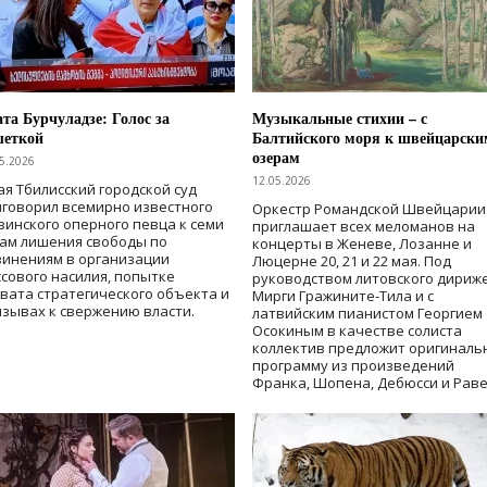
та Бурчуладзе: Голос за
Музыкальные стихии – с
шеткой
Балтийского моря к швейцарски
озерам
5.2026
12.05.2026
ая Тбилисский городской суд
говорил всемирно известного
Оркестр Романдской Швейцарии
зинского оперного певца к семи
приглашает всех меломанов на
дам лишения свободы
по
концерты в Женеве, Лозанне и
винениям в организации
Люцерне 20, 21 и 22 мая. Под
сового насилия, попытке
руководством литовского дириж
вата стратегического объекта и
Мирги Гражините-Тила и с
зывах к свержению власти
.
латвийским пианистом Георгием
Осокиным в качестве солиста
коллектив предложит оригиналь
программу из произведений
Франка, Шопена, Дебюсси и Раве