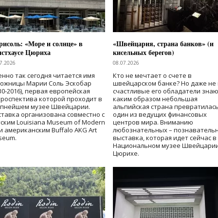
исоль: «Море и солнце» в
«Швейцария, страна банков» (и
нстхаусе Цюриха
кисельных берегов)
7.2026
08.07.2026
нно так сегодня читается имя
Кто не мечтает о счете в
дожницы Марии Соль Эскобар
швейцарском банке? Но даже не 
30-2016), первая европейская
счастливые его обладатели знаю
роспектива которой проходит в
каким образом небольшая
упнейшем музее Швейцарии.
альпийская страна превратилась
тавка организована совместно с
один из ведущих финансовых
ским Louisiana Museum of Modern
центров мира. Вниманию
 и американским Buffalo AKG Art
любознательных – познаватель
seum.
выставка, которая идет сейчас в
Национальном музее Швейцарии
Цюрихе.