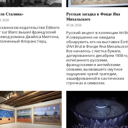
ело Сталина»
Русская загадка в Фонде Яна
Михальского
6.2026
05.06.2026
озаннском издательстве Éditions
r sur Blanc вышел французский
Русский акцент в коллекции Art Br
ревод романа Джайлса Милтона,
Я совершенно не ожидала
полненный Флоранс Герц.
обнаружить его на выставке Écrit
d’Art Brut в Фонде Яна Михальског
Все началось с листка бумаги,
датированного декабрем 1938 го
исписанного русскими,
французскими и английскими
словами, вызвавшего смутное
ощущение чужой трагедии,
зашифрованной в хаотических
строчках и символах.