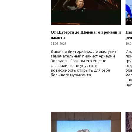
От Шуберта до Шопена: о времени и
Паа
памяти
ре
21.05.2026
19.0
8 июня в Виктория-холле выступит
7 м
замечательный пианист Аркадий
при
Володось. Если вы его еще не
гру
слышали, то не упустите
го
возможность открыть для себя
об
большого музыканта.
мас
зах
при