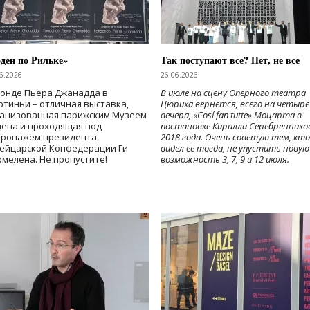
ден по Рильке»
Так поступают все? Нет, не все
6.2026
26.06.2026
Фонде Пьера Джанадда в
В июле на сцену Оперного театра
тиньи – отличная выставка,
Цюриха вернется, всего на четыре
ганизованная парижским Музеем
вечера, «Cosí fan tutte» Моцарта в
дена и проходящая под
постановке Кирилла Серебреннико
тронажем президента
2018 года. Очень советую тем, кто
ейцарской Конфедерации Ги
видел ее тогда, не упустить новую
мелена. Не пропустите!
возможность 3, 7, 9 и 12 июля.