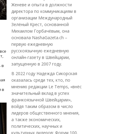
Женеве и опыта в должности
директора по коммуникациям в
организации Международный
Зелёный Крест, основанной
Михаилом Горбачёвым, она
основала NashaGazeta.ch –
первую ежедневную
русскоязычную ежедневную
все
т,
онлайн-газету в Швейцарии,
запущенную в 2007 году.
 в
В 2022 году Надежда Сикорская
ная
оказалась среди тех, кто, по
мнению редакции Le Temps, «внёс
 в
значительный вклад в успех
франкоязычной Швейцарии»,
войдя таким образом в число
лидеров общественного мнения,
а также экономических,
политических, научных и
культурных лидеров: Форум 100.