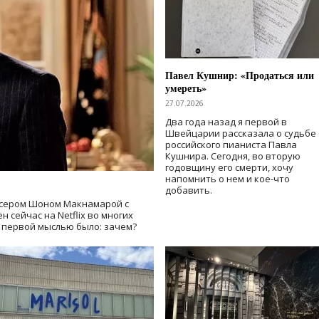
Павел Кушнир: «Продаться или
умереть»
27.07.2026
Два года назад я первой в
Швейцарии рассказала о судьбе
российского пианиста Павла
Кушнира. Сегодня, во вторую
годовщину его смерти, хочу
напомнить о нем и кое-что
добавить.
сером Шоном Макнамарой с
 сейчас на Netflix во многих
й первой мыслью было: зачем?