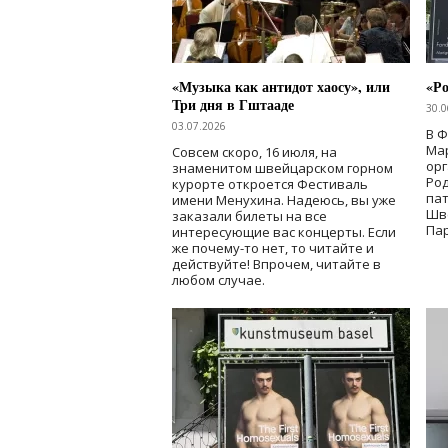
«Музыка как антидот хаосу», или
«Ро
Три дня в Гштааде
30.0
03.07.2026
В 
Мар
Совсем скоро, 16 июля, на
ор
знаменитом швейцарском горном
Ро
курорте откроется Фестиваль
па
имени Менухина. Надеюсь, вы уже
Шв
заказали билеты на все
Пар
интересующие вас концерты. Если
же почему-то нет, то читайте и
действуйте! Впрочем, читайте в
любом случае.