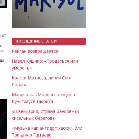
Назад
Вперёд
ut?
ПОСЛЕДНИЕ СТАТЬИ
s
о.
Рейган возвращается
да,
Павел Кушнир: «Продаться или
умереть»
Краски Матисса, линии Сен-
Лорана
Марисоль: «Море и солнце» в
Кунстхаусе Цюриха
«Швейцария, страна банков» (и
кисельных берегов)
«Музыка как антидот хаосу», или
Три дня в Гштааде