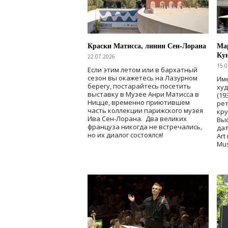
Краски Матисса, линии Сен-Лорана
Мар
Ку
22.07.2026
15.0
Если этим летом или в бархатный
сезон вы окажетесь на Лазурном
Име
берегу, постарайтесь посетить
ху
выставку в Музее Анри Матисса в
(19
Ницце, временно приютившем
рет
часть коллекции парижского музея
кр
Ива Сен-Лорана. Два великих
Выс
француза никогда не встречались,
дат
но их диалог состоялся!
Art
Mu