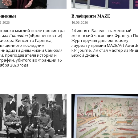
ошенные
В лабиринте MAZE
6.2026
16.06.2026
колько мыслей после просмотра
14 июня в Базеле знаменитый
льма
L'abandon
(«Брошенность»)
женевский часовщик Франсуа-П
иссера Винсента Гаренка,
Журн вручил диплом новому
священного последним
лауреату премии MAZE/Art Award
иннадцати дням жизни Самюэля
F.P. Journe. Им стал мастер из Ин
и, преподавателя истории и
Бижой Джаин.
графии, убитого во Франции 16
ября 2020 года.