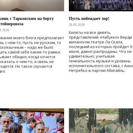
ник с Тарковским на борту
Пусть побеждает хор!
тейнеровоза
26.05.2026
5.2026
Билеты на все девять
представлений «Набукко» Верди
вание моего блога предполагает
миланском театре Ла Скала,
зь с чем-то, пусть не русским, то
последний из которых пройдет 9
скоязычным – надо же было
июня, давно распроданы. Что не
ать самой себе какие-то рамки.
удивительно, учитывая
ывает обидно, когда хочется
гениальность музыки и уровень
сказать о чем-то, а связь не
исполнительского состава, с Анн
одится. Но такое случается
Нетребко в партии Абигайль.
ко.