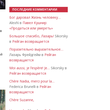
ПОСЛЕДНИЕ КОММЕНТАРИИ
Бог даровал Жизнь человеку…
AlexN в
Павел Кушнир:
«Продаться или умереть»
 в
Большое спасибо, Лазарь!
Sikorsky
в
Рейган возвращается
Поразительно выразительное…
ой
Лазарь Фрейдгейм в
Рейган
возвращается
Moi aussi, je l’espère! Je…
Sikorsky в
Рейган возвращается
Chère Nadia, merci pour la…
Federica Brunelli в
Рейган
возвращается
Chère Suzanne,