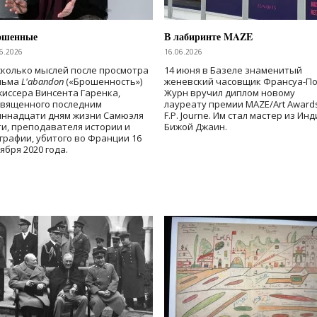
ошенные
В лабиринте MAZE
6.2026
16.06.2026
колько мыслей после просмотра
14 июня в Базеле знаменитый
льма
L'abandon
(«Брошенность»)
женевский часовщик Франсуа-П
иссера Винсента Гаренка,
Журн вручил диплом новому
священного последним
лауреату премии MAZE/Art Award
иннадцати дням жизни Самюэля
F.P. Journe. Им стал мастер из Ин
и, преподавателя истории и
Бижой Джаин.
графии, убитого во Франции 16
ября 2020 года.