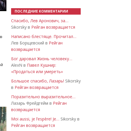
ПОСЛЕДНИЕ КОММЕНТАРИИ
Спасибо, Лев Аронович, за…
Sikorsky в
Рейган возвращается
Написано блестяще. Прочитал…
 в
Лев Борщевский в
Рейган
возвращается
Бог даровал Жизнь человеку…
ой
AlexN в
Павел Кушнир:
«Продаться или умереть»
Большое спасибо, Лазарь!
Sikorsky
в
Рейган возвращается
Поразительно выразительное…
Лазарь Фрейдгейм в
Рейган
возвращается
Moi aussi, je l’espère! Je…
Sikorsky в
Рейган возвращается