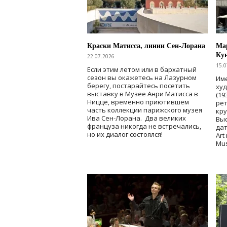
Краски Матисса, линии Сен-Лорана
Мар
Ку
22.07.2026
15.0
Если этим летом или в бархатный
сезон вы окажетесь на Лазурном
Име
берегу, постарайтесь посетить
ху
выставку в Музее Анри Матисса в
(19
Ницце, временно приютившем
рет
часть коллекции парижского музея
кр
Ива Сен-Лорана. Два великих
Выс
француза никогда не встречались,
дат
но их диалог состоялся!
Art
Mu