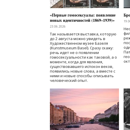
«Первые гомосексуалы: появление
Бр
новых идентичностей (1869–1939)»
19.0
23.06.2026
Нес
фи
Так называется выставка, которую
реж
до 2 августа можно увидеть в
по
Художественном музее Базеля
од
(Kunstmuseum Basel). Сразу скажу:
Пат
речь идет не о появлении
гео
гомосексуальности как таковой, а о
окт
моменте, когда для явления,
существовавшего испокон веков,
появились новые слова, а вместе с
ними и новые способы описывать
человеческий опыт.