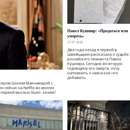
Павел Кушнир: «Продаться или
умереть»
27.07.2026
Два года назад я первой в
Швейцарии рассказала о судьбе
российского пианиста Павла
Кушнира. Сегодня, во вторую
годовщину его смерти, хочу
напомнить о нем и кое-что
добавить.
сером Шоном Макнамарой с
 сейчас на Netflix во многих
й первой мыслью было: зачем?