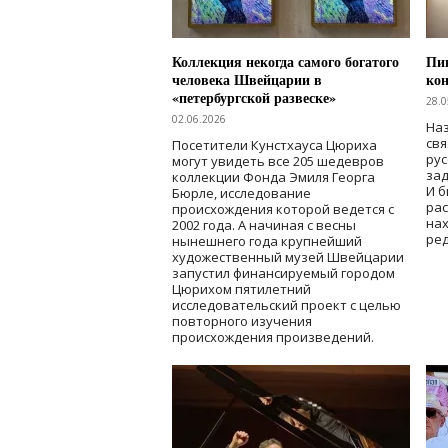
Коллекция некогда самого богатого
Пик
человека Швейцарии в
кон
«петербургской развеске»
28.0
02.06.2026
Наз
свя
Посетители Кунстхауса Цюриха
рус
могут увидеть все 205 шедевров
зад
коллекции Фонда Эмиля Георга
И б
Бюрле, исследование
рас
происхождения которой ведется с
нах
2002 года. А начиная с весны
ред
нынешнего года крупнейший
художественный музей Швейцарии
запустил финансируемый городом
Цюрихом пятилетний
исследовательский проект с целью
повторного изучения
происхождения произведений.