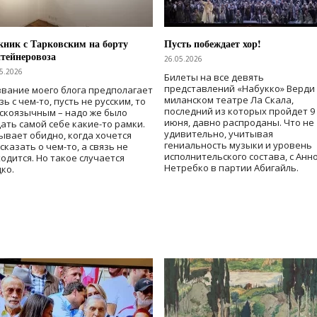
ник с Тарковским на борту
Пусть побеждает хор!
тейнеровоза
26.05.2026
5.2026
Билеты на все девять
представлений «Набукко» Верди
вание моего блога предполагает
миланском театре Ла Скала,
зь с чем-то, пусть не русским, то
последний из которых пройдет 9
скоязычным – надо же было
июня, давно распроданы. Что не
ать самой себе какие-то рамки.
удивительно, учитывая
ывает обидно, когда хочется
гениальность музыки и уровень
сказать о чем-то, а связь не
исполнительского состава, с Анн
одится. Но такое случается
Нетребко в партии Абигайль.
ко.