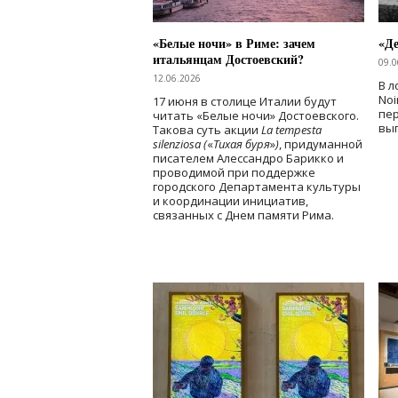
«Белые ночи» в Риме: зачем
«Д
итальянцам Достоевский?
09.0
12.06.2026
В л
Noi
17 июня в столице Италии будут
пе
читать «Белые ночи» Достоевского.
вы
Такова суть акции
La tempesta
silenziosa (
«
Тихая буря
»
)
, придуманной
писателем Алессандро Барикко и
проводимой при поддержке
городского Департамента культуры
и координации инициатив,
связанных с Днем памяти Рима.