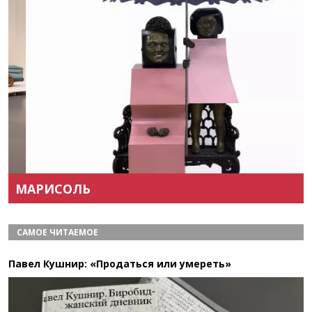
Назад
Вперёд
МАРИСОЛЬ
САМОЕ ЧИТАЕМОЕ
Павел Кушнир: «Продаться или умереть»