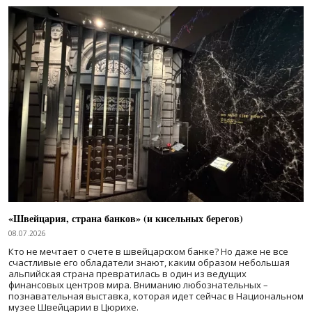
«Швейцария, страна банков» (и кисельных берегов)
08.07.2026
Кто не мечтает о счете в швейцарском банке? Но даже не все
счастливые его обладатели знают, каким образом небольшая
альпийская страна превратилась в один из ведущих
финансовых центров мира. Вниманию любознательных –
познавательная выставка, которая идет сейчас в Национальном
музее Швейцарии в Цюрихе.