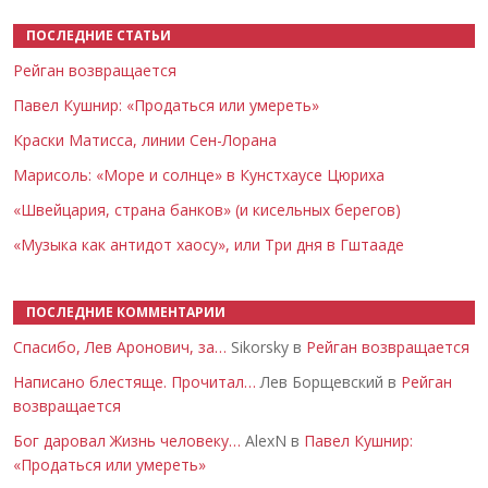
ПОСЛЕДНИЕ СТАТЬИ
Рейган возвращается
Павел Кушнир: «Продаться или умереть»
Краски Матисса, линии Сен-Лорана
Марисоль: «Море и солнце» в Кунстхаусе Цюриха
«Швейцария, страна банков» (и кисельных берегов)
«Музыка как антидот хаосу», или Три дня в Гштааде
ПОСЛЕДНИЕ КОММЕНТАРИИ
Спасибо, Лев Аронович, за…
Sikorsky в
Рейган возвращается
Написано блестяще. Прочитал…
Лев Борщевский в
Рейган
возвращается
Бог даровал Жизнь человеку…
AlexN в
Павел Кушнир:
«Продаться или умереть»