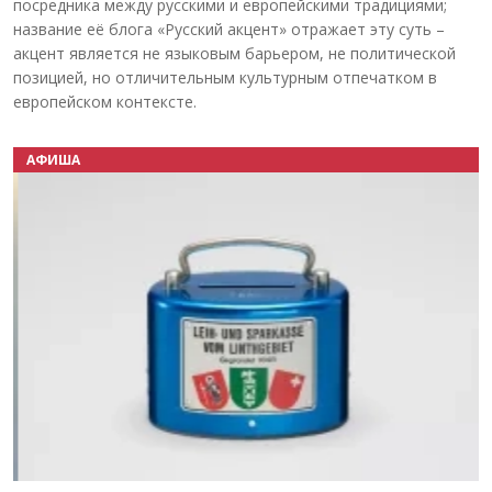
посредника между русскими и европейскими традициями;
название её блога «Русский акцент» отражает эту суть –
акцент является не языковым барьером, не политической
позицией, но отличительным культурным отпечатком в
европейском контексте.
АФИША
Назад
Вперёд