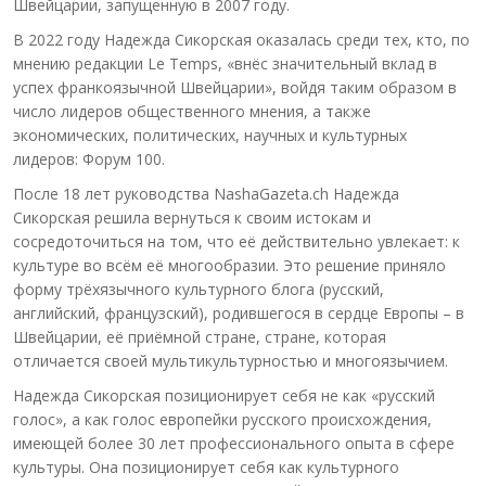
Швейцарии, запущенную в 2007 году.
В 2022 году Надежда Сикорская оказалась среди тех, кто, по
мнению редакции Le Temps, «внёс значительный вклад в
успех франкоязычной Швейцарии», войдя таким образом в
число лидеров общественного мнения, а также
экономических, политических, научных и культурных
лидеров: Форум 100.
После 18 лет руководства NashaGazeta.ch Надежда
Сикорская решила вернуться к своим истокам и
сосредоточиться на том, что её действительно увлекает: к
культуре во всём её многообразии. Это решение приняло
форму трёхязычного культурного блога (русский,
английский, французский), родившегося в сердце Европы – в
Швейцарии, её приёмной стране, стране, которая
отличается своей мультикультурностью и многоязычием.
Надежда Сикорская позиционирует себя не как «русский
голос», а как голос европейки русского происхождения,
имеющей более 30 лет профессионального опыта в сфере
культуры. Она позиционирует себя как культурного