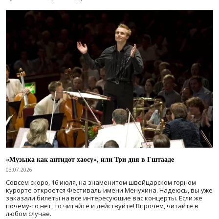
«Музыка как антидот хаосу», или Три дня в Гштааде
03.07.2026
Совсем скоро, 16 июля, на знаменитом швейцарском горном
курорте откроется Фестиваль имени Менухина. Надеюсь, вы уже
заказали билеты на все интересующие вас концерты. Если же
почему-то нет, то читайте и действуйте! Впрочем, читайте в
любом случае.