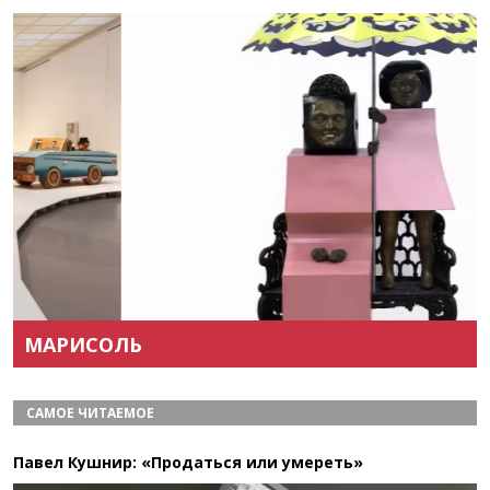
Назад
Вперёд
МАРИСОЛЬ
САМОЕ ЧИТАЕМОЕ
Павел Кушнир: «Продаться или умереть»