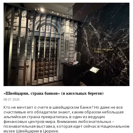
«Швейцария, страна банков» (и кисельных берегов)
08.07.2026
Кто не мечтает о счете в швейцарском банке? Но даже не все
счастливые его обладатели знают, каким образом небольшая
альпийская страна превратилась в один из ведущих
финансовых центров мира. Вниманию любознательных –
познавательная выставка, которая идет сейчас в Национальном
музее Швейцарии в Цюрихе.