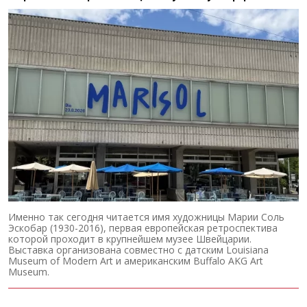
Именно так сегодня читается имя художницы Марии Соль
Эскобар (1930-2016), первая европейская ретроспектива
которой проходит в крупнейшем музее Швейцарии.
Выставка организована совместно с датским Louisiana
Museum of Modern Art и американским Buffalo AKG Art
Museum.