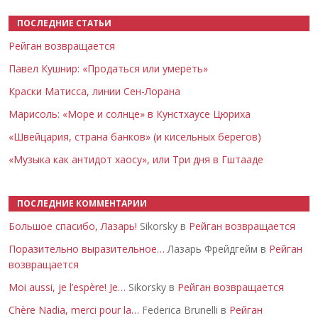
ПОСЛЕДНИЕ СТАТЬИ
Рейган возвращается
Павел Кушнир: «Продаться или умереть»
Краски Матисса, линии Сен-Лорана
Марисоль: «Море и солнце» в Кунстхаусе Цюриха
«Швейцария, страна банков» (и кисельных берегов)
«Музыка как антидот хаосу», или Три дня в Гштааде
ПОСЛЕДНИЕ КОММЕНТАРИИ
Большое спасибо, Лазарь!
Sikorsky в
Рейган возвращается
Поразительно выразительное…
Лазарь Фрейдгейм в
Рейган
возвращается
Moi aussi, je l’espère! Je…
Sikorsky в
Рейган возвращается
Chère Nadia, merci pour la…
Federica Brunelli в
Рейган