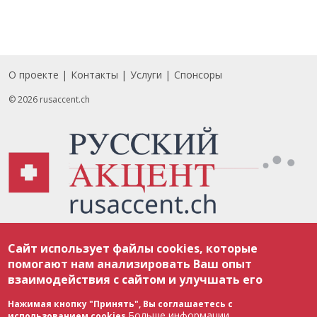
О проекте
Контакты
Услуги
Спонсоры
Footer
© 2026 rusaccent.ch
Все материалы, размещенные на веб-сайте rusaccent.ch, охраняются в
Сайт использует файлы cookies, которые
соответствии с законодательством Швейцарии об авторском праве и
международными соглашениями. Полное или частичное использование
помогают нам анализировать Ваш опыт
материалов возможно только с разрешения редакции. В случае полного
взаимодействия с сайтом и улучшать его
или частичного воспроизведения материалов сайта rusaccent.ch,
ОБЯЗАТЕЛЬНА АКТИВНАЯ ГИПЕРССЫЛКА на конкретный заимствованный
текст. Фотоизображения, размещенные редакцией rusaccent.ch, являются
Нажимая кнопку "Принять", Вы соглашаетесь с
ее исключительной собственностью. Полное или частичное
Больше информации
использованием cookies