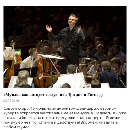
«Музыка как антидот хаосу», или Три дня в Гштааде
03.07.2026
Совсем скоро, 16 июля, на знаменитом швейцарском горном
курорте откроется Фестиваль имени Менухина. Надеюсь, вы уже
заказали билеты на все интересующие вас концерты. Если же
почему-то нет, то читайте и действуйте! Впрочем, читайте в
любом случае.