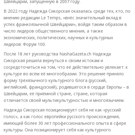
Швейцарии, запущенную в 2007 году.
В 2022 году Надежда Сикорская оказалась среди тех, кто, по
мнению редакции Le Temps, «внёс значительный вклад в
успех франкоязычной Швейцарии», войдя таким образом в
число лидеров общественного мнения, а также
экономических, политических, научных и культурных
лидеров: Форум 100.
После 18 лет руководства NashaGazeta.ch Надежда
Сикорская решила вернуться к своим истокам и
сосредоточиться на том, что её действительно увлекает: к
культуре во всём её многообразии. Это решение приняло
форму трёхязычного культурного блога (русский,
английский, французский), родившегося в сердце Европы – в
Швейцарии, её приёмной стране, стране, которая
отличается своей мультикультурностью и многоязычием.
Надежда Сикорская позиционирует себя не как «русский
голос», а как голос европейки русского происхождения,
имеющей более 30 лет профессионального опыта в сфере
культуры. Она позиционирует себя как культурного