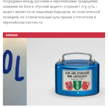
посредника между русскими и европейскими традициями;
название её блога «Русский акцент» отражает эту суть –
акцент является не языковым барьером, не политической
позицией, но отличительным культурным отпечатком в
европейском контексте.
АФИША
Назад
Вперёд