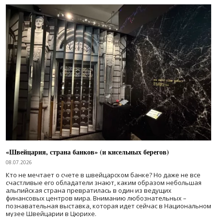
«Швейцария, страна банков» (и кисельных берегов)
08.07.2026
Кто не мечтает о счете в швейцарском банке? Но даже не все
счастливые его обладатели знают, каким образом небольшая
альпийская страна превратилась в один из ведущих
финансовых центров мира. Вниманию любознательных –
познавательная выставка, которая идет сейчас в Национальном
музее Швейцарии в Цюрихе.