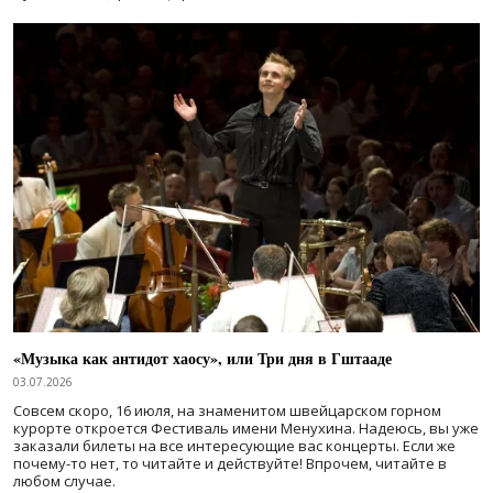
«Музыка как антидот хаосу», или Три дня в Гштааде
03.07.2026
Совсем скоро, 16 июля, на знаменитом швейцарском горном
курорте откроется Фестиваль имени Менухина. Надеюсь, вы уже
заказали билеты на все интересующие вас концерты. Если же
почему-то нет, то читайте и действуйте! Впрочем, читайте в
любом случае.