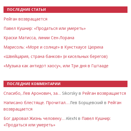
ПОСЛЕДНИЕ СТАТЬИ
Рейган возвращается
Павел Кушнир: «Продаться или умереть»
Краски Матисса, линии Сен-Лорана
Марисоль: «Море и солнце» в Кунстхаусе Цюриха
«Швейцария, страна банков» (и кисельных берегов)
«Музыка как антидот хаосу», или Три дня в Гштааде
ПОСЛЕДНИЕ КОММЕНТАРИИ
Спасибо, Лев Аронович, за…
Sikorsky в
Рейган возвращается
Написано блестяще. Прочитал…
Лев Борщевский в
Рейган
возвращается
Бог даровал Жизнь человеку…
AlexN в
Павел Кушнир:
«Продаться или умереть»