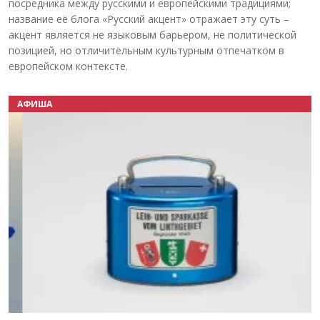
посредника между русскими и европейскими традициями;
название её блога «Русский акцент» отражает эту суть –
акцент является не языковым барьером, не политической
позицией, но отличительным культурным отпечатком в
европейском контексте.
АФИША
Назад
Вперёд