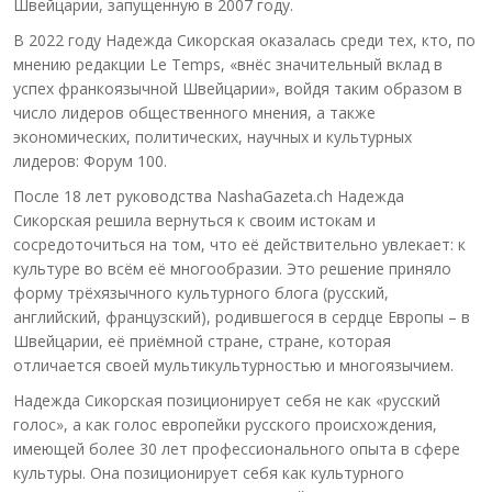
Швейцарии, запущенную в 2007 году.
В 2022 году Надежда Сикорская оказалась среди тех, кто, по
мнению редакции Le Temps, «внёс значительный вклад в
успех франкоязычной Швейцарии», войдя таким образом в
число лидеров общественного мнения, а также
экономических, политических, научных и культурных
лидеров: Форум 100.
После 18 лет руководства NashaGazeta.ch Надежда
Сикорская решила вернуться к своим истокам и
сосредоточиться на том, что её действительно увлекает: к
культуре во всём её многообразии. Это решение приняло
форму трёхязычного культурного блога (русский,
английский, французский), родившегося в сердце Европы – в
Швейцарии, её приёмной стране, стране, которая
отличается своей мультикультурностью и многоязычием.
Надежда Сикорская позиционирует себя не как «русский
голос», а как голос европейки русского происхождения,
имеющей более 30 лет профессионального опыта в сфере
культуры. Она позиционирует себя как культурного