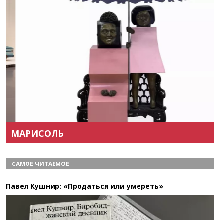
Назад
Вперёд
МАРИСОЛЬ
САМОЕ ЧИТАЕМОЕ
Павел Кушнир: «Продаться или умереть»