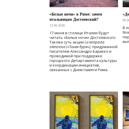
«Белые ночи» в Риме: зачем
«Д
итальянцам Достоевский?
09.0
12.06.2026
В л
Noi
17 июня в столице Италии будут
пе
читать «Белые ночи» Достоевского.
вы
Такова суть акции
La tempesta
silenziosa (
«
Тихая буря
»
)
, придуманной
писателем Алессандро Барикко и
проводимой при поддержке
городского Департамента культуры
и координации инициатив,
связанных с Днем памяти Рима.