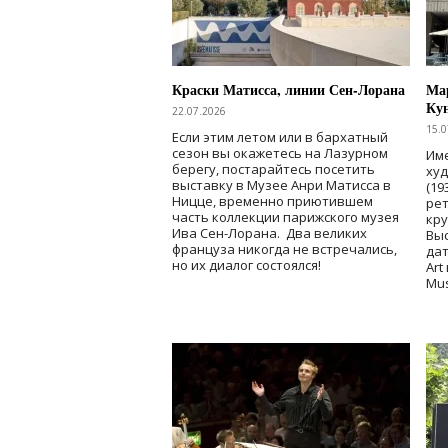
Краски Матисса, линии Сен-Лорана
Мар
Ку
22.07.2026
15.0
Если этим летом или в бархатный
сезон вы окажетесь на Лазурном
Име
берегу, постарайтесь посетить
ху
выставку в Музее Анри Матисса в
(19
Ницце, временно приютившем
рет
часть коллекции парижского музея
кр
Ива Сен-Лорана. Два великих
Выс
француза никогда не встречались,
дат
но их диалог состоялся!
Art
Mu