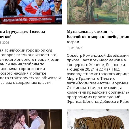
та Бурчуладзе: Голос за
Музыкальные стихии – с
шеткой
Балтийского моря к швейцарски
озерам
5.2026
12.05.2026
ая Тбилисский городской суд
говорил всемирно известного
Оркестр Романдской Швейцарии
зинского оперного певца к семи
приглашает всех меломанов на
дам лишения свободы
по
концерты в Женеве, Лозанне и
винениям в организации
Люцерне 20, 21 и 22 мая. Под
сового насилия, попытке
руководством литовского дириж
вата стратегического объекта и
Мирги Гражините-Тила и с
зывах к свержению власти
.
латвийским пианистом Георгием
Осокиным в качестве солиста
коллектив предложит оригиналь
программу из произведений
Франка, Шопена, Дебюсси и Раве