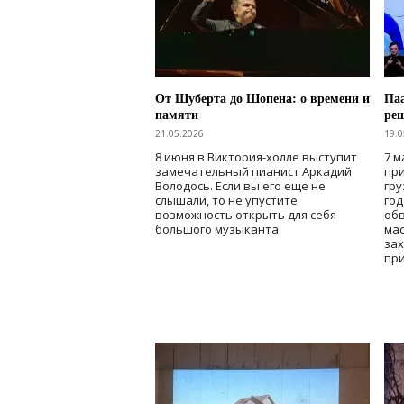
От Шуберта до Шопена: о времени и
Паа
памяти
ре
21.05.2026
19.0
8 июня в Виктория-холле выступит
7 м
замечательный пианист Аркадий
при
Володось. Если вы его еще не
гру
слышали, то не упустите
го
возможность открыть для себя
об
большого музыканта.
мас
зах
при