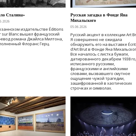
ело Сталина»
Русская загадка в Фонде Яна
Михальского
6.2026
05.06.2026
озаннском издательстве Éditions
r sur Blanc вышел французский
Русский акцент в коллекции Art Br
ревод романа Джайлса Милтона,
Я совершенно не ожидала
полненный Флоранс Герц.
обнаружить его на выставке Écrit
d’Art Brut в Фонде Яна Михальског
Все началось с листка бумаги,
датированного декабрем 1938 го
исписанного русскими,
французскими и английскими
словами, вызвавшего смутное
ощущение чужой трагедии,
зашифрованной в хаотических
строчках и символах.