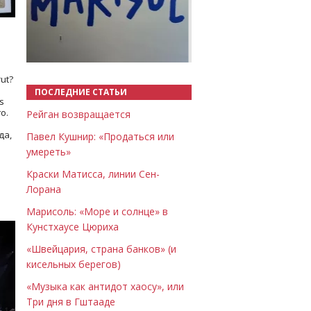
Назад
Вперёд
ut?
ПОСЛЕДНИЕ СТАТЬИ
s
о.
Рейган возвращается
да,
Павел Кушнир: «Продаться или
умереть»
Краски Матисса, линии Сен-
Лорана
Марисоль: «Море и солнце» в
Кунстхаусе Цюриха
«Швейцария, страна банков» (и
кисельных берегов)
«Музыка как антидот хаосу», или
Три дня в Гштааде