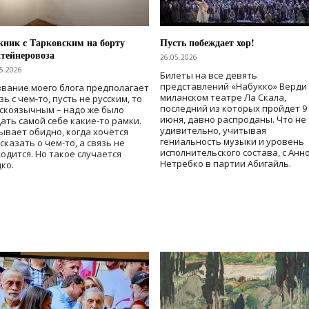
ник с Тарковским на борту
Пусть побеждает хор!
тейнеровоза
26.05.2026
5.2026
Билеты на все девять
представлений «Набукко» Верди
вание моего блога предполагает
миланском театре Ла Скала,
зь с чем-то, пусть не русским, то
последний из которых пройдет 9
скоязычным – надо же было
июня, давно распроданы. Что не
ать самой себе какие-то рамки.
удивительно, учитывая
ывает обидно, когда хочется
гениальность музыки и уровень
сказать о чем-то, а связь не
исполнительского состава, с Анн
одится. Но такое случается
Нетребко в партии Абигайль.
ко.