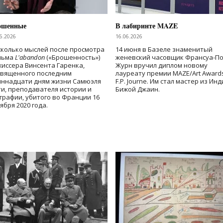
ошенные
В лабиринте MAZE
6.2026
16.06.2026
колько мыслей после просмотра
14 июня в Базеле знаменитый
льма
L'abandon
(«Брошенность»)
женевский часовщик Франсуа-П
иссера Винсента Гаренка,
Журн вручил диплом новому
священного последним
лауреату премии MAZE/Art Award
иннадцати дням жизни Самюэля
F.P. Journe. Им стал мастер из Ин
и, преподавателя истории и
Бижой Джаин.
графии, убитого во Франции 16
ября 2020 года.