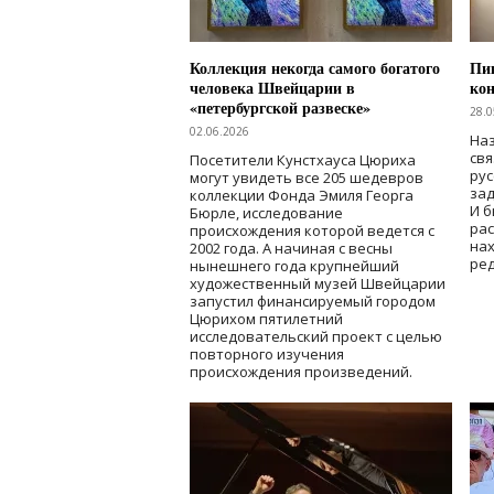
Коллекция некогда самого богатого
Пик
человека Швейцарии в
кон
«петербургской развеске»
28.0
02.06.2026
Наз
свя
Посетители Кунстхауса Цюриха
рус
могут увидеть все 205 шедевров
зад
коллекции Фонда Эмиля Георга
И б
Бюрле, исследование
рас
происхождения которой ведется с
нах
2002 года. А начиная с весны
ред
нынешнего года крупнейший
художественный музей Швейцарии
запустил финансируемый городом
Цюрихом пятилетний
исследовательский проект с целью
повторного изучения
происхождения произведений.