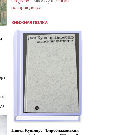
Un grand…
Sikorsky в
Рейган
возвращается
КНИЖНАЯ ПОЛКА
м
ера
ную
ля.
Павел Кушнир: "Биробиджанский