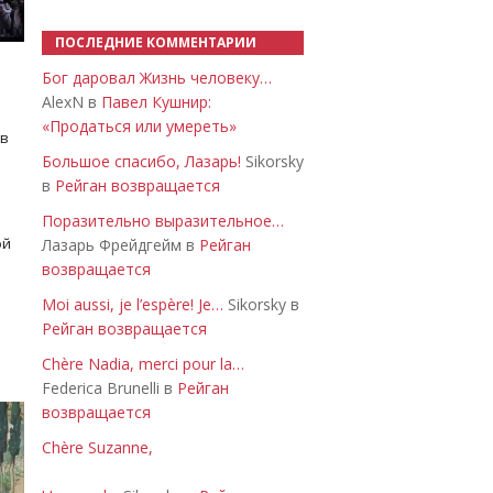
ПОСЛЕДНИЕ КОММЕНТАРИИ
Бог даровал Жизнь человеку…
AlexN в
Павел Кушнир:
«Продаться или умереть»
 в
Большое спасибо, Лазарь!
Sikorsky
в
Рейган возвращается
Поразительно выразительное…
ой
Лазарь Фрейдгейм в
Рейган
возвращается
Moi aussi, je l’espère! Je…
Sikorsky в
Рейган возвращается
Chère Nadia, merci pour la…
Federica Brunelli в
Рейган
возвращается
Chère Suzanne,