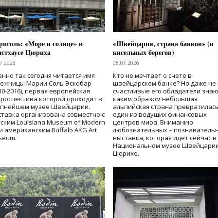
исоль: «Море и солнце» в
«Швейцария, страна банков» (и
нстхаусе Цюриха
кисельных берегов)
7.2026
08.07.2026
нно так сегодня читается имя
Кто не мечтает о счете в
дожницы Марии Соль Эскобар
швейцарском банке? Но даже не 
30-2016), первая европейская
счастливые его обладатели знаю
роспектива которой проходит в
каким образом небольшая
упнейшем музее Швейцарии.
альпийская страна превратилась
тавка организована совместно с
один из ведущих финансовых
ским Louisiana Museum of Modern
центров мира. Вниманию
 и американским Buffalo AKG Art
любознательных – познаватель
seum.
выставка, которая идет сейчас в
Национальном музее Швейцарии
Цюрихе.