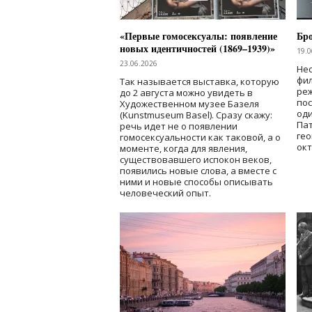
«Первые гомосексуалы: появление
Бр
новых идентичностей (1869–1939)»
19.0
23.06.2026
Нес
фи
Так называется выставка, которую
реж
до 2 августа можно увидеть в
по
Художественном музее Базеля
од
(Kunstmuseum Basel). Сразу скажу:
Пат
речь идет не о появлении
гео
гомосексуальности как таковой, а о
окт
моменте, когда для явления,
существовавшего испокон веков,
появились новые слова, а вместе с
ними и новые способы описывать
человеческий опыт.