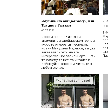
«Музыка как антидот хаосу», или
«Ро
Три дня в Гштааде
30.0
03.07.2026
В 
Мар
Совсем скоро, 16 июля, на
ор
знаменитом швейцарском горном
Ро
курорте откроется Фестиваль
па
имени Менухина. Надеюсь, вы уже
Шв
заказали билеты на все
Пар
интересующие вас концерты. Если
же почему-то нет, то читайте и
действуйте! Впрочем, читайте в
любом случае.