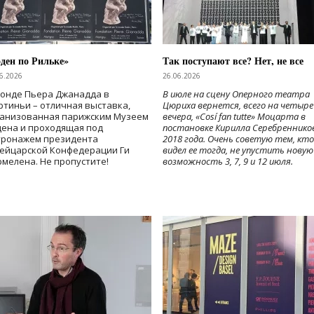
ден по Рильке»
Так поступают все? Нет, не все
6.2026
26.06.2026
Фонде Пьера Джанадда в
В июле на сцену Оперного театра
тиньи – отличная выставка,
Цюриха вернется, всего на четыре
ганизованная парижским Музеем
вечера, «Cosí fan tutte» Моцарта в
дена и проходящая под
постановке Кирилла Серебреннико
тронажем президента
2018 года. Очень советую тем, кто
ейцарской Конфедерации Ги
видел ее тогда, не упустить новую
мелена. Не пропустите!
возможность 3, 7, 9 и 12 июля.