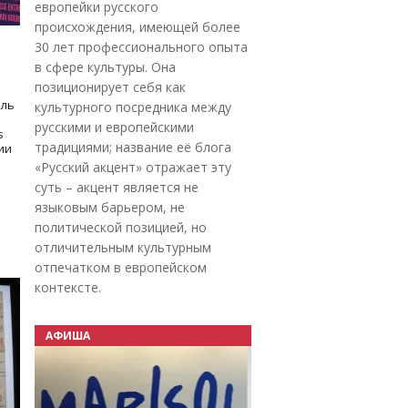
европейки русского
происхождения, имеющей более
30 лет профессионального опыта
в сфере культуры. Она
позиционирует себя как
оль
культурного посредника между
русскими и европейскими
s
традициями; название её блога
дии
«Русский акцент» отражает эту
суть – акцент является не
языковым барьером, не
политической позицией, но
отличительным культурным
отпечатком в европейском
контексте.
АФИША