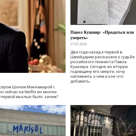
Павел Кушнир: «Продаться или
умереть»
27.07.2026
Два года назад я первой в
Швейцарии рассказала о судьбе
российского пианиста Павла
Кушнира. Сегодня, во вторую
годовщину его смерти, хочу
напомнить о нем и кое-что
добавить.
сером Шоном Макнамарой с
 сейчас на Netflix во многих
й первой мыслью было: зачем?