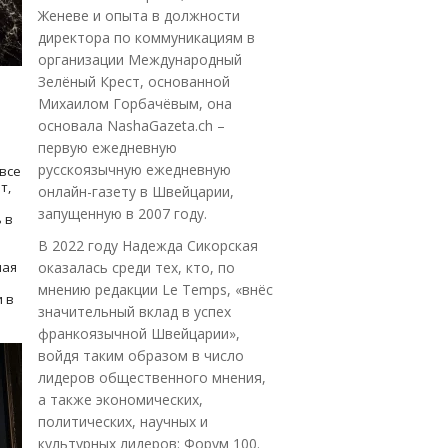
Женеве и опыта в должности
директора по коммуникациям в
организации Международный
Зелёный Крест, основанной
Михаилом Горбачёвым, она
основала NashaGazeta.ch –
первую ежедневную
русскоязычную ежедневную
все
т,
онлайн-газету в Швейцарии,
запущенную в 2007 году.
 в
В 2022 году Надежда Сикорская
ная
оказалась среди тех, кто, по
мнению редакции Le Temps, «внёс
 в
значительный вклад в успех
франкоязычной Швейцарии»,
войдя таким образом в число
лидеров общественного мнения,
а также экономических,
политических, научных и
культурных лидеров: Форум 100.