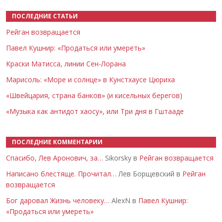
ПОСЛЕДНИЕ СТАТЬИ
Рейган возвращается
Павел Кушнир: «Продаться или умереть»
Краски Матисса, линии Сен-Лорана
Марисоль: «Море и солнце» в Кунстхаусе Цюриха
«Швейцария, страна банков» (и кисельных берегов)
«Музыка как антидот хаосу», или Три дня в Гштааде
ПОСЛЕДНИЕ КОММЕНТАРИИ
Спасибо, Лев Аронович, за…
Sikorsky в
Рейган возвращается
Написано блестяще. Прочитал…
Лев Борщевский в
Рейган
возвращается
Бог даровал Жизнь человеку…
AlexN в
Павел Кушнир:
«Продаться или умереть»