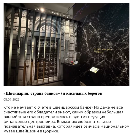
«Швейцария, страна банков» (и кисельных берегов)
08.07.2026
Кто не мечтает о счете в швейцарском банке? Но даже не все
счастливые его обладатели знают, каким образом небольшая
альпийская страна превратилась в один из ведущих
финансовых центров мира. Вниманию любознательных –
познавательная выставка, которая идет сейчас в Национальном
музее Швейцарии в Цюрихе.