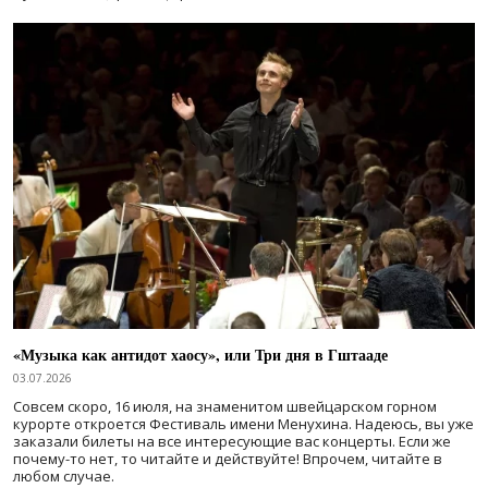
«Музыка как антидот хаосу», или Три дня в Гштааде
03.07.2026
Совсем скоро, 16 июля, на знаменитом швейцарском горном
курорте откроется Фестиваль имени Менухина. Надеюсь, вы уже
заказали билеты на все интересующие вас концерты. Если же
почему-то нет, то читайте и действуйте! Впрочем, читайте в
любом случае.