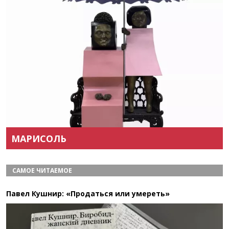
Назад
Вперёд
МАРИСОЛЬ
САМОЕ ЧИТАЕМОЕ
Павел Кушнир: «Продаться или умереть»