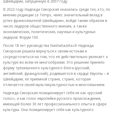
Швейцарии, запущенную в 2007 году.
В 2022 году Надежда Сикорская оказалась среди тех, кто, по
мнению редакции Le Temps, «внёс значительный вклад в
успех франкоязычной Швейцарии», войдя таким образом в
число лидеров общественного мнения, а также
экономических, политических, научных и культурных
лидеров: Форум 100.
После 18 лет руководства NashaGazeta.ch Надежда
Сикорская решила вернуться к своим истокам и
сосредоточиться на том, что её действительно увлекает: к
культуре во всём её многообразии. Это решение приняло
форму трёхязычного культурного блога (русский,
английский, французский), родившегося в сердце Европы – в
Швейцарии, её приёмной стране, стране, которая
отличается своей мультикультурностью и многоязычием.
Надежда Сикорская позиционирует себя не как «русский
голос», а как голос европейки русского происхождения,
имеющей более 30 лет профессионального опыта в сфере
культуры. Она позиционирует себя как культурного