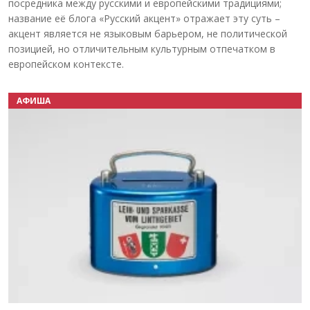
посредника между русскими и европейскими традициями;
название её блога «Русский акцент» отражает эту суть –
акцент является не языковым барьером, не политической
позицией, но отличительным культурным отпечатком в
европейском контексте.
АФИША
Назад
Вперёд