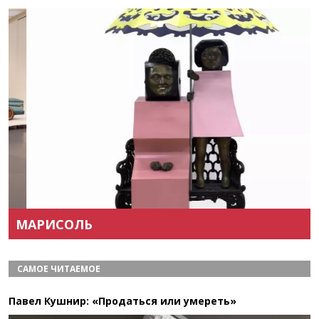
Назад
Вперёд
МАРИСОЛЬ
САМОЕ ЧИТАЕМОЕ
Павел Кушнир: «Продаться или умереть»