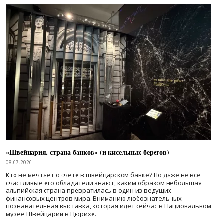
«Швейцария, страна банков» (и кисельных берегов)
08.07.2026
Кто не мечтает о счете в швейцарском банке? Но даже не все
счастливые его обладатели знают, каким образом небольшая
альпийская страна превратилась в один из ведущих
финансовых центров мира. Вниманию любознательных –
познавательная выставка, которая идет сейчас в Национальном
музее Швейцарии в Цюрихе.