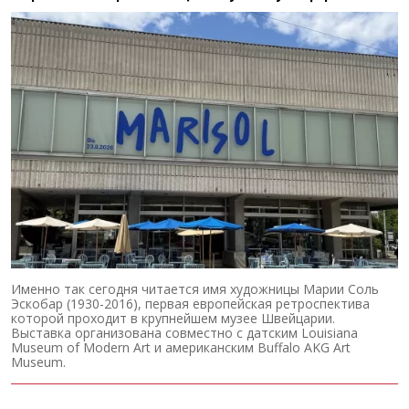
Именно так сегодня читается имя художницы Марии Соль
Эскобар (1930-2016), первая европейская ретроспектива
которой проходит в крупнейшем музее Швейцарии.
Выставка организована совместно с датским Louisiana
Museum of Modern Art и американским Buffalo AKG Art
Museum.