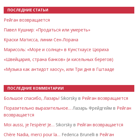
ПОСЛЕДНИЕ СТАТЬИ
Рейган возвращается
Павел Кушнир: «Продаться или умереть»
Краски Матисса, линии Сен-Лорана
Марисоль: «Море и солнце» в Кунстхаусе Цюриха
«Швейцария, страна банков» (и кисельных берегов)
«Музыка как антидот хаосу», или Три дня в Гштааде
ПОСЛЕДНИЕ КОММЕНТАРИИ
Большое спасибо, Лазарь!
Sikorsky в
Рейган возвращается
Поразительно выразительное…
Лазарь Фрейдгейм в
Рейган
возвращается
Moi aussi, je l’espère! Je…
Sikorsky в
Рейган возвращается
Chère Nadia, merci pour la…
Federica Brunelli в
Рейган