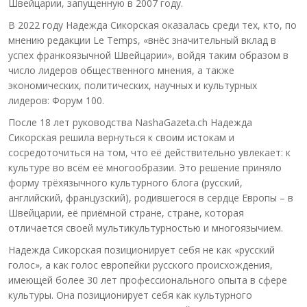
Швейцарии, запущенную в 2007 году.
В 2022 году Надежда Сикорская оказалась среди тех, кто, по
мнению редакции Le Temps, «внёс значительный вклад в
успех франкоязычной Швейцарии», войдя таким образом в
число лидеров общественного мнения, а также
экономических, политических, научных и культурных
лидеров: Форум 100.
После 18 лет руководства NashaGazeta.ch Надежда
Сикорская решила вернуться к своим истокам и
сосредоточиться на том, что её действительно увлекает: к
культуре во всём её многообразии. Это решение приняло
форму трёхязычного культурного блога (русский,
английский, французский), родившегося в сердце Европы – в
Швейцарии, её приёмной стране, стране, которая
отличается своей мультикультурностью и многоязычием.
Надежда Сикорская позиционирует себя не как «русский
голос», а как голос европейки русского происхождения,
имеющей более 30 лет профессионального опыта в сфере
культуры. Она позиционирует себя как культурного