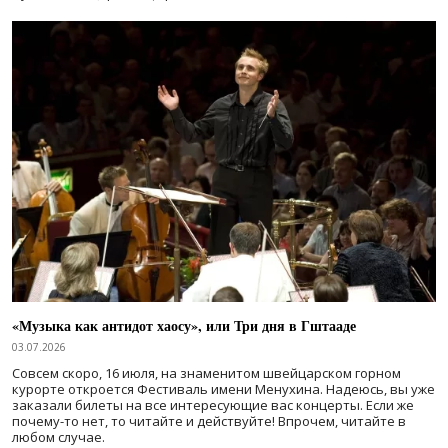
«Музыка как антидот хаосу», или Три дня в Гштааде
03.07.2026
Совсем скоро, 16 июля, на знаменитом швейцарском горном
курорте откроется Фестиваль имени Менухина. Надеюсь, вы уже
заказали билеты на все интересующие вас концерты. Если же
почему-то нет, то читайте и действуйте! Впрочем, читайте в
любом случае.