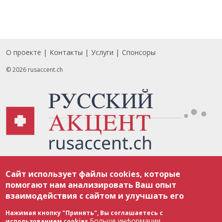
О проекте
Контакты
Услуги
Спонсоры
Footer
© 2026 rusaccent.ch
Все материалы, размещенные на веб-сайте rusaccent.ch, охраняются в
Сайт использует файлы cookies, которые
соответствии с законодательством Швейцарии об авторском праве и
международными соглашениями. Полное или частичное использование
помогают нам анализировать Ваш опыт
материалов возможно только с разрешения редакции. В случае полного
взаимодействия с сайтом и улучшать его
или частичного воспроизведения материалов сайта rusaccent.ch,
ОБЯЗАТЕЛЬНА АКТИВНАЯ ГИПЕРССЫЛКА на конкретный заимствованный
текст. Фотоизображения, размещенные редакцией rusaccent.ch, являются
Нажимая кнопку "Принять", Вы соглашаетесь с
ее исключительной собственностью. Полное или частичное
Больше информации
использованием cookies