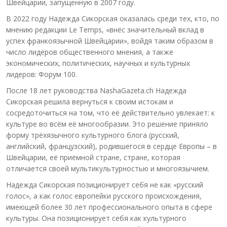
Швейцарии, запущенную в 2007 году.
В 2022 году Надежда Сикорская оказалась среди тех, кто, по
мнению редакции Le Temps, «внёс значительный вклад в
успех франкоязычной Швейцарии», войдя таким образом в
число лидеров общественного мнения, а также
экономических, политических, научных и культурных
лидеров: Форум 100.
После 18 лет руководства NashaGazeta.ch Надежда
Сикорская решила вернуться к своим истокам и
сосредоточиться на том, что её действительно увлекает: к
культуре во всём её многообразии. Это решение приняло
форму трёхязычного культурного блога (русский,
английский, французский), родившегося в сердце Европы – в
Швейцарии, её приёмной стране, стране, которая
отличается своей мультикультурностью и многоязычием.
Надежда Сикорская позиционирует себя не как «русский
голос», а как голос европейки русского происхождения,
имеющей более 30 лет профессионального опыта в сфере
культуры. Она позиционирует себя как культурного