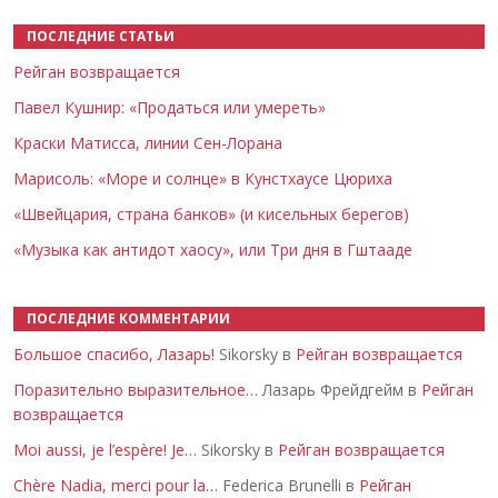
ПОСЛЕДНИЕ СТАТЬИ
Рейган возвращается
Павел Кушнир: «Продаться или умереть»
Краски Матисса, линии Сен-Лорана
Марисоль: «Море и солнце» в Кунстхаусе Цюриха
«Швейцария, страна банков» (и кисельных берегов)
«Музыка как антидот хаосу», или Три дня в Гштааде
ПОСЛЕДНИЕ КОММЕНТАРИИ
Большое спасибо, Лазарь!
Sikorsky в
Рейган возвращается
Поразительно выразительное…
Лазарь Фрейдгейм в
Рейган
возвращается
Moi aussi, je l’espère! Je…
Sikorsky в
Рейган возвращается
Chère Nadia, merci pour la…
Federica Brunelli в
Рейган