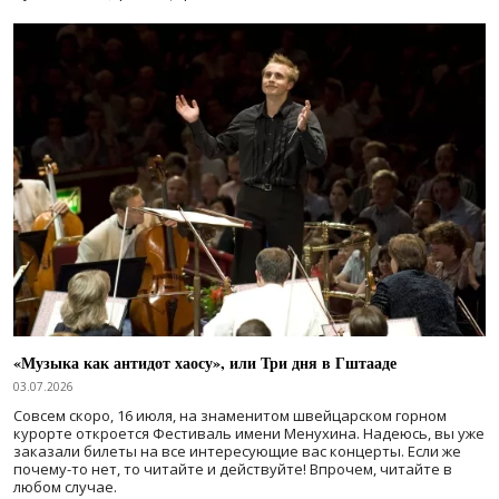
«Музыка как антидот хаосу», или Три дня в Гштааде
03.07.2026
Совсем скоро, 16 июля, на знаменитом швейцарском горном
курорте откроется Фестиваль имени Менухина. Надеюсь, вы уже
заказали билеты на все интересующие вас концерты. Если же
почему-то нет, то читайте и действуйте! Впрочем, читайте в
любом случае.