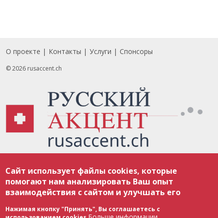
О проекте
Контакты
Услуги
Спонсоры
Footer
© 2026 rusaccent.ch
Все материалы, размещенные на веб-сайте rusaccent.ch, охраняются в
Сайт использует файлы cookies, которые
соответствии с законодательством Швейцарии об авторском праве и
международными соглашениями. Полное или частичное использование
помогают нам анализировать Ваш опыт
материалов возможно только с разрешения редакции. В случае полного
взаимодействия с сайтом и улучшать его
или частичного воспроизведения материалов сайта rusaccent.ch,
ОБЯЗАТЕЛЬНА АКТИВНАЯ ГИПЕРССЫЛКА на конкретный заимствованный
текст. Фотоизображения, размещенные редакцией rusaccent.ch, являются
Нажимая кнопку "Принять", Вы соглашаетесь с
ее исключительной собственностью. Полное или частичное
Больше информации
использованием cookies