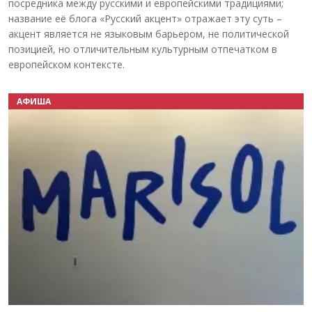
посредника между русскими и европейскими традициями;
название её блога «Русский акцент» отражает эту суть –
акцент является не языковым барьером, не политической
позицией, но отличительным культурным отпечатком в
европейском контексте.
АФИША
Назад
Вперёд