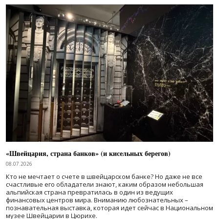
«Швейцария, страна банков» (и кисельных берегов)
08.07.2026
Кто не мечтает о счете в швейцарском банке? Но даже не все
счастливые его обладатели знают, каким образом небольшая
альпийская страна превратилась в один из ведущих
финансовых центров мира. Вниманию любознательных –
познавательная выставка, которая идет сейчас в Национальном
музее Швейцарии в Цюрихе.