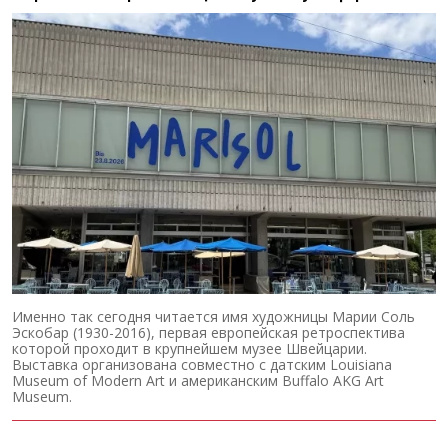
Именно так сегодня читается имя художницы Марии Соль
Эскобар (1930-2016), первая европейская ретроспектива
которой проходит в крупнейшем музее Швейцарии.
Выставка организована совместно с датским Louisiana
Museum of Modern Art и американским Buffalo AKG Art
Museum.