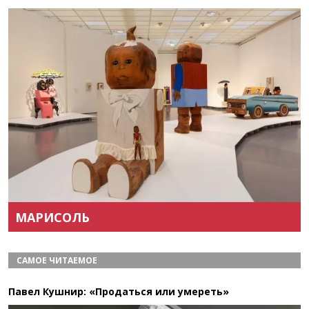
Назад
Вперёд
МАРИСОЛЬ
САМОЕ ЧИТАЕМОЕ
Павел Кушнир: «Продаться или умереть»