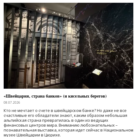
«Швейцария, страна банков» (и кисельных берегов)
08.07.2026
Кто не мечтает о счете в швейцарском банке? Но даже не все
счастливые его обладатели знают, каким образом небольшая
альпийская страна превратилась в один из ведущих
финансовых центров мира. Вниманию любознательных –
познавательная выставка, которая идет сейчас в Национальном
музее Швейцарии в Цюрихе.