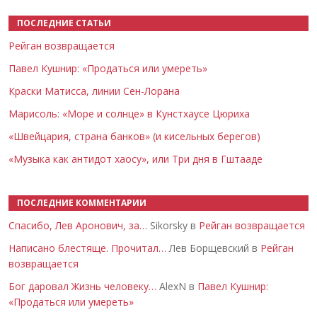
ПОСЛЕДНИЕ СТАТЬИ
Рейган возвращается
Павел Кушнир: «Продаться или умереть»
Краски Матисса, линии Сен-Лорана
Марисоль: «Море и солнце» в Кунстхаусе Цюриха
«Швейцария, страна банков» (и кисельных берегов)
«Музыка как антидот хаосу», или Три дня в Гштааде
ПОСЛЕДНИЕ КОММЕНТАРИИ
Спасибо, Лев Аронович, за…
Sikorsky в
Рейган возвращается
Написано блестяще. Прочитал…
Лев Борщевский в
Рейган
возвращается
Бог даровал Жизнь человеку…
AlexN в
Павел Кушнир:
«Продаться или умереть»