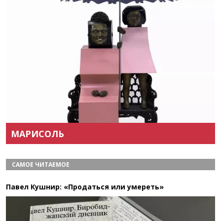
Назад
Вперёд
МАРИСОЛЬ
САМОЕ ЧИТАЕМОЕ
Павел Кушнир: «Продаться или умереть»