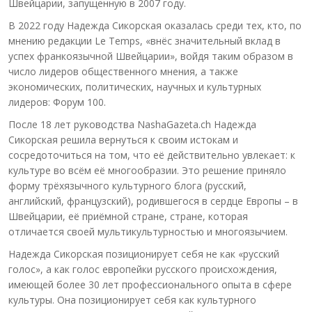
Швейцарии, запущенную в 2007 году.
В 2022 году Надежда Сикорская оказалась среди тех, кто, по
мнению редакции Le Temps, «внёс значительный вклад в
успех франкоязычной Швейцарии», войдя таким образом в
число лидеров общественного мнения, а также
экономических, политических, научных и культурных
лидеров: Форум 100.
После 18 лет руководства NashaGazeta.ch Надежда
Сикорская решила вернуться к своим истокам и
сосредоточиться на том, что её действительно увлекает: к
культуре во всём её многообразии. Это решение приняло
форму трёхязычного культурного блога (русский,
английский, французский), родившегося в сердце Европы – в
Швейцарии, её приёмной стране, стране, которая
отличается своей мультикультурностью и многоязычием.
Надежда Сикорская позиционирует себя не как «русский
голос», а как голос европейки русского происхождения,
имеющей более 30 лет профессионального опыта в сфере
культуры. Она позиционирует себя как культурного