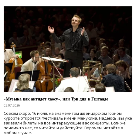
«Музыка как антидот хаосу», или Три дня в Гштааде
03.07.2026
Совсем скоро, 16 июля, на знаменитом швейцарском горном
курорте откроется Фестиваль имени Менухина. Надеюсь, вы уже
заказали билеты на все интересующие вас концерты. Если же
почему-то нет, то читайте и действуйте! Впрочем, читайте в
любом случае.