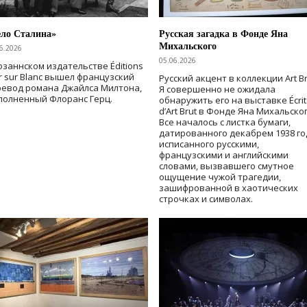
ело Сталина»
Русская загадка в Фонде Яна
Михальского
6.2026
05.06.2026
озаннском издательстве Éditions
r sur Blanc вышел французский
Русский акцент в коллекции Art Br
ревод романа Джайлса Милтона,
Я совершенно не ожидала
полненный Флоранс Герц.
обнаружить его на выставке Écrit
d’Art Brut в Фонде Яна Михальског
Все началось с листка бумаги,
датированного декабрем 1938 го
исписанного русскими,
французскими и английскими
словами, вызвавшего смутное
ощущение чужой трагедии,
зашифрованной в хаотических
строчках и символах.