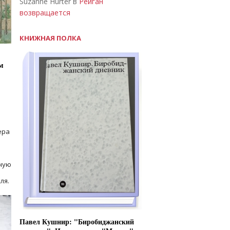
Suzanne Hurter в
Рейган
возвращается
КНИЖНАЯ ПОЛКА
м
ера
ную
ля.
Павел Кушнир: "Биробиджанский