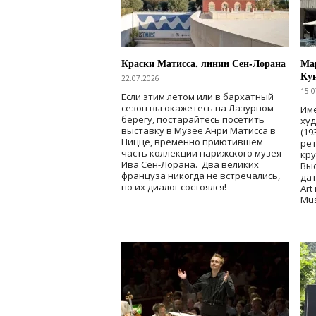
Краски Матисса, линии Сен-Лорана
Мар
Ку
22.07.2026
15.0
Если этим летом или в бархатный
сезон вы окажетесь на Лазурном
Име
берегу, постарайтесь посетить
ху
выставку в Музее Анри Матисса в
(19
Ницце, временно приютившем
рет
часть коллекции парижского музея
кр
Ива Сен-Лорана. Два великих
Выс
француза никогда не встречались,
дат
но их диалог состоялся!
Art
Mu