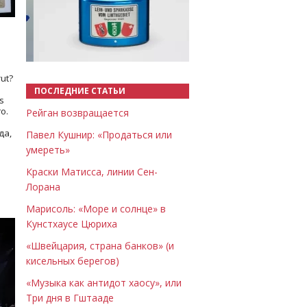
Назад
Вперёд
ut?
ПОСЛЕДНИЕ СТАТЬИ
s
о.
Рейган возвращается
да,
Павел Кушнир: «Продаться или
умереть»
Краски Матисса, линии Сен-
Лорана
Марисоль: «Море и солнце» в
Кунстхаусе Цюриха
«Швейцария, страна банков» (и
кисельных берегов)
«Музыка как антидот хаосу», или
Три дня в Гштааде