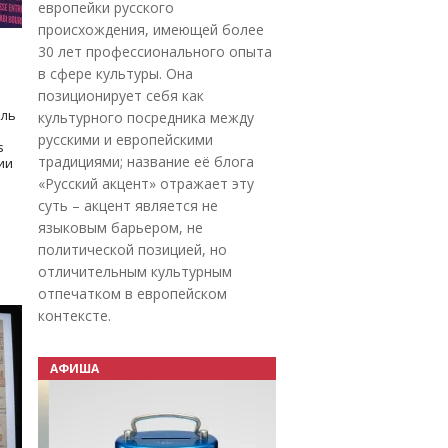
европейки русского
происхождения, имеющей более
30 лет профессионального опыта
в сфере культуры. Она
позиционирует себя как
оль
культурного посредника между
русскими и европейскими
s
традициями; название её блога
дии
«Русский акцент» отражает эту
суть – акцент является не
языковым барьером, не
политической позицией, но
отличительным культурным
отпечатком в европейском
контексте.
АФИША