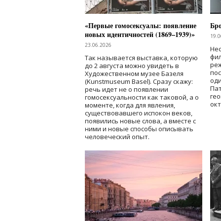
«Первые гомосексуалы: появление
Бр
новых идентичностей (1869–1939)»
19.0
23.06.2026
Нес
фи
Так называется выставка, которую
реж
до 2 августа можно увидеть в
по
Художественном музее Базеля
од
(Kunstmuseum Basel). Сразу скажу:
Пат
речь идет не о появлении
гео
гомосексуальности как таковой, а о
окт
моменте, когда для явления,
существовавшего испокон веков,
появились новые слова, а вместе с
ними и новые способы описывать
человеческий опыт.