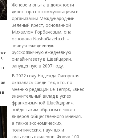
Женеве и опыта в должности
директора по коммуникациям в
организации Международный
Зелёный Крест, основанной
Михаилом Горбачёвым, она
основала NashaGazeta.ch –
первую ежедневную
русскоязычную ежедневную
все
т,
онлайн-газету в Швейцарии,
запущенную в 2007 году.
 в
В 2022 году Надежда Сикорская
ная
оказалась среди тех, кто, по
мнению редакции Le Temps, «внёс
 в
значительный вклад в успех
франкоязычной Швейцарии»,
войдя таким образом в число
лидеров общественного мнения,
а также экономических,
политических, научных и
культурных лидеров: Форум 100.