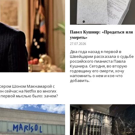
Павел Кушнир: «Продаться или
умереть»
27.07.2026
Два года назад я первой в
Швейцарии рассказала о судьбе
российского пианиста Павла
Кушнира. Сегодня, во вторую
годовщину его смерти, хочу
напомнить о нем и кое-что
добавить.
сером Шоном Макнамарой с
 сейчас на Netflix во многих
й первой мыслью было: зачем?