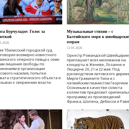
та Бурчуладзе: Голос за
Музыкальные стихии – с
шеткой
Балтийского моря к швейцарски
озерам
5.2026
12.05.2026
ая Тбилисский городской суд
говорил всемирно известного
Оркестр Романдской Швейцарии
зинского оперного певца к семи
приглашает всех меломанов на
дам лишения свободы
по
концерты в Женеве, Лозанне и
винениям в организации
Люцерне 20, 21 и 22 мая. Под
сового насилия, попытке
руководством литовского дириж
вата стратегического объекта и
Мирги Гражините-Тила и с
зывах к свержению власти
.
латвийским пианистом Георгием
Осокиным в качестве солиста
коллектив предложит оригиналь
программу из произведений
Франка, Шопена, Дебюсси и Раве