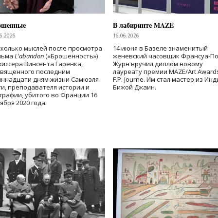
ошенные
В лабиринте MAZE
6.2026
16.06.2026
колько мыслей после просмотра
14 июня в Базеле знаменитый
льма
L'abandon
(«Брошенность»)
женевский часовщик Франсуа-П
иссера Винсента Гаренка,
Журн вручил диплом новому
священного последним
лауреату премии MAZE/Art Award
иннадцати дням жизни Самюэля
F.P. Journe. Им стал мастер из Ин
и, преподавателя истории и
Бижой Джаин.
графии, убитого во Франции 16
ября 2020 года.