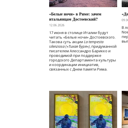
«Белые ночи» в Риме: зачем
«Д
итальянцам Достоевский?
09.0
12.06.2026
В л
Noi
17 июня в столице Италии будут
пе
читать «Белые ночи» Достоевского.
вы
Такова суть акции
La tempesta
silenziosa (
«
Тихая буря
»
)
, придуманной
писателем Алессандро Барикко и
проводимой при поддержке
городского Департамента культуры
и координации инициатив,
связанных с Днем памяти Рима.