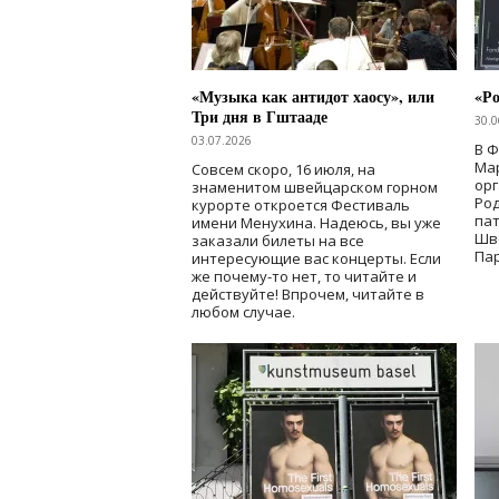
«Музыка как антидот хаосу», или
«Ро
Три дня в Гштааде
30.0
03.07.2026
В 
Мар
Совсем скоро, 16 июля, на
ор
знаменитом швейцарском горном
Ро
курорте откроется Фестиваль
па
имени Менухина. Надеюсь, вы уже
Шв
заказали билеты на все
Пар
интересующие вас концерты. Если
же почему-то нет, то читайте и
действуйте! Впрочем, читайте в
любом случае.