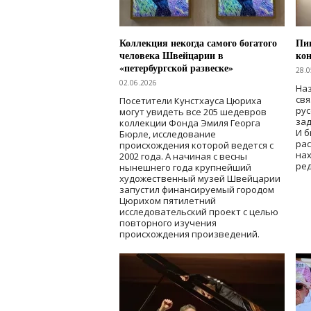
Коллекция некогда самого богатого
Пик
человека Швейцарии в
кон
«петербургской развеске»
28.0
02.06.2026
Наз
свя
Посетители Кунстхауса Цюриха
рус
могут увидеть все 205 шедевров
зад
коллекции Фонда Эмиля Георга
И б
Бюрле, исследование
рас
происхождения которой ведется с
нах
2002 года. А начиная с весны
ред
нынешнего года крупнейший
художественный музей Швейцарии
запустил финансируемый городом
Цюрихом пятилетний
исследовательский проект с целью
повторного изучения
происхождения произведений.