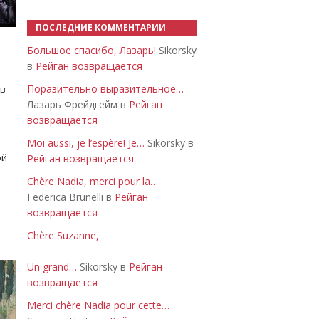
ПОСЛЕДНИЕ КОММЕНТАРИИ
Большое спасибо, Лазарь!
Sikorsky
в
Рейган возвращается
Поразительно выразительное…
 в
Лазарь Фрейдгейм в
Рейган
возвращается
Moi aussi, je l’espère! Je…
Sikorsky в
ой
Рейган возвращается
Chère Nadia, merci pour la…
Federica Brunelli в
Рейган
возвращается
Chère Suzanne,
Un grand…
Sikorsky в
Рейган
возвращается
Merci chère Nadia pour cette…