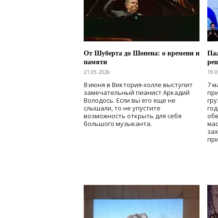
От Шуберта до Шопена: о времени и
Паа
памяти
ре
21.05.2026
19.0
8 июня в Виктория-холле выступит
7 м
замечательный пианист Аркадий
при
Володось. Если вы его еще не
гру
слышали, то не упустите
го
возможность открыть для себя
об
большого музыканта.
мас
зах
при