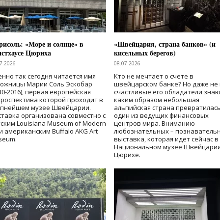
исоль: «Море и солнце» в
«Швейцария, страна банков» (и
нстхаусе Цюриха
кисельных берегов)
7.2026
08.07.2026
нно так сегодня читается имя
Кто не мечтает о счете в
дожницы Марии Соль Эскобар
швейцарском банке? Но даже не 
30-2016), первая европейская
счастливые его обладатели знаю
роспектива которой проходит в
каким образом небольшая
упнейшем музее Швейцарии.
альпийская страна превратилась
тавка организована совместно с
один из ведущих финансовых
ским Louisiana Museum of Modern
центров мира. Вниманию
 и американским Buffalo AKG Art
любознательных – познаватель
seum.
выставка, которая идет сейчас в
Национальном музее Швейцарии
Цюрихе.