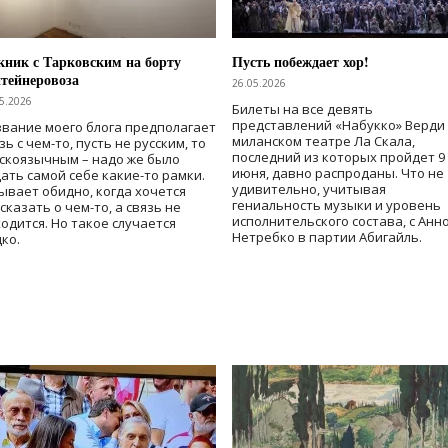
ник с Тарковским на борту
Пусть побеждает хор!
тейнеровоза
26.05.2026
5.2026
Билеты на все девять
представлений «Набукко» Верди
вание моего блога предполагает
миланском театре Ла Скала,
зь с чем-то, пусть не русским, то
последний из которых пройдет 9
скоязычным – надо же было
июня, давно распроданы. Что не
ать самой себе какие-то рамки.
удивительно, учитывая
ывает обидно, когда хочется
гениальность музыки и уровень
сказать о чем-то, а связь не
исполнительского состава, с Анн
одится. Но такое случается
Нетребко в партии Абигайль.
ко.