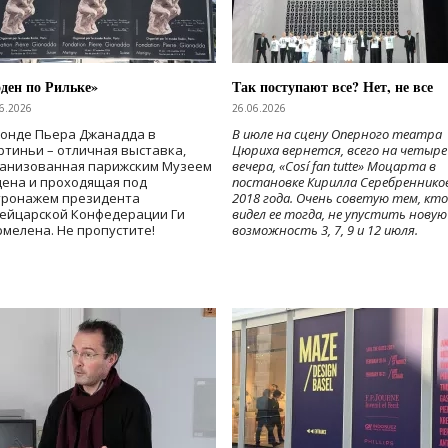
ден по Рильке»
Так поступают все? Нет, не все
6.2026
26.06.2026
Фонде Пьера Джанадда в
В июле на сцену Оперного театра
тиньи – отличная выставка,
Цюриха вернется, всего на четыре
ганизованная парижским Музеем
вечера, «Cosí fan tutte» Моцарта в
дена и проходящая под
постановке Кирилла Серебреннико
тронажем президента
2018 года. Очень советую тем, кто
ейцарской Конфедерации Ги
видел ее тогда, не упустить новую
мелена. Не пропустите!
возможность 3, 7, 9 и 12 июля.