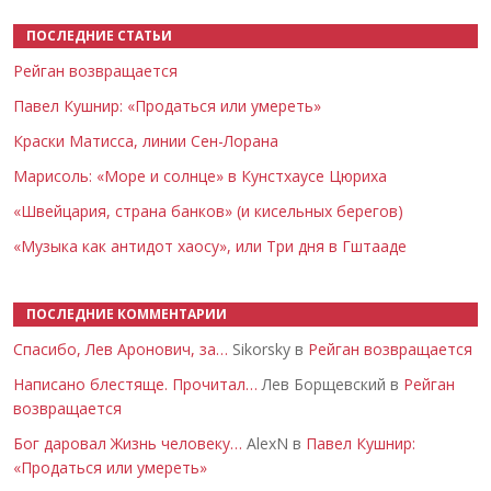
ПОСЛЕДНИЕ СТАТЬИ
Рейган возвращается
Павел Кушнир: «Продаться или умереть»
Краски Матисса, линии Сен-Лорана
Марисоль: «Море и солнце» в Кунстхаусе Цюриха
«Швейцария, страна банков» (и кисельных берегов)
«Музыка как антидот хаосу», или Три дня в Гштааде
ПОСЛЕДНИЕ КОММЕНТАРИИ
Спасибо, Лев Аронович, за…
Sikorsky в
Рейган возвращается
Написано блестяще. Прочитал…
Лев Борщевский в
Рейган
возвращается
Бог даровал Жизнь человеку…
AlexN в
Павел Кушнир:
«Продаться или умереть»