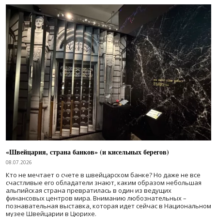
«Швейцария, страна банков» (и кисельных берегов)
08.07.2026
Кто не мечтает о счете в швейцарском банке? Но даже не все
счастливые его обладатели знают, каким образом небольшая
альпийская страна превратилась в один из ведущих
финансовых центров мира. Вниманию любознательных –
познавательная выставка, которая идет сейчас в Национальном
музее Швейцарии в Цюрихе.