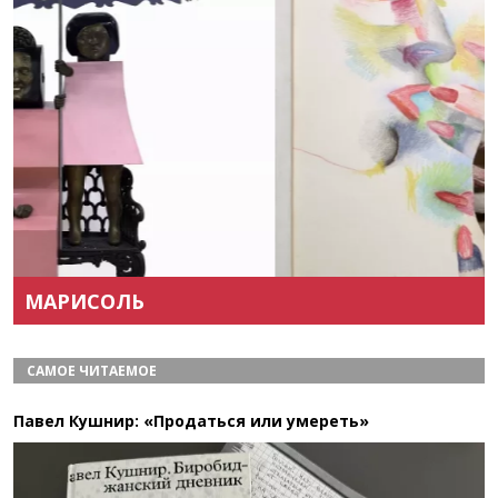
Назад
Вперёд
МАРИСОЛЬ
САМОЕ ЧИТАЕМОЕ
Павел Кушнир: «Продаться или умереть»