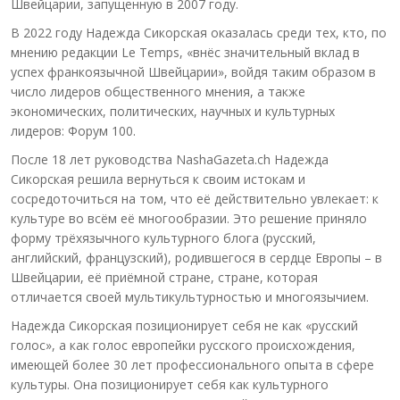
Швейцарии, запущенную в 2007 году.
В 2022 году Надежда Сикорская оказалась среди тех, кто, по
мнению редакции Le Temps, «внёс значительный вклад в
успех франкоязычной Швейцарии», войдя таким образом в
число лидеров общественного мнения, а также
экономических, политических, научных и культурных
лидеров: Форум 100.
После 18 лет руководства NashaGazeta.ch Надежда
Сикорская решила вернуться к своим истокам и
сосредоточиться на том, что её действительно увлекает: к
культуре во всём её многообразии. Это решение приняло
форму трёхязычного культурного блога (русский,
английский, французский), родившегося в сердце Европы – в
Швейцарии, её приёмной стране, стране, которая
отличается своей мультикультурностью и многоязычием.
Надежда Сикорская позиционирует себя не как «русский
голос», а как голос европейки русского происхождения,
имеющей более 30 лет профессионального опыта в сфере
культуры. Она позиционирует себя как культурного