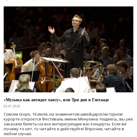
«Музыка как антидот хаосу», или Три дня в Гштааде
03.07.2026
Совсем скоро, 16 июля, на знаменитом швейцарском горном
курорте откроется Фестиваль имени Менухина. Надеюсь, вы уже
заказали билеты на все интересующие вас концерты. Если же
почему-то нет, то читайте и действуйте! Впрочем, читайте в
любом случае.