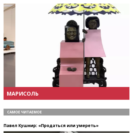
Назад
Вперёд
МАРИСОЛЬ
САМОЕ ЧИТАЕМОЕ
Павел Кушнир: «Продаться или умереть»