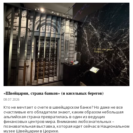
«Швейцария, страна банков» (и кисельных берегов)
08.07.2026
Кто не мечтает о счете в швейцарском банке? Но даже не все
счастливые его обладатели знают, каким образом небольшая
альпийская страна превратилась в один из ведущих
финансовых центров мира. Вниманию любознательных –
познавательная выставка, которая идет сейчас в Национальном
музее Швейцарии в Цюрихе.