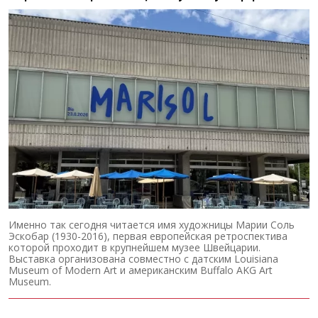
Именно так сегодня читается имя художницы Марии Соль
Эскобар (1930-2016), первая европейская ретроспектива
которой проходит в крупнейшем музее Швейцарии.
Выставка организована совместно с датским Louisiana
Museum of Modern Art и американским Buffalo AKG Art
Museum.