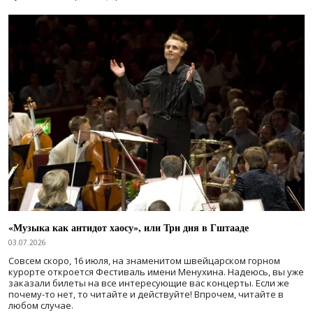
«Музыка как антидот хаосу», или Три дня в Гштааде
03.07.2026
Совсем скоро, 16 июля, на знаменитом швейцарском горном
курорте откроется Фестиваль имени Менухина. Надеюсь, вы уже
заказали билеты на все интересующие вас концерты. Если же
почему-то нет, то читайте и действуйте! Впрочем, читайте в
любом случае.