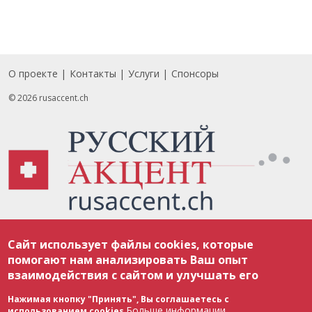
О проекте
Контакты
Услуги
Спонсоры
Footer
© 2026 rusaccent.ch
Все материалы, размещенные на веб-сайте rusaccent.ch, охраняются в
Сайт использует файлы cookies, которые
соответствии с законодательством Швейцарии об авторском праве и
международными соглашениями. Полное или частичное использование
помогают нам анализировать Ваш опыт
материалов возможно только с разрешения редакции. В случае полного
взаимодействия с сайтом и улучшать его
или частичного воспроизведения материалов сайта rusaccent.ch,
ОБЯЗАТЕЛЬНА АКТИВНАЯ ГИПЕРССЫЛКА на конкретный заимствованный
текст. Фотоизображения, размещенные редакцией rusaccent.ch, являются
Нажимая кнопку "Принять", Вы соглашаетесь с
ее исключительной собственностью. Полное или частичное
Больше информации
использованием cookies