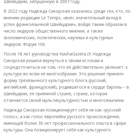
Швейцарии, запущенную в 2007 году.
В 2022 году Надежда Сикорская оказалась среди тех, кто, по
мнению редакции Le Temps, «внёс значительный вклад в
успех франкоязычной Швейцарии», войдя таким образом в
число лидеров общественного мнения, а также
экономических, политических, научных и культурных
лидеров: Форум 100.
После 18 лет руководства NashaGazeta.ch Надежда
Сикорская решила вернуться к своим истокам и
сосредоточиться на том, что её действительно увлекает: к
культуре во всём её многообразии. Это решение приняло
форму трёхязычного культурного блога (русский,
английский, французский), родившегося в сердце Европы – в
Швейцарии, её приёмной стране, стране, которая
отличается своей мультикультурностью и многоязычием.
Надежда Сикорская позиционирует себя не как «русский
голос», а как голос европейки русского происхождения,
имеющей более 30 лет профессионального опыта в сфере
культуры. Она позиционирует себя как культурного