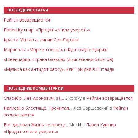
ПОСЛЕДНИЕ СТАТЬИ
Рейган возвращается
Павел Кушнир: «Продаться или умереть»
Краски Матисса, линии Сен-Лорана
Марисоль: «Море и солнце» в Кунстхаусе Цюриха
«Швейцария, страна банков» (и кисельных берегов)
«Музыка как антидот хаосу», или Три дня в Гштааде
ПОСЛЕДНИЕ КОММЕНТАРИИ
Спасибо, Лев Аронович, за…
Sikorsky в
Рейган возвращается
Написано блестяще. Прочитал…
Лев Борщевский в
Рейган
возвращается
Бог даровал Жизнь человеку…
AlexN в
Павел Кушнир:
«Продаться или умереть»