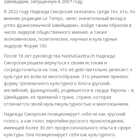
Швейцарии, запущенную в 2007 году.
В 2022 году Надежда Сикорская оказалась среди тех, кто, по
мнению редакции Le Temps, «внёс значительный вклад в
успех франкоязычной Швейцарии», войдя таким образом в
число лидеров общественного мнения, а также
экономических, политических, научных и культурных
лидеров: Форум 100.
После 18 лет руководства NashaGazeta.ch Надежда
Сикорская решила вернуться к своим истокам и
сосредоточиться на том, что её действительно увлекает: к
культуре во всём её многообразии. Это решение приняло
форму трёхязычного культурного блога (русский,
английский, французский), родившегося в сердце Европы – в
Швейцарии, её приёмной стране, стране, которая
отличается своей мультикультурностью и многоязычием.
Надежда Сикорская позиционирует себя не как «русский
голос», а как голос европейки русского происхождения,
имеющей более 30 лет профессионального опыта в сфере
культуры. Она позиционирует себя как культурного