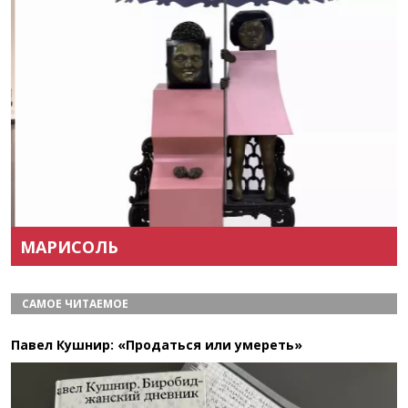
Назад
Вперёд
МАРИСОЛЬ
САМОЕ ЧИТАЕМОЕ
Павел Кушнир: «Продаться или умереть»