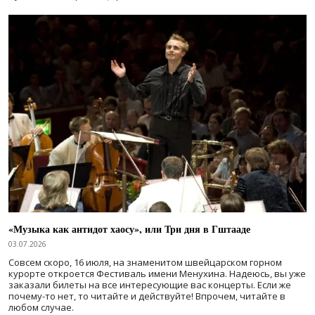
«Музыка как антидот хаосу», или Три дня в Гштааде
03.07.2026
Совсем скоро, 16 июля, на знаменитом швейцарском горном
курорте откроется Фестиваль имени Менухина. Надеюсь, вы уже
заказали билеты на все интересующие вас концерты. Если же
почему-то нет, то читайте и действуйте! Впрочем, читайте в
любом случае.