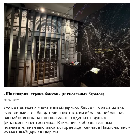
«Швейцария, страна банков» (и кисельных берегов)
08.07.2026
Кто не мечтает о счете в швейцарском банке? Но даже не все
счастливые его обладатели знают, каким образом небольшая
альпийская страна превратилась в один из ведущих
финансовых центров мира. Вниманию любознательных –
познавательная выставка, которая идет сейчас в Национальном
музее Швейцарии в Цюрихе.