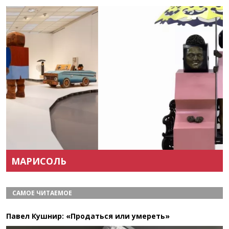
Назад
Вперёд
МАРИСОЛЬ
САМОЕ ЧИТАЕМОЕ
Павел Кушнир: «Продаться или умереть»