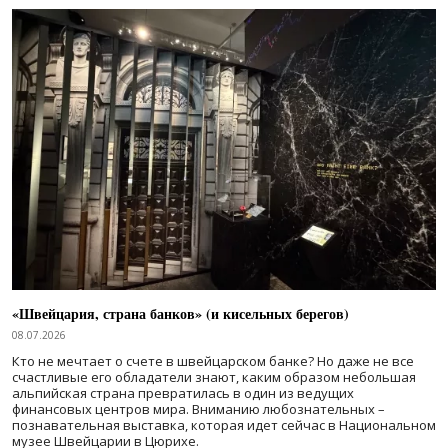
«Швейцария, страна банков» (и кисельных берегов)
08.07.2026
Кто не мечтает о счете в швейцарском банке? Но даже не все
счастливые его обладатели знают, каким образом небольшая
альпийская страна превратилась в один из ведущих
финансовых центров мира. Вниманию любознательных –
познавательная выставка, которая идет сейчас в Национальном
музее Швейцарии в Цюрихе.