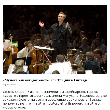
«Музыка как антидот хаосу», или Три дня в Гштааде
03.07.2026
Совсем скоро, 16 июля, на знаменитом швейцарском горном
курорте откроется Фестиваль имени Менухина. Надеюсь, вы уже
заказали билеты на все интересующие вас концерты. Если же
почему-то нет, то читайте и действуйте! Впрочем, читайте в
любом случае.