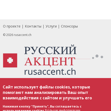
О проекте
Контакты
Услуги
Спонсоры
Footer
© 2026 rusaccent.ch
Все материалы, размещенные на веб-сайте rusaccent.ch, охраняются в
Сайт использует файлы cookies, которые
соответствии с законодательством Швейцарии об авторском праве и
международными соглашениями. Полное или частичное использование
помогают нам анализировать Ваш опыт
материалов возможно только с разрешения редакции. В случае полного
взаимодействия с сайтом и улучшать его
или частичного воспроизведения материалов сайта rusaccent.ch,
ОБЯЗАТЕЛЬНА АКТИВНАЯ ГИПЕРССЫЛКА на конкретный заимствованный
текст. Фотоизображения, размещенные редакцией rusaccent.ch, являются
Нажимая кнопку "Принять", Вы соглашаетесь с
ее исключительной собственностью. Полное или частичное
Больше информации
использованием cookies