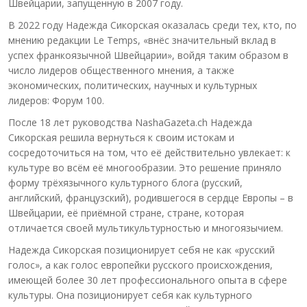
Швейцарии, запущенную в 2007 году.
В 2022 году Надежда Сикорская оказалась среди тех, кто, по
мнению редакции Le Temps, «внёс значительный вклад в
успех франкоязычной Швейцарии», войдя таким образом в
число лидеров общественного мнения, а также
экономических, политических, научных и культурных
лидеров: Форум 100.
После 18 лет руководства NashaGazeta.ch Надежда
Сикорская решила вернуться к своим истокам и
сосредоточиться на том, что её действительно увлекает: к
культуре во всём её многообразии. Это решение приняло
форму трёхязычного культурного блога (русский,
английский, французский), родившегося в сердце Европы – в
Швейцарии, её приёмной стране, стране, которая
отличается своей мультикультурностью и многоязычием.
Надежда Сикорская позиционирует себя не как «русский
голос», а как голос европейки русского происхождения,
имеющей более 30 лет профессионального опыта в сфере
культуры. Она позиционирует себя как культурного