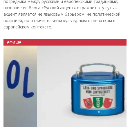
посредника между русскими и европейскими традициями;
название её блога «Русский акцент» отражает эту суть –
акцент является не языковым барьером, не политической
позицией, но отличительным культурным отпечатком в
европейском контексте.
АФИША
Назад
Вперёд