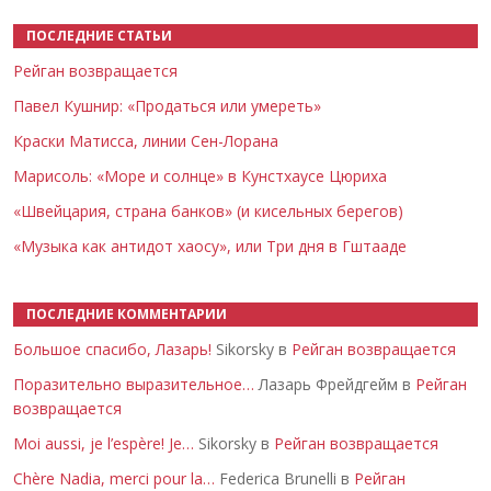
ПОСЛЕДНИЕ СТАТЬИ
Рейган возвращается
Павел Кушнир: «Продаться или умереть»
Краски Матисса, линии Сен-Лорана
Марисоль: «Море и солнце» в Кунстхаусе Цюриха
«Швейцария, страна банков» (и кисельных берегов)
«Музыка как антидот хаосу», или Три дня в Гштааде
ПОСЛЕДНИЕ КОММЕНТАРИИ
Большое спасибо, Лазарь!
Sikorsky в
Рейган возвращается
Поразительно выразительное…
Лазарь Фрейдгейм в
Рейган
возвращается
Moi aussi, je l’espère! Je…
Sikorsky в
Рейган возвращается
Chère Nadia, merci pour la…
Federica Brunelli в
Рейган