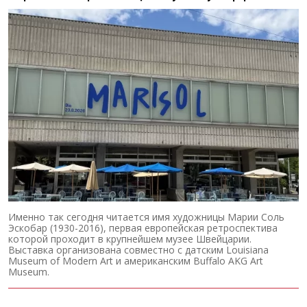
Именно так сегодня читается имя художницы Марии Соль
Эскобар (1930-2016), первая европейская ретроспектива
которой проходит в крупнейшем музее Швейцарии.
Выставка организована совместно с датским Louisiana
Museum of Modern Art и американским Buffalo AKG Art
Museum.