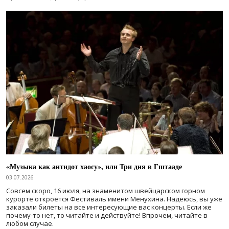
«Музыка как антидот хаосу», или Три дня в Гштааде
03.07.2026
Совсем скоро, 16 июля, на знаменитом швейцарском горном
курорте откроется Фестиваль имени Менухина. Надеюсь, вы уже
заказали билеты на все интересующие вас концерты. Если же
почему-то нет, то читайте и действуйте! Впрочем, читайте в
любом случае.