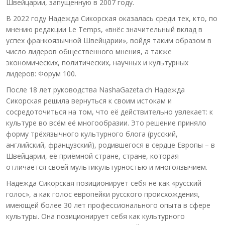
Швейцарии, запущенную в 2007 году.
В 2022 году Надежда Сикорская оказалась среди тех, кто, по
мнению редакции Le Temps, «внёс значительный вклад в
успех франкоязычной Швейцарии», войдя таким образом в
число лидеров общественного мнения, а также
экономических, политических, научных и культурных
лидеров: Форум 100.
После 18 лет руководства NashaGazeta.ch Надежда
Сикорская решила вернуться к своим истокам и
сосредоточиться на том, что её действительно увлекает: к
культуре во всём её многообразии. Это решение приняло
форму трёхязычного культурного блога (русский,
английский, французский), родившегося в сердце Европы – в
Швейцарии, её приёмной стране, стране, которая
отличается своей мультикультурностью и многоязычием.
Надежда Сикорская позиционирует себя не как «русский
голос», а как голос европейки русского происхождения,
имеющей более 30 лет профессионального опыта в сфере
культуры. Она позиционирует себя как культурного