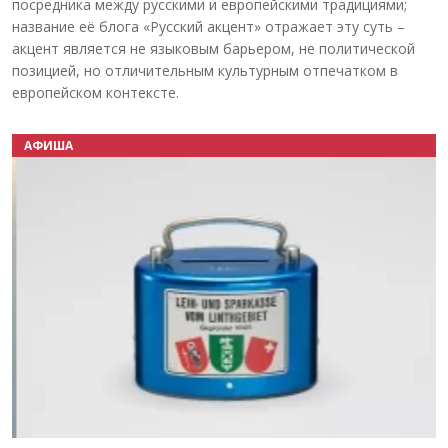
посредника между русскими и европейскими традициями;
название её блога «Русский акцент» отражает эту суть –
акцент является не языковым барьером, не политической
позицией, но отличительным культурным отпечатком в
европейском контексте.
АФИША
Назад
Вперёд