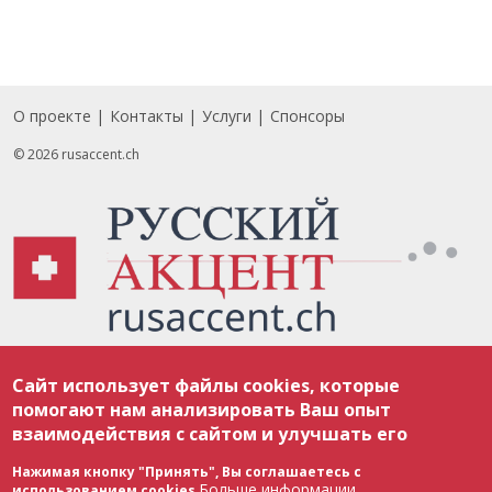
О проекте
Контакты
Услуги
Спонсоры
Footer
© 2026 rusaccent.ch
Все материалы, размещенные на веб-сайте rusaccent.ch, охраняются в
Сайт использует файлы cookies, которые
соответствии с законодательством Швейцарии об авторском праве и
международными соглашениями. Полное или частичное использование
помогают нам анализировать Ваш опыт
материалов возможно только с разрешения редакции. В случае полного
взаимодействия с сайтом и улучшать его
или частичного воспроизведения материалов сайта rusaccent.ch,
ОБЯЗАТЕЛЬНА АКТИВНАЯ ГИПЕРССЫЛКА на конкретный заимствованный
текст. Фотоизображения, размещенные редакцией rusaccent.ch, являются
Нажимая кнопку "Принять", Вы соглашаетесь с
ее исключительной собственностью. Полное или частичное
Больше информации
использованием cookies