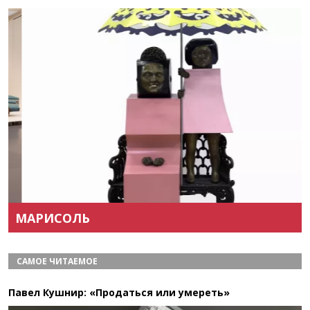
Назад
Вперёд
МАРИСОЛЬ
САМОЕ ЧИТАЕМОЕ
Павел Кушнир: «Продаться или умереть»