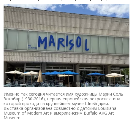
Именно так сегодня читается имя художницы Марии Соль
Эскобар (1930-2016), первая европейская ретроспектива
которой проходит в крупнейшем музее Швейцарии.
Выставка организована совместно с датским Louisiana
Museum of Modern Art и американским Buffalo AKG Art
Museum.