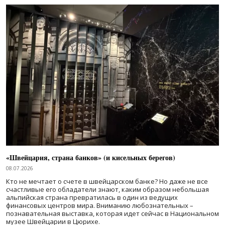
«Швейцария, страна банков» (и кисельных берегов)
08.07.2026
Кто не мечтает о счете в швейцарском банке? Но даже не все
счастливые его обладатели знают, каким образом небольшая
альпийская страна превратилась в один из ведущих
финансовых центров мира. Вниманию любознательных –
познавательная выставка, которая идет сейчас в Национальном
музее Швейцарии в Цюрихе.