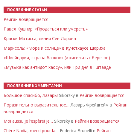
ПОСЛЕДНИЕ СТАТЬИ
Рейган возвращается
Павел Кушнир: «Продаться или умереть»
Краски Матисса, линии Сен-Лорана
Марисоль: «Море и солнце» в Кунстхаусе Цюриха
«Швейцария, страна банков» (и кисельных берегов)
«Музыка как антидот хаосу», или Три дня в Гштааде
ПОСЛЕДНИЕ КОММЕНТАРИИ
Большое спасибо, Лазарь!
Sikorsky в
Рейган возвращается
Поразительно выразительное…
Лазарь Фрейдгейм в
Рейган
возвращается
Moi aussi, je l’espère! Je…
Sikorsky в
Рейган возвращается
Chère Nadia, merci pour la…
Federica Brunelli в
Рейган