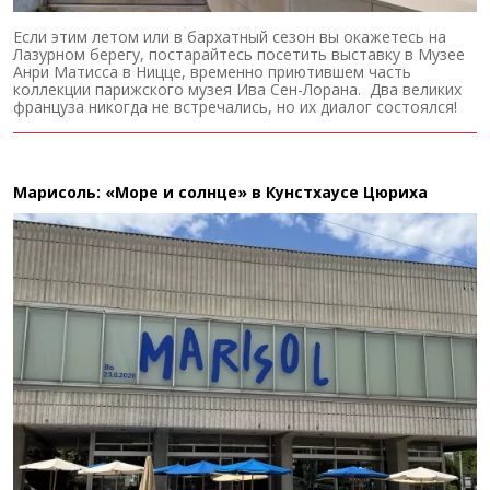
Если этим летом или в бархатный сезон вы окажетесь на
Лазурном берегу, постарайтесь посетить выставку в Музее
Анри Матисса в Ницце, временно приютившем часть
коллекции парижского музея Ива Сен-Лорана. Два великих
француза никогда не встречались, но их диалог состоялся!
Марисоль: «Море и солнце» в Кунстхаусе Цюриха