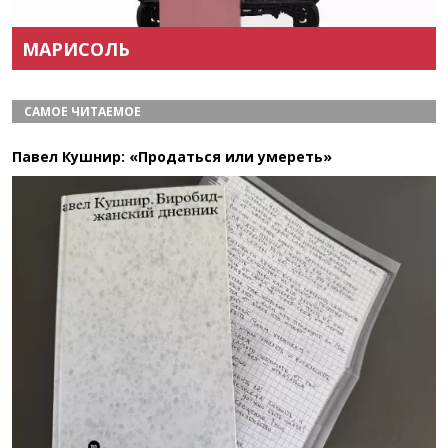
Назад
Вперёд
МАРИСОЛЬ
САМОЕ ЧИТАЕМОЕ
Павел Кушнир: «Продаться или умереть»