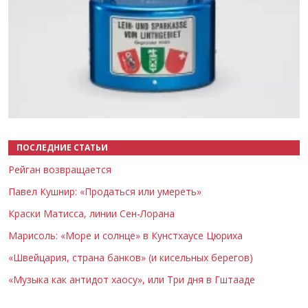
Назад
Вперёд
ПОСЛЕДНИЕ СТАТЬИ
Рейган возвращается
Павел Кушнир: «Продаться или умереть»
Краски Матисса, линии Сен-Лорана
Марисоль: «Море и солнце» в Кунстхаусе Цюриха
«Швейцария, страна банков» (и кисельных берегов)
«Музыка как антидот хаосу», или Три дня в Гштааде