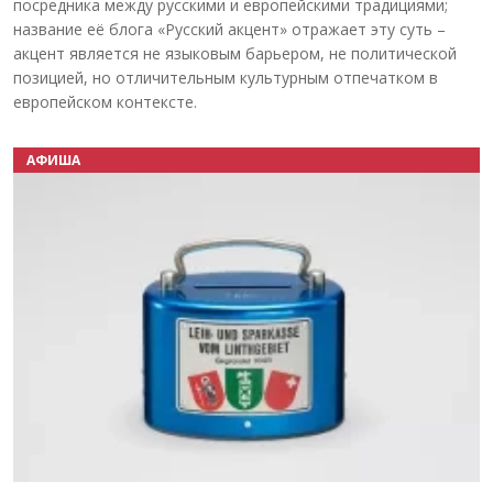
посредника между русскими и европейскими традициями;
название её блога «Русский акцент» отражает эту суть –
акцент является не языковым барьером, не политической
позицией, но отличительным культурным отпечатком в
европейском контексте.
АФИША
Назад
Вперёд