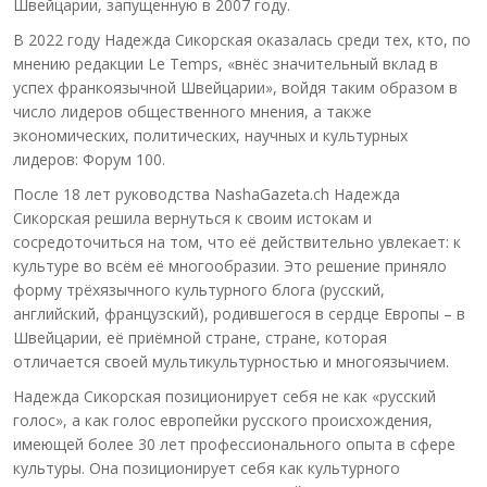
Швейцарии, запущенную в 2007 году.
В 2022 году Надежда Сикорская оказалась среди тех, кто, по
мнению редакции Le Temps, «внёс значительный вклад в
успех франкоязычной Швейцарии», войдя таким образом в
число лидеров общественного мнения, а также
экономических, политических, научных и культурных
лидеров: Форум 100.
После 18 лет руководства NashaGazeta.ch Надежда
Сикорская решила вернуться к своим истокам и
сосредоточиться на том, что её действительно увлекает: к
культуре во всём её многообразии. Это решение приняло
форму трёхязычного культурного блога (русский,
английский, французский), родившегося в сердце Европы – в
Швейцарии, её приёмной стране, стране, которая
отличается своей мультикультурностью и многоязычием.
Надежда Сикорская позиционирует себя не как «русский
голос», а как голос европейки русского происхождения,
имеющей более 30 лет профессионального опыта в сфере
культуры. Она позиционирует себя как культурного