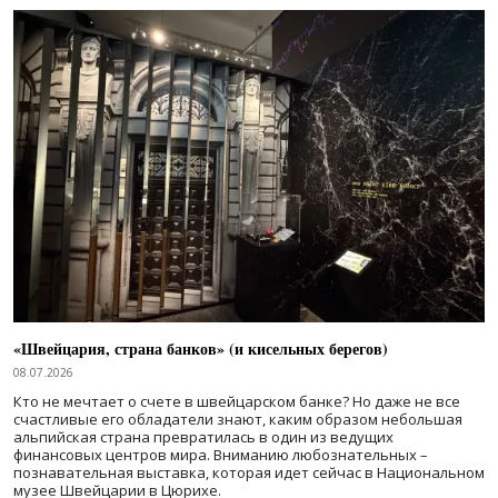
«Швейцария, страна банков» (и кисельных берегов)
08.07.2026
Кто не мечтает о счете в швейцарском банке? Но даже не все
счастливые его обладатели знают, каким образом небольшая
альпийская страна превратилась в один из ведущих
финансовых центров мира. Вниманию любознательных –
познавательная выставка, которая идет сейчас в Национальном
музее Швейцарии в Цюрихе.