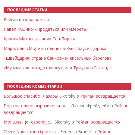
ПОСЛЕДНИЕ СТАТЬИ
Рейган возвращается
Павел Кушнир: «Продаться или умереть»
Краски Матисса, линии Сен-Лорана
Марисоль: «Море и солнце» в Кунстхаусе Цюриха
«Швейцария, страна банков» (и кисельных берегов)
«Музыка как антидот хаосу», или Три дня в Гштааде
ПОСЛЕДНИЕ КОММЕНТАРИИ
Большое спасибо, Лазарь!
Sikorsky в
Рейган возвращается
Поразительно выразительное…
Лазарь Фрейдгейм в
Рейган
возвращается
Moi aussi, je l’espère! Je…
Sikorsky в
Рейган возвращается
Chère Nadia, merci pour la…
Federica Brunelli в
Рейган