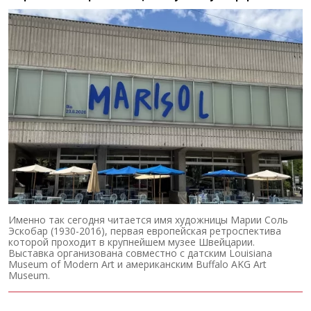
Именно так сегодня читается имя художницы Марии Соль
Эскобар (1930-2016), первая европейская ретроспектива
которой проходит в крупнейшем музее Швейцарии.
Выставка организована совместно с датским Louisiana
Museum of Modern Art и американским Buffalo AKG Art
Museum.