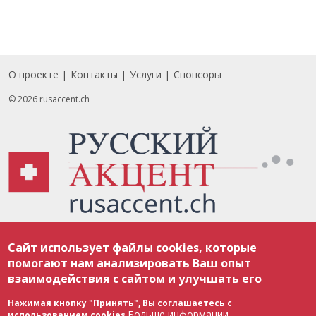
О проекте
Контакты
Услуги
Спонсоры
Footer
© 2026 rusaccent.ch
Все материалы, размещенные на веб-сайте rusaccent.ch, охраняются в
Сайт использует файлы cookies, которые
соответствии с законодательством Швейцарии об авторском праве и
международными соглашениями. Полное или частичное использование
помогают нам анализировать Ваш опыт
материалов возможно только с разрешения редакции. В случае полного
взаимодействия с сайтом и улучшать его
или частичного воспроизведения материалов сайта rusaccent.ch,
ОБЯЗАТЕЛЬНА АКТИВНАЯ ГИПЕРССЫЛКА на конкретный заимствованный
текст. Фотоизображения, размещенные редакцией rusaccent.ch, являются
Нажимая кнопку "Принять", Вы соглашаетесь с
ее исключительной собственностью. Полное или частичное
Больше информации
использованием cookies