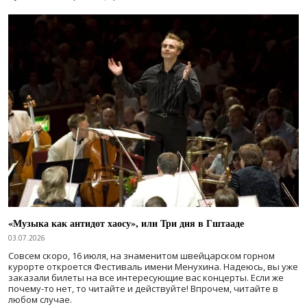
«Музыка как антидот хаосу», или Три дня в Гштааде
03.07.2026
Совсем скоро, 16 июля, на знаменитом швейцарском горном
курорте откроется Фестиваль имени Менухина. Надеюсь, вы уже
заказали билеты на все интересующие вас концерты. Если же
почему-то нет, то читайте и действуйте! Впрочем, читайте в
любом случае.