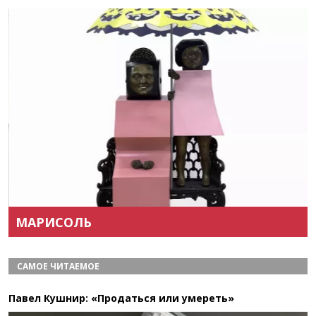
Назад
Вперёд
МАРИСОЛЬ
САМОЕ ЧИТАЕМОЕ
Павел Кушнир: «Продаться или умереть»