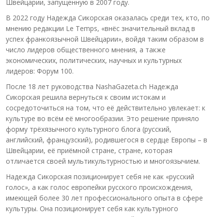
Швейцарии, запущенную в 2007 году.
В 2022 году Надежда Сикорская оказалась среди тех, кто, по
мнению редакции Le Temps, «внёс значительный вклад в
успех франкоязычной Швейцарии», войдя таким образом в
число лидеров общественного мнения, а также
экономических, политических, научных и культурных
лидеров: Форум 100.
После 18 лет руководства NashaGazeta.ch Надежда
Сикорская решила вернуться к своим истокам и
сосредоточиться на том, что её действительно увлекает: к
культуре во всём её многообразии. Это решение приняло
форму трёхязычного культурного блога (русский,
английский, французский), родившегося в сердце Европы – в
Швейцарии, её приёмной стране, стране, которая
отличается своей мультикультурностью и многоязычием.
Надежда Сикорская позиционирует себя не как «русский
голос», а как голос европейки русского происхождения,
имеющей более 30 лет профессионального опыта в сфере
культуры. Она позиционирует себя как культурного