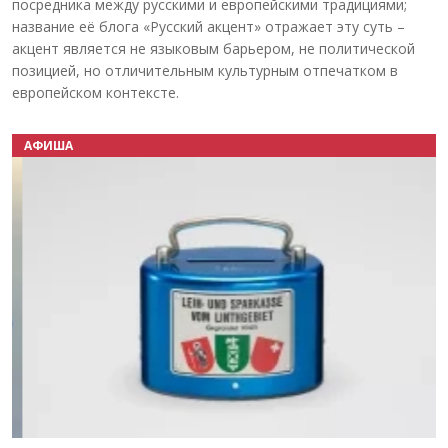
посредника между русскими и европейскими традициями;
название её блога «Русский акцент» отражает эту суть –
акцент является не языковым барьером, не политической
позицией, но отличительным культурным отпечатком в
европейском контексте.
АФИША
Назад
Вперёд