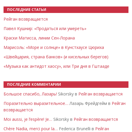
ПОСЛЕДНИЕ СТАТЬИ
Рейган возвращается
Павел Кушнир: «Продаться или умереть»
Краски Матисса, линии Сен-Лорана
Марисоль: «Море и солнце» в Кунстхаусе Цюриха
«Швейцария, страна банков» (и кисельных берегов)
«Музыка как антидот хаосу», или Три дня в Гштааде
ПОСЛЕДНИЕ КОММЕНТАРИИ
Большое спасибо, Лазарь!
Sikorsky в
Рейган возвращается
Поразительно выразительное…
Лазарь Фрейдгейм в
Рейган
возвращается
Moi aussi, je l’espère! Je…
Sikorsky в
Рейган возвращается
Chère Nadia, merci pour la…
Federica Brunelli в
Рейган