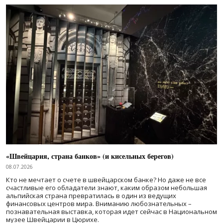
«Швейцария, страна банков» (и кисельных берегов)
08.07.2026
Кто не мечтает о счете в швейцарском банке? Но даже не все
счастливые его обладатели знают, каким образом небольшая
альпийская страна превратилась в один из ведущих
финансовых центров мира. Вниманию любознательных –
познавательная выставка, которая идет сейчас в Национальном
музее Швейцарии в Цюрихе.