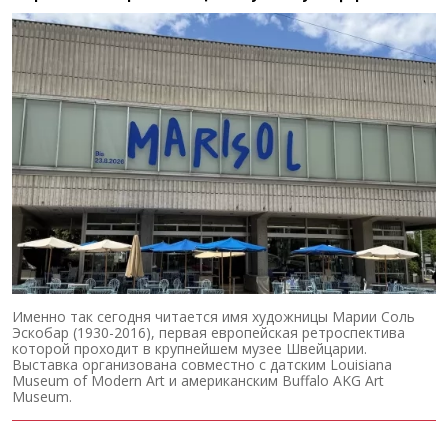
Именно так сегодня читается имя художницы Марии Соль
Эскобар (1930-2016), первая европейская ретроспектива
которой проходит в крупнейшем музее Швейцарии.
Выставка организована совместно с датским Louisiana
Museum of Modern Art и американским Buffalo AKG Art
Museum.