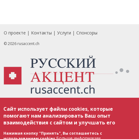
О проекте
Контакты
Услуги
Спонсоры
Footer
© 2026 rusaccent.ch
Все материалы, размещенные на веб-сайте rusaccent.ch, охраняются в
Сайт использует файлы cookies, которые
соответствии с законодательством Швейцарии об авторском праве и
международными соглашениями. Полное или частичное использование
помогают нам анализировать Ваш опыт
материалов возможно только с разрешения редакции. В случае полного
взаимодействия с сайтом и улучшать его
или частичного воспроизведения материалов сайта rusaccent.ch,
ОБЯЗАТЕЛЬНА АКТИВНАЯ ГИПЕРССЫЛКА на конкретный заимствованный
текст. Фотоизображения, размещенные редакцией rusaccent.ch, являются
Нажимая кнопку "Принять", Вы соглашаетесь с
ее исключительной собственностью. Полное или частичное
Больше информации
использованием cookies