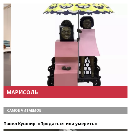
Назад
Вперёд
МАРИСОЛЬ
САМОЕ ЧИТАЕМОЕ
Павел Кушнир: «Продаться или умереть»