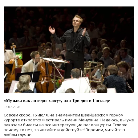
«Музыка как антидот хаосу», или Три дня в Гштааде
03.07.2026
Совсем скоро, 16 июля, на знаменитом швейцарском горном
курорте откроется Фестиваль имени Менухина. Надеюсь, вы уже
заказали билеты на все интересующие вас концерты. Если же
почему-то нет, то читайте и действуйте! Впрочем, читайте в
любом случае.