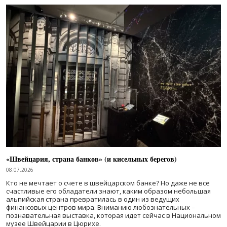
«Швейцария, страна банков» (и кисельных берегов)
08.07.2026
Кто не мечтает о счете в швейцарском банке? Но даже не все
счастливые его обладатели знают, каким образом небольшая
альпийская страна превратилась в один из ведущих
финансовых центров мира. Вниманию любознательных –
познавательная выставка, которая идет сейчас в Национальном
музее Швейцарии в Цюрихе.