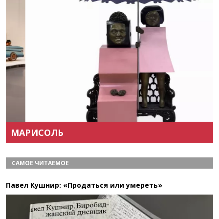
Назад
Вперёд
МАРИСОЛЬ
САМОЕ ЧИТАЕМОЕ
Павел Кушнир: «Продаться или умереть»