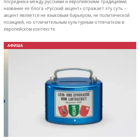
посредника между русскими и европейскими традициями;
название её блога «Русский акцент» отражает эту суть –
акцент является не языковым барьером, не политической
позицией, но отличительным культурным отпечатком в
европейском контексте.
АФИША
Назад
Вперёд