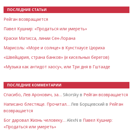
ПОСЛЕДНИЕ СТАТЬИ
Рейган возвращается
Павел Кушнир: «Продаться или умереть»
Краски Матисса, линии Сен-Лорана
Марисоль: «Море и солнце» в Кунстхаусе Цюриха
«Швейцария, страна банков» (и кисельных берегов)
«Музыка как антидот хаосу», или Три дня в Гштааде
ПОСЛЕДНИЕ КОММЕНТАРИИ
Спасибо, Лев Аронович, за…
Sikorsky в
Рейган возвращается
Написано блестяще. Прочитал…
Лев Борщевский в
Рейган
возвращается
Бог даровал Жизнь человеку…
AlexN в
Павел Кушнир:
«Продаться или умереть»