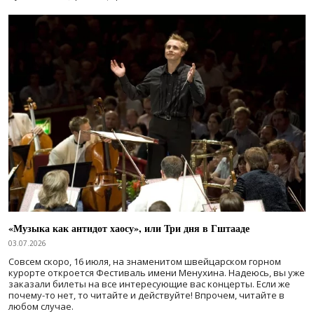
«Музыка как антидот хаосу», или Три дня в Гштааде
03.07.2026
Совсем скоро, 16 июля, на знаменитом швейцарском горном
курорте откроется Фестиваль имени Менухина. Надеюсь, вы уже
заказали билеты на все интересующие вас концерты. Если же
почему-то нет, то читайте и действуйте! Впрочем, читайте в
любом случае.