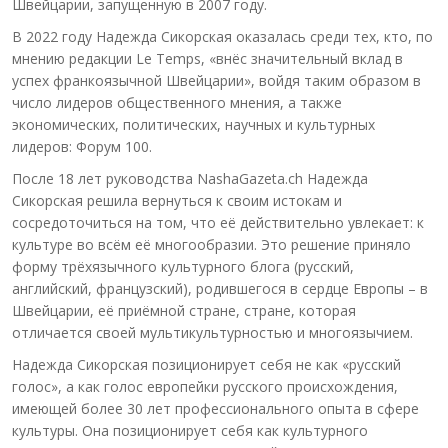
Швейцарии, запущенную в 2007 году.
В 2022 году Надежда Сикорская оказалась среди тех, кто, по
мнению редакции Le Temps, «внёс значительный вклад в
успех франкоязычной Швейцарии», войдя таким образом в
число лидеров общественного мнения, а также
экономических, политических, научных и культурных
лидеров: Форум 100.
После 18 лет руководства NashaGazeta.ch Надежда
Сикорская решила вернуться к своим истокам и
сосредоточиться на том, что её действительно увлекает: к
культуре во всём её многообразии. Это решение приняло
форму трёхязычного культурного блога (русский,
английский, французский), родившегося в сердце Европы – в
Швейцарии, её приёмной стране, стране, которая
отличается своей мультикультурностью и многоязычием.
Надежда Сикорская позиционирует себя не как «русский
голос», а как голос европейки русского происхождения,
имеющей более 30 лет профессионального опыта в сфере
культуры. Она позиционирует себя как культурного