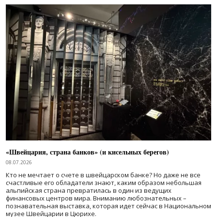
«Швейцария, страна банков» (и кисельных берегов)
08.07.2026
Кто не мечтает о счете в швейцарском банке? Но даже не все
счастливые его обладатели знают, каким образом небольшая
альпийская страна превратилась в один из ведущих
финансовых центров мира. Вниманию любознательных –
познавательная выставка, которая идет сейчас в Национальном
музее Швейцарии в Цюрихе.