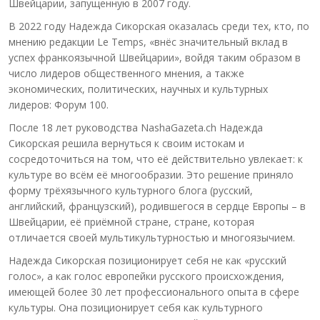
Швейцарии, запущенную в 2007 году.
В 2022 году Надежда Сикорская оказалась среди тех, кто, по
мнению редакции Le Temps, «внёс значительный вклад в
успех франкоязычной Швейцарии», войдя таким образом в
число лидеров общественного мнения, а также
экономических, политических, научных и культурных
лидеров: Форум 100.
После 18 лет руководства NashaGazeta.ch Надежда
Сикорская решила вернуться к своим истокам и
сосредоточиться на том, что её действительно увлекает: к
культуре во всём её многообразии. Это решение приняло
форму трёхязычного культурного блога (русский,
английский, французский), родившегося в сердце Европы – в
Швейцарии, её приёмной стране, стране, которая
отличается своей мультикультурностью и многоязычием.
Надежда Сикорская позиционирует себя не как «русский
голос», а как голос европейки русского происхождения,
имеющей более 30 лет профессионального опыта в сфере
культуры. Она позиционирует себя как культурного