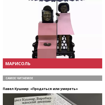
Назад
Вперёд
МАРИСОЛЬ
САМОЕ ЧИТАЕМОЕ
Павел Кушнир: «Продаться или умереть»