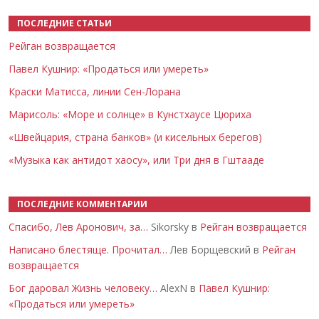
ПОСЛЕДНИЕ СТАТЬИ
Рейган возвращается
Павел Кушнир: «Продаться или умереть»
Краски Матисса, линии Сен-Лорана
Марисоль: «Море и солнце» в Кунстхаусе Цюриха
«Швейцария, страна банков» (и кисельных берегов)
«Музыка как антидот хаосу», или Три дня в Гштааде
ПОСЛЕДНИЕ КОММЕНТАРИИ
Спасибо, Лев Аронович, за…
Sikorsky в
Рейган возвращается
Написано блестяще. Прочитал…
Лев Борщевский в
Рейган
возвращается
Бог даровал Жизнь человеку…
AlexN в
Павел Кушнир:
«Продаться или умереть»