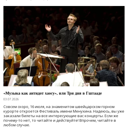
«Музыка как антидот хаосу», или Три дня в Гштааде
03.07.2026
Совсем скоро, 16 июля, на знаменитом швейцарском горном
курорте откроется Фестиваль имени Менухина. Надеюсь, вы уже
заказали билеты на все интересующие вас концерты. Если же
почему-то нет, то читайте и действуйте! Впрочем, читайте в
любом случае.