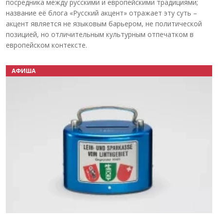
посредника между русскими и европейскими традициями;
название её блога «Русский акцент» отражает эту суть –
акцент является не языковым барьером, не политической
позицией, но отличительным культурным отпечатком в
европейском контексте.
АФИША
Назад
Вперёд