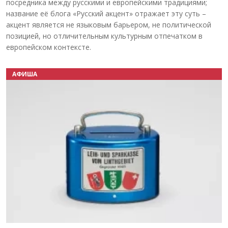
посредника между русскими и европейскими традициями;
название её блога «Русский акцент» отражает эту суть –
акцент является не языковым барьером, не политической
позицией, но отличительным культурным отпечатком в
европейском контексте.
АФИША
Назад
Вперёд