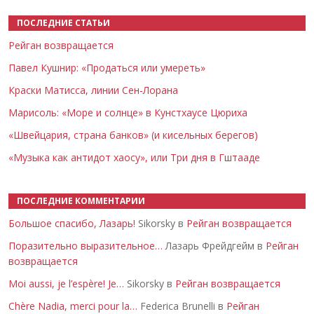
ПОСЛЕДНИЕ СТАТЬИ
Рейган возвращается
Павел Кушнир: «Продаться или умереть»
Краски Матисса, линии Сен-Лорана
Марисоль: «Море и солнце» в Кунстхаусе Цюриха
«Швейцария, страна банков» (и кисельных берегов)
«Музыка как антидот хаосу», или Три дня в Гштааде
ПОСЛЕДНИЕ КОММЕНТАРИИ
Большое спасибо, Лазарь!
Sikorsky в
Рейган возвращается
Поразительно выразительное…
Лазарь Фрейдгейм в
Рейган
возвращается
Moi aussi, je l’espère! Je…
Sikorsky в
Рейган возвращается
Chère Nadia, merci pour la…
Federica Brunelli в
Рейган