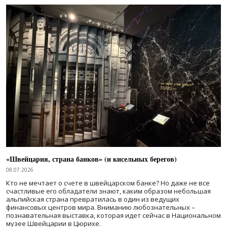
«Швейцария, страна банков» (и кисельных берегов)
08.07.2026
Кто не мечтает о счете в швейцарском банке? Но даже не все
счастливые его обладатели знают, каким образом небольшая
альпийская страна превратилась в один из ведущих
финансовых центров мира. Вниманию любознательных –
познавательная выставка, которая идет сейчас в Национальном
музее Швейцарии в Цюрихе.