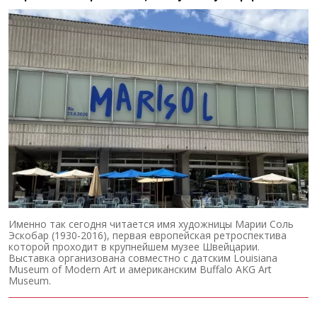
Именно так сегодня читается имя художницы Марии Соль
Эскобар (1930-2016), первая европейская ретроспектива
которой проходит в крупнейшем музее Швейцарии.
Выставка организована совместно с датским Louisiana
Museum of Modern Art и американским Buffalo AKG Art
Museum.