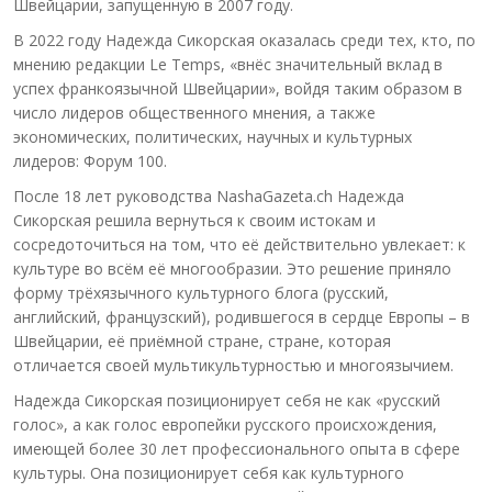
Швейцарии, запущенную в 2007 году.
В 2022 году Надежда Сикорская оказалась среди тех, кто, по
мнению редакции Le Temps, «внёс значительный вклад в
успех франкоязычной Швейцарии», войдя таким образом в
число лидеров общественного мнения, а также
экономических, политических, научных и культурных
лидеров: Форум 100.
После 18 лет руководства NashaGazeta.ch Надежда
Сикорская решила вернуться к своим истокам и
сосредоточиться на том, что её действительно увлекает: к
культуре во всём её многообразии. Это решение приняло
форму трёхязычного культурного блога (русский,
английский, французский), родившегося в сердце Европы – в
Швейцарии, её приёмной стране, стране, которая
отличается своей мультикультурностью и многоязычием.
Надежда Сикорская позиционирует себя не как «русский
голос», а как голос европейки русского происхождения,
имеющей более 30 лет профессионального опыта в сфере
культуры. Она позиционирует себя как культурного