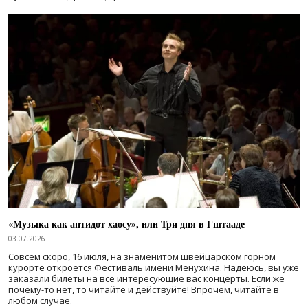
«Музыка как антидот хаосу», или Три дня в Гштааде
03.07.2026
Совсем скоро, 16 июля, на знаменитом швейцарском горном
курорте откроется Фестиваль имени Менухина. Надеюсь, вы уже
заказали билеты на все интересующие вас концерты. Если же
почему-то нет, то читайте и действуйте! Впрочем, читайте в
любом случае.