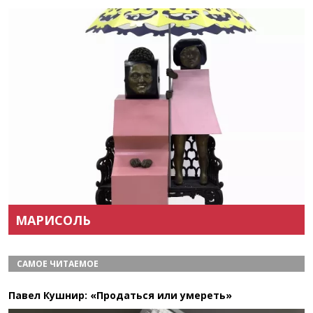
Назад
Вперёд
МАРИСОЛЬ
САМОЕ ЧИТАЕМОЕ
Павел Кушнир: «Продаться или умереть»