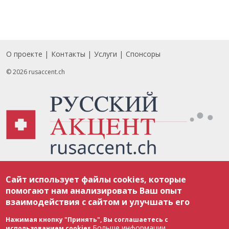
О проекте
Контакты
Услуги
Спонсоры
Footer
© 2026 rusaccent.ch
Все материалы, размещенные на веб-сайте rusaccent.ch, охраняются в
Сайт использует файлы cookies, которые
соответствии с законодательством Швейцарии об авторском праве и
международными соглашениями. Полное или частичное использование
помогают нам анализировать Ваш опыт
материалов возможно только с разрешения редакции. В случае полного
взаимодействия с сайтом и улучшать его
или частичного воспроизведения материалов сайта rusaccent.ch,
ОБЯЗАТЕЛЬНА АКТИВНАЯ ГИПЕРССЫЛКА на конкретный заимствованный
текст. Фотоизображения, размещенные редакцией rusaccent.ch, являются
Нажимая кнопку "Принять", Вы соглашаетесь с
ее исключительной собственностью. Полное или частичное
Больше информации
использованием cookies