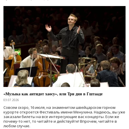
«Музыка как антидот хаосу», или Три дня в Гштааде
03.07.2026
Совсем скоро, 16 июля, на знаменитом швейцарском горном
курорте откроется Фестиваль имени Менухина. Надеюсь, вы уже
заказали билеты на все интересующие вас концерты. Если же
почему-то нет, то читайте и действуйте! Впрочем, читайте в
любом случае.