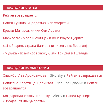
ПОСЛЕДНИЕ СТАТЬИ
Рейган возвращается
Павел Кушнир: «Продаться или умереть»
Краски Матисса, линии Сен-Лорана
Марисоль: «Море и солнце» в Кунстхаусе Цюриха
«Швейцария, страна банков» (и кисельных берегов)
«Музыка как антидот хаосу», или Три дня в Гштааде
ПОСЛЕДНИЕ КОММЕНТАРИИ
Спасибо, Лев Аронович, за…
Sikorsky в
Рейган возвращается
Написано блестяще. Прочитал…
Лев Борщевский в
Рейган
возвращается
Бог даровал Жизнь человеку…
AlexN в
Павел Кушнир:
«Продаться или умереть»