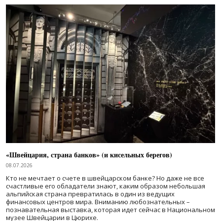
«Швейцария, страна банков» (и кисельных берегов)
08.07.2026
Кто не мечтает о счете в швейцарском банке? Но даже не все
счастливые его обладатели знают, каким образом небольшая
альпийская страна превратилась в один из ведущих
финансовых центров мира. Вниманию любознательных –
познавательная выставка, которая идет сейчас в Национальном
музее Швейцарии в Цюрихе.