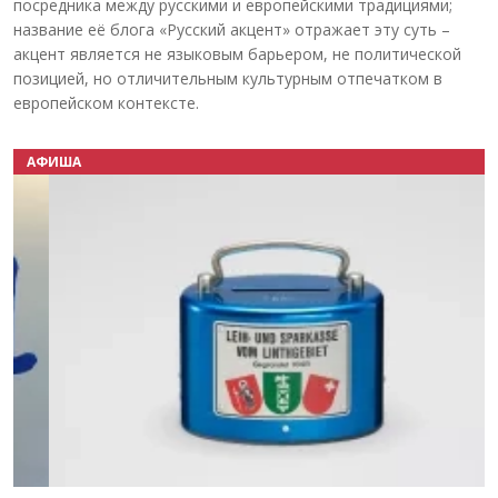
посредника между русскими и европейскими традициями;
название её блога «Русский акцент» отражает эту суть –
акцент является не языковым барьером, не политической
позицией, но отличительным культурным отпечатком в
европейском контексте.
АФИША
Назад
Вперёд