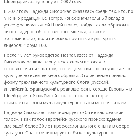
Швейцарии, запущенную в 2007 году.
В 2022 году Надежда Сикорская оказалась среди тех, кто, по
мнению редакции Le Temps, «внёс значительный вклад в
успех франкоязычной Швейцарии», войдя таким образом в
число лидеров общественного мнения, а также
экономических, политических, научных и культурных
лидеров: Форум 100.
После 18 лет руководства NashaGazeta.ch Надежда
Сикорская решила вернуться к своим истокам и
сосредоточиться на том, что её действительно увлекает: к
культуре во всём её многообразии. Это решение приняло
форму трёхязычного культурного блога (русский,
английский, французский), родившегося в сердце Европы – в
Швейцарии, её приёмной стране, стране, которая
отличается своей мультикультурностью и многоязычием.
Надежда Сикорская позиционирует себя не как «русский
голос», а как голос европейки русского происхождения,
имеющей более 30 лет профессионального опыта в сфере
культуры. Она позиционирует себя как культурного