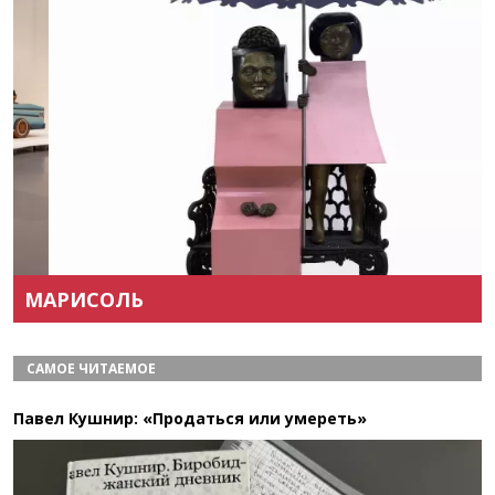
Назад
Вперёд
МАРИСОЛЬ
САМОЕ ЧИТАЕМОЕ
Павел Кушнир: «Продаться или умереть»