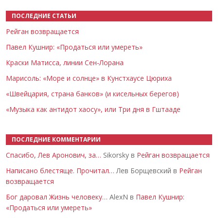
ПОСЛЕДНИЕ СТАТЬИ
Рейган возвращается
Павел Кушнир: «Продаться или умереть»
Краски Матисса, линии Сен-Лорана
Марисоль: «Море и солнце» в Кунстхаусе Цюриха
«Швейцария, страна банков» (и кисельных берегов)
«Музыка как антидот хаосу», или Три дня в Гштааде
ПОСЛЕДНИЕ КОММЕНТАРИИ
Спасибо, Лев Аронович, за…
Sikorsky в
Рейган возвращается
Написано блестяще. Прочитал…
Лев Борщевский в
Рейган
возвращается
Бог даровал Жизнь человеку…
AlexN в
Павел Кушнир:
«Продаться или умереть»