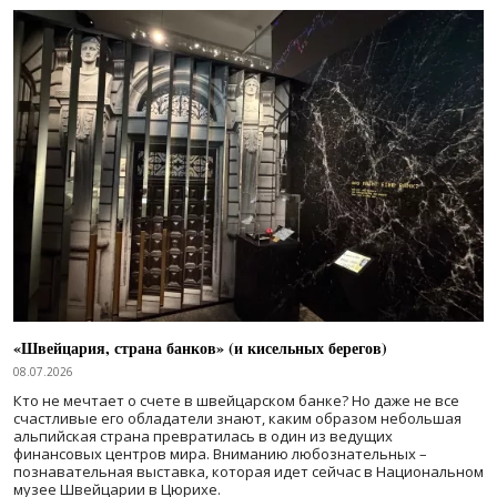
«Швейцария, страна банков» (и кисельных берегов)
08.07.2026
Кто не мечтает о счете в швейцарском банке? Но даже не все
счастливые его обладатели знают, каким образом небольшая
альпийская страна превратилась в один из ведущих
финансовых центров мира. Вниманию любознательных –
познавательная выставка, которая идет сейчас в Национальном
музее Швейцарии в Цюрихе.