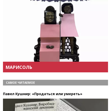
Назад
Вперёд
МАРИСОЛЬ
САМОЕ ЧИТАЕМОЕ
Павел Кушнир: «Продаться или умереть»