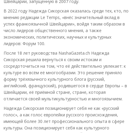
Швейцарии, запущенную в 2007 году.
В 2022 году Надежда Сикорская оказалась среди тех, кто, по
мнению редакции Le Temps, «внёс значительный вклад в
успех франкоязычной Швейцарии», войдя таким образом в
число лидеров общественного мнения, а также
экономических, политических, научных и культурных
лидеров: Форум 100.
После 18 лет руководства NashaGazeta.ch Надежда
Сикорская решила вернуться к своим истокам и
сосредоточиться на том, что её действительно увлекает: к
культуре во всём её многообразии. Это решение приняло
форму трёхязычного культурного блога (русский,
английский, французский), родившегося в сердце Европы – в
Швейцарии, её приёмной стране, стране, которая
отличается своей мультикультурностью и многоязычием.
Надежда Сикорская позиционирует себя не как «русский
голос», а как голос европейки русского происхождения,
имеющей более 30 лет профессионального опыта в сфере
культуры. Она позиционирует себя как культурного