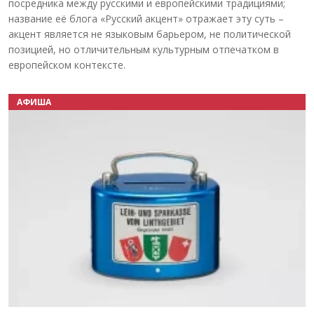
посредника между русскими и европейскими традициями;
название её блога «Русский акцент» отражает эту суть –
акцент является не языковым барьером, не политической
позицией, но отличительным культурным отпечатком в
европейском контексте.
АФИША
Назад
Вперёд