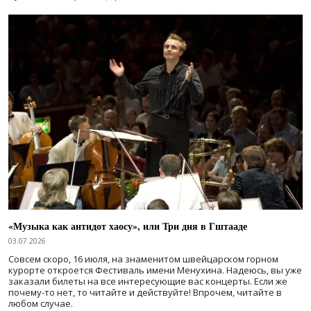
«Музыка как антидот хаосу», или Три дня в Гштааде
03.07.2026
Совсем скоро, 16 июля, на знаменитом швейцарском горном
курорте откроется Фестиваль имени Менухина. Надеюсь, вы уже
заказали билеты на все интересующие вас концерты. Если же
почему-то нет, то читайте и действуйте! Впрочем, читайте в
любом случае.