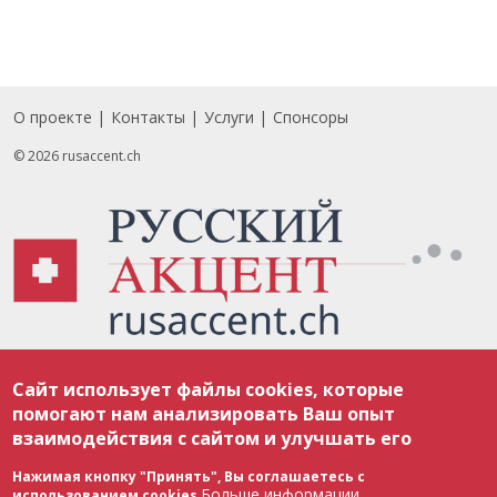
О проекте
Контакты
Услуги
Спонсоры
Footer
© 2026 rusaccent.ch
Все материалы, размещенные на веб-сайте rusaccent.ch, охраняются в
Сайт использует файлы cookies, которые
соответствии с законодательством Швейцарии об авторском праве и
международными соглашениями. Полное или частичное использование
помогают нам анализировать Ваш опыт
материалов возможно только с разрешения редакции. В случае полного
взаимодействия с сайтом и улучшать его
или частичного воспроизведения материалов сайта rusaccent.ch,
ОБЯЗАТЕЛЬНА АКТИВНАЯ ГИПЕРССЫЛКА на конкретный заимствованный
текст. Фотоизображения, размещенные редакцией rusaccent.ch, являются
Нажимая кнопку "Принять", Вы соглашаетесь с
ее исключительной собственностью. Полное или частичное
Больше информации
использованием cookies