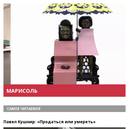
Назад
Вперёд
МАРИСОЛЬ
САМОЕ ЧИТАЕМОЕ
Павел Кушнир: «Продаться или умереть»