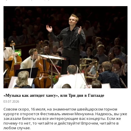
«Музыка как антидот хаосу», или Три дня в Гштааде
03.07.2026
Совсем скоро, 16 июля, на знаменитом швейцарском горном
курорте откроется Фестиваль имени Менухина. Надеюсь, вы уже
заказали билеты на все интересующие вас концерты. Если же
почему-то нет, то читайте и действуйте! Впрочем, читайте в
любом случае.