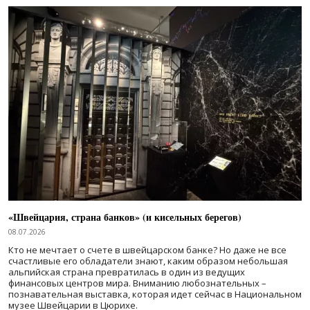
«Швейцария, страна банков» (и кисельных берегов)
08.07.2026
Кто не мечтает о счете в швейцарском банке? Но даже не все
счастливые его обладатели знают, каким образом небольшая
альпийская страна превратилась в один из ведущих
финансовых центров мира. Вниманию любознательных –
познавательная выставка, которая идет сейчас в Национальном
музее Швейцарии в Цюрихе.