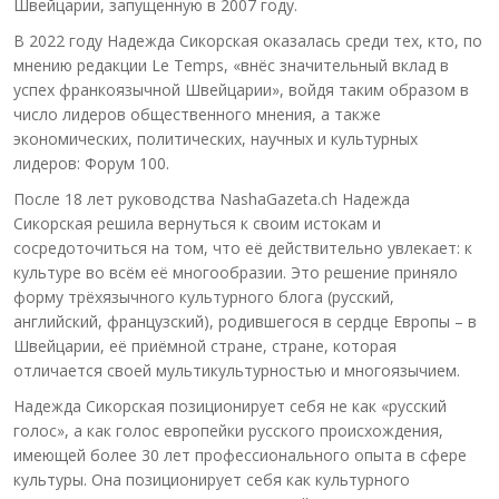
Швейцарии, запущенную в 2007 году.
В 2022 году Надежда Сикорская оказалась среди тех, кто, по
мнению редакции Le Temps, «внёс значительный вклад в
успех франкоязычной Швейцарии», войдя таким образом в
число лидеров общественного мнения, а также
экономических, политических, научных и культурных
лидеров: Форум 100.
После 18 лет руководства NashaGazeta.ch Надежда
Сикорская решила вернуться к своим истокам и
сосредоточиться на том, что её действительно увлекает: к
культуре во всём её многообразии. Это решение приняло
форму трёхязычного культурного блога (русский,
английский, французский), родившегося в сердце Европы – в
Швейцарии, её приёмной стране, стране, которая
отличается своей мультикультурностью и многоязычием.
Надежда Сикорская позиционирует себя не как «русский
голос», а как голос европейки русского происхождения,
имеющей более 30 лет профессионального опыта в сфере
культуры. Она позиционирует себя как культурного