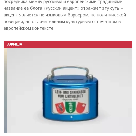
посредника между русскими и европейскими традициями;
название её блога «Русский акцент» отражает эту суть –
акцент является не языковым барьером, не политической
позицией, но отличительным культурным отпечатком в
европейском контексте.
АФИША
Назад
Вперёд