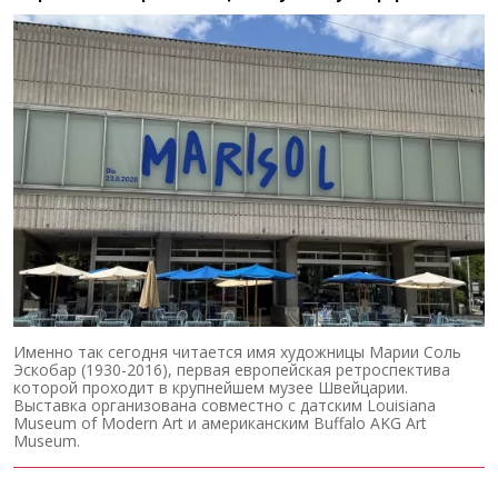
Именно так сегодня читается имя художницы Марии Соль
Эскобар (1930-2016), первая европейская ретроспектива
которой проходит в крупнейшем музее Швейцарии.
Выставка организована совместно с датским Louisiana
Museum of Modern Art и американским Buffalo AKG Art
Museum.