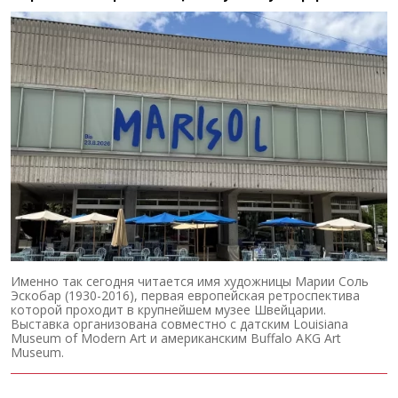
Именно так сегодня читается имя художницы Марии Соль
Эскобар (1930-2016), первая европейская ретроспектива
которой проходит в крупнейшем музее Швейцарии.
Выставка организована совместно с датским Louisiana
Museum of Modern Art и американским Buffalo AKG Art
Museum.