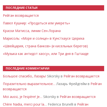
ПОСЛЕДНИЕ СТАТЬИ
Рейган возвращается
Павел Кушнир: «Продаться или умереть»
Краски Матисса, линии Сен-Лорана
Марисоль: «Море и солнце» в Кунстхаусе Цюриха
«Швейцария, страна банков» (и кисельных берегов)
«Музыка как антидот хаосу», или Три дня в Гштааде
ПОСЛЕДНИЕ КОММЕНТАРИИ
Большое спасибо, Лазарь!
Sikorsky в
Рейган возвращается
Поразительно выразительное…
Лазарь Фрейдгейм в
Рейган
возвращается
Moi aussi, je l’espère! Je…
Sikorsky в
Рейган возвращается
Chère Nadia, merci pour la…
Federica Brunelli в
Рейган