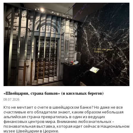
«Швейцария, страна банков» (и кисельных берегов)
08.07.2026
Кто не мечтает о счете в швейцарском банке? Но даже не все
счастливые его обладатели знают, каким образом небольшая
альпийская страна превратилась в один из ведущих
финансовых центров мира. Вниманию любознательных –
познавательная выставка, которая идет сейчас в Национальном
музее Швейцарии в Цюрихе.