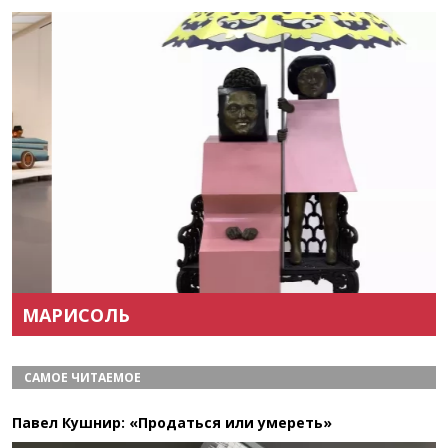
Назад
Вперёд
МАРИСОЛЬ
САМОЕ ЧИТАЕМОЕ
Павел Кушнир: «Продаться или умереть»