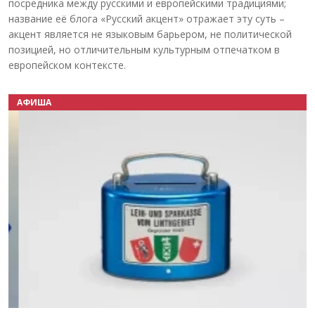
посредника между русскими и европейскими традициями;
название её блога «Русский акцент» отражает эту суть –
акцент является не языковым барьером, не политической
позицией, но отличительным культурным отпечатком в
европейском контексте.
АФИША
Назад
Вперёд