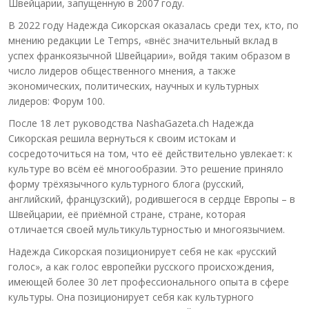
Швейцарии, запущенную в 2007 году.
В 2022 году Надежда Сикорская оказалась среди тех, кто, по
мнению редакции Le Temps, «внёс значительный вклад в
успех франкоязычной Швейцарии», войдя таким образом в
число лидеров общественного мнения, а также
экономических, политических, научных и культурных
лидеров: Форум 100.
После 18 лет руководства NashaGazeta.ch Надежда
Сикорская решила вернуться к своим истокам и
сосредоточиться на том, что её действительно увлекает: к
культуре во всём её многообразии. Это решение приняло
форму трёхязычного культурного блога (русский,
английский, французский), родившегося в сердце Европы – в
Швейцарии, её приёмной стране, стране, которая
отличается своей мультикультурностью и многоязычием.
Надежда Сикорская позиционирует себя не как «русский
голос», а как голос европейки русского происхождения,
имеющей более 30 лет профессионального опыта в сфере
культуры. Она позиционирует себя как культурного