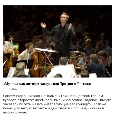
«Музыка как антидот хаосу», или Три дня в Гштааде
03.07.2026
Совсем скоро, 16 июля, на знаменитом швейцарском горном
курорте откроется Фестиваль имени Менухина. Надеюсь, вы уже
заказали билеты на все интересующие вас концерты. Если же
почему-то нет, то читайте и действуйте! Впрочем, читайте в
любом случае.