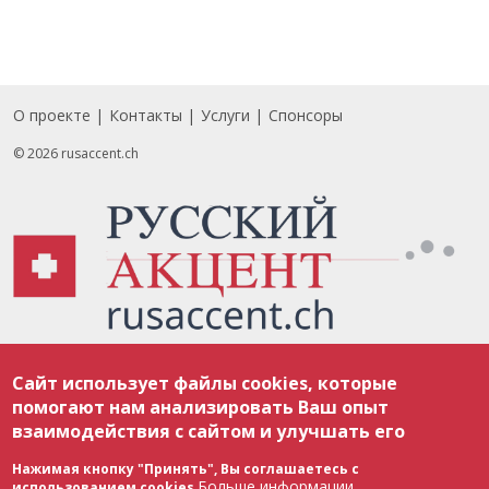
О проекте
Контакты
Услуги
Спонсоры
Footer
© 2026 rusaccent.ch
Все материалы, размещенные на веб-сайте rusaccent.ch, охраняются в
Сайт использует файлы cookies, которые
соответствии с законодательством Швейцарии об авторском праве и
международными соглашениями. Полное или частичное использование
помогают нам анализировать Ваш опыт
материалов возможно только с разрешения редакции. В случае полного
взаимодействия с сайтом и улучшать его
или частичного воспроизведения материалов сайта rusaccent.ch,
ОБЯЗАТЕЛЬНА АКТИВНАЯ ГИПЕРССЫЛКА на конкретный заимствованный
текст. Фотоизображения, размещенные редакцией rusaccent.ch, являются
Нажимая кнопку "Принять", Вы соглашаетесь с
ее исключительной собственностью. Полное или частичное
Больше информации
использованием cookies