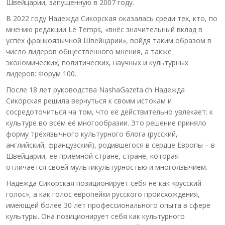
Швейцарии, запущенную в 2007 году.
В 2022 году Надежда Сикорская оказалась среди тех, кто, по
мнению редакции Le Temps, «внёс значительный вклад в
успех франкоязычной Швейцарии», войдя таким образом в
число лидеров общественного мнения, а также
экономических, политических, научных и культурных
лидеров: Форум 100.
После 18 лет руководства NashaGazeta.ch Надежда
Сикорская решила вернуться к своим истокам и
сосредоточиться на том, что её действительно увлекает: к
культуре во всём её многообразии. Это решение приняло
форму трёхязычного культурного блога (русский,
английский, французский), родившегося в сердце Европы – в
Швейцарии, её приёмной стране, стране, которая
отличается своей мультикультурностью и многоязычием.
Надежда Сикорская позиционирует себя не как «русский
голос», а как голос европейки русского происхождения,
имеющей более 30 лет профессионального опыта в сфере
культуры. Она позиционирует себя как культурного