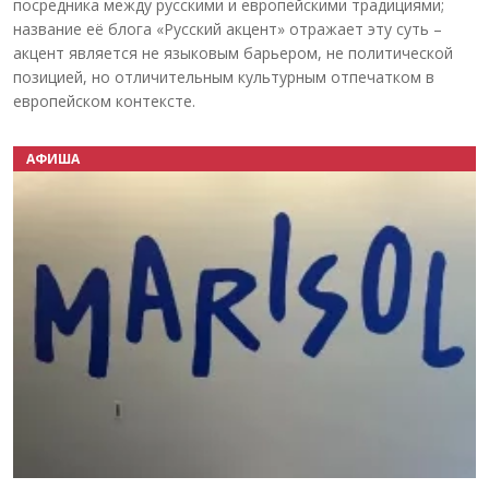
посредника между русскими и европейскими традициями;
название её блога «Русский акцент» отражает эту суть –
акцент является не языковым барьером, не политической
позицией, но отличительным культурным отпечатком в
европейском контексте.
АФИША
Назад
Вперёд