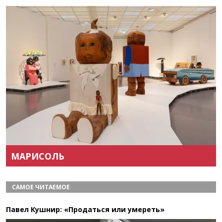
Назад
Вперёд
МАРИСОЛЬ
САМОЕ ЧИТАЕМОЕ
Павел Кушнир: «Продаться или умереть»