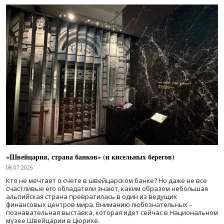
«Швейцария, страна банков» (и кисельных берегов)
08.07.2026
Кто не мечтает о счете в швейцарском банке? Но даже не все
счастливые его обладатели знают, каким образом небольшая
альпийская страна превратилась в один из ведущих
финансовых центров мира. Вниманию любознательных –
познавательная выставка, которая идет сейчас в Национальном
музее Швейцарии в Цюрихе.