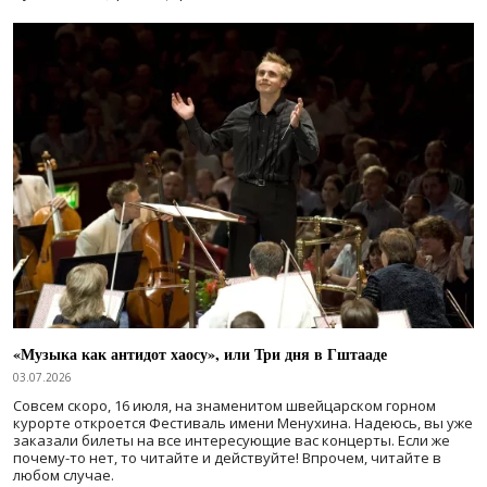
«Музыка как антидот хаосу», или Три дня в Гштааде
03.07.2026
Совсем скоро, 16 июля, на знаменитом швейцарском горном
курорте откроется Фестиваль имени Менухина. Надеюсь, вы уже
заказали билеты на все интересующие вас концерты. Если же
почему-то нет, то читайте и действуйте! Впрочем, читайте в
любом случае.