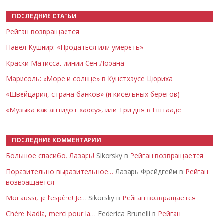
ПОСЛЕДНИЕ СТАТЬИ
Рейган возвращается
Павел Кушнир: «Продаться или умереть»
Краски Матисса, линии Сен-Лорана
Марисоль: «Море и солнце» в Кунстхаусе Цюриха
«Швейцария, страна банков» (и кисельных берегов)
«Музыка как антидот хаосу», или Три дня в Гштааде
ПОСЛЕДНИЕ КОММЕНТАРИИ
Большое спасибо, Лазарь!
Sikorsky в
Рейган возвращается
Поразительно выразительное…
Лазарь Фрейдгейм в
Рейган
возвращается
Moi aussi, je l’espère! Je…
Sikorsky в
Рейган возвращается
Chère Nadia, merci pour la…
Federica Brunelli в
Рейган