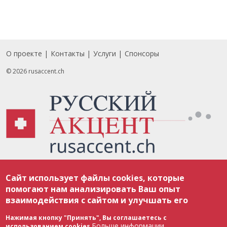
О проекте
Контакты
Услуги
Спонсоры
Footer
© 2026 rusaccent.ch
Все материалы, размещенные на веб-сайте rusaccent.ch, охраняются в
Сайт использует файлы cookies, которые
соответствии с законодательством Швейцарии об авторском праве и
международными соглашениями. Полное или частичное использование
помогают нам анализировать Ваш опыт
материалов возможно только с разрешения редакции. В случае полного
взаимодействия с сайтом и улучшать его
или частичного воспроизведения материалов сайта rusaccent.ch,
ОБЯЗАТЕЛЬНА АКТИВНАЯ ГИПЕРССЫЛКА на конкретный заимствованный
текст. Фотоизображения, размещенные редакцией rusaccent.ch, являются
Нажимая кнопку "Принять", Вы соглашаетесь с
ее исключительной собственностью. Полное или частичное
Больше информации
использованием cookies