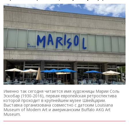
Именно так сегодня читается имя художницы Марии Соль
Эскобар (1930-2016), первая европейская ретроспектива
которой проходит в крупнейшем музее Швейцарии.
Выставка организована совместно с датским Louisiana
Museum of Modern Art и американским Buffalo AKG Art
Museum.